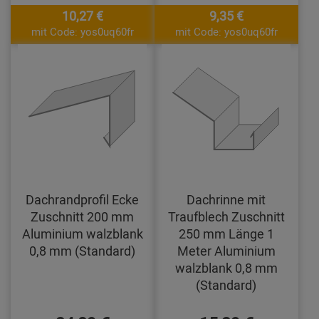
10,27 €
9,35 €
mit Code: yos0uq60fr
mit Code: yos0uq60fr
Dachrandprofil Ecke
Dachrinne mit
Zuschnitt 200 mm
Traufblech Zuschnitt
Aluminium walzblank
250 mm Länge 1
0,8 mm (Standard)
Meter Aluminium
walzblank 0,8 mm
(Standard)