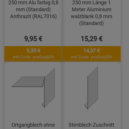
250 mm Alu farbig 0,8
250 mm Länge 1
mm (Standard)
Meter Aluminium
Anthrazit (RAL7016)
walzblank 0,8 mm
(Standard)
9,95 €
15,29 €
9,35 €
14,37 €
mit Code: yos0uq60fr
mit Code: yos0uq60fr
Ortgangblech ohne
Stirnblech Zuschnitt