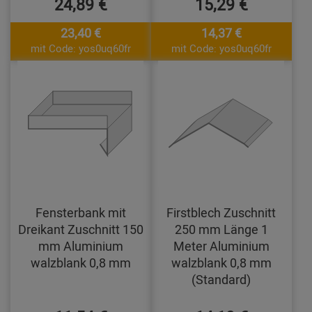
24,89 €
15,29 €
23,40 €
14,37 €
mit Code: yos0uq60fr
mit Code: yos0uq60fr
Fensterbank mit
Firstblech Zuschnitt
Dreikant Zuschnitt 150
250 mm Länge 1
mm Aluminium
Meter Aluminium
walzblank 0,8 mm
walzblank 0,8 mm
(Standard)