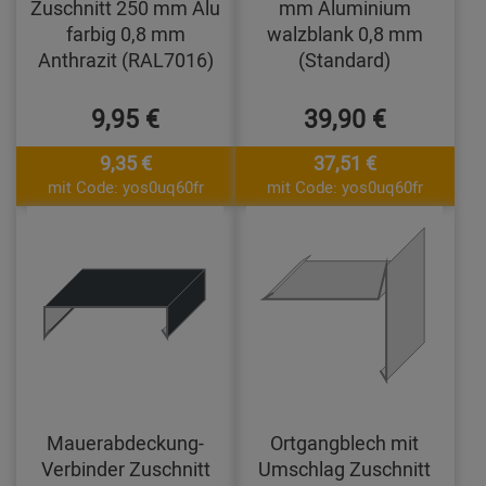
Zuschnitt 250 mm Alu
mm Aluminium
farbig 0,8 mm
walzblank 0,8 mm
Anthrazit (RAL7016)
(Standard)
9,95 €
39,90 €
9,35 €
37,51 €
mit Code: yos0uq60fr
mit Code: yos0uq60fr
Mauerabdeckung-
Ortgangblech mit
Verbinder Zuschnitt
Umschlag Zuschnitt