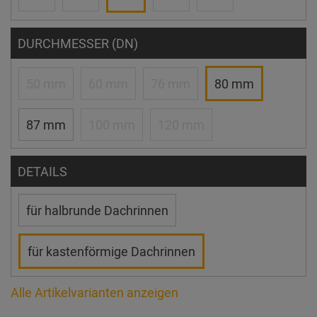
DURCHMESSER (DN)
50 mm
60 mm
76 mm
80 mm
87 mm
100 mm
120 mm
DETAILS
für halbrunde Dachrinnen
für kastenförmige Dachrinnen
Alle Artikelvarianten anzeigen