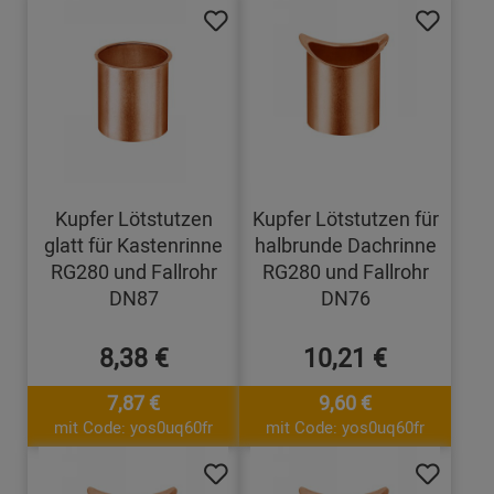
Kupfer Lötstutzen
Kupfer Lötstutzen für
glatt für Kastenrinne
halbrunde Dachrinne
RG280 und Fallrohr
RG280 und Fallrohr
DN87
DN76
8,38 €
10,21 €
7,87 €
9,60 €
mit Code: yos0uq60fr
mit Code: yos0uq60fr