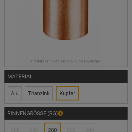
MATERIAL
Alu
Titanzink
Kupfer
RINNENGRÖSSE (RG)
200
250
280
333
400