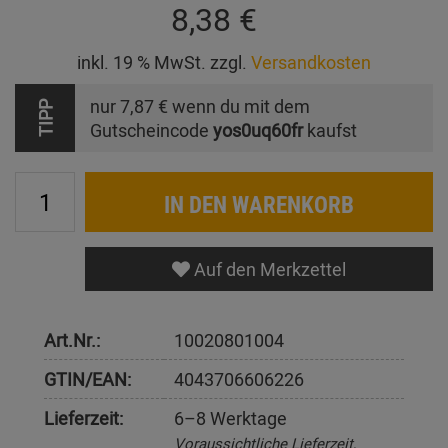
8,38 €
inkl. 19 % MwSt. zzgl.
Versandkosten
nur
7,87 €
wenn du mit dem
TIPP
Gutscheincode
yos0uq60fr
kaufst
IN DEN WARENKORB
Auf den Merkzettel
Art.Nr.:
10020801004
GTIN/EAN:
4043706606226
Lieferzeit:
6–8 Werktage
Voraussichtliche Lieferzeit,