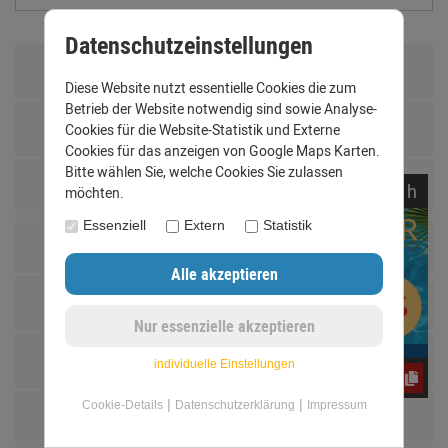
Datenschutzeinstellungen
Zahlung & Versand
Diese Website nutzt essentielle Cookies die zum
Betrieb der Website notwendig sind sowie Analyse-
Datenschutz
Cookies für die Website-Statistik und Externe
Cookies für das anzeigen von Google Maps Karten.
Bitte wählen Sie, welche Cookies Sie zulassen
AGB
noch
12:
56:
57
h
möchten.
Essenziell
Extern
Statistik
Impressum
Kontakt
Widerrufsrecht
individuelle Einstellungen
CxLyh2Ajne
|
|
Cookie-Details
Datenschutzerklärung
Impressum
Schäden und Reklamationen