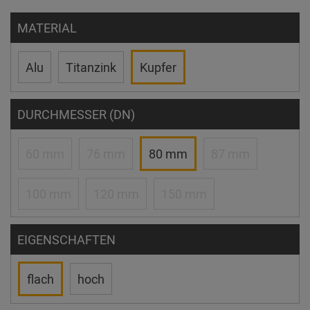
MATERIAL
Alu
Titanzink
Kupfer
DURCHMESSER (DN)
60 mm
76 mm
80 mm
87 mm
100 mm
120 mm
150 mm
EIGENSCHAFTEN
flach
hoch