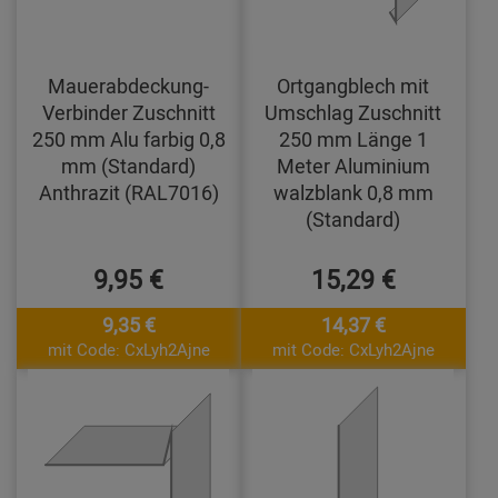
Mauerabdeckung-
Ortgangblech mit
Verbinder Zuschnitt
Umschlag Zuschnitt
250 mm Alu farbig 0,8
250 mm Länge 1
mm (Standard)
Meter Aluminium
Anthrazit (RAL7016)
walzblank 0,8 mm
(Standard)
9,95 €
15,29 €
9,35 €
14,37 €
mit Code: CxLyh2Ajne
mit Code: CxLyh2Ajne