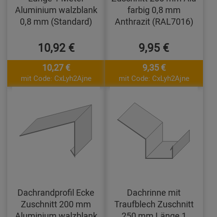
Aluminium walzblank
farbig 0,8 mm
0,8 mm (Standard)
Anthrazit (RAL7016)
10,92 €
9,95 €
10,27 €
9,35 €
mit Code: CxLyh2Ajne
mit Code: CxLyh2Ajne
Dachrandprofil Ecke
Dachrinne mit
Zuschnitt 200 mm
Traufblech Zuschnitt
Aluminium walzblank
250 mm Länge 1