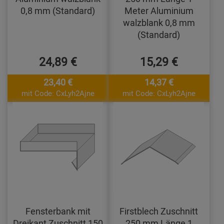
0,8 mm (Standard)
Meter Aluminium
walzblank 0,8 mm
(Standard)
24,89 €
15,29 €
23,40 €
14,37 €
mit Code: CxLyh2Ajne
mit Code: CxLyh2Ajne
Fensterbank mit
Firstblech Zuschnitt
Dreikant Zuschnitt 150
250 mm Länge 1