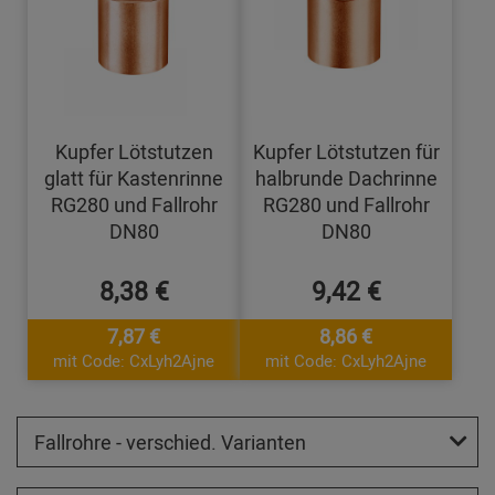
Kupfer Lötstutzen
Kupfer Lötstutzen für
glatt für Kastenrinne
halbrunde Dachrinne
RG280 und Fallrohr
RG280 und Fallrohr
DN80
DN80
8,38 €
9,42 €
7,87 €
8,86 €
mit Code: CxLyh2Ajne
mit Code: CxLyh2Ajne
Fallrohre - verschied. Varianten