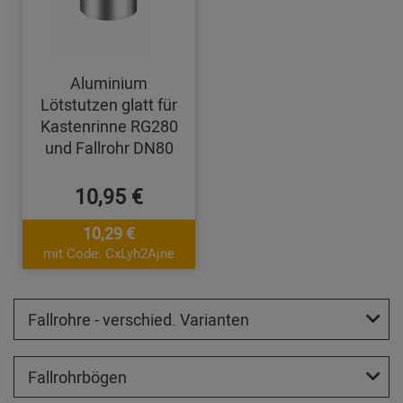
Aluminium
Lötstutzen glatt für
Kastenrinne RG280
und Fallrohr DN80
10,95 €
10,29 €
mit Code: CxLyh2Ajne
Fallrohre - verschied. Varianten
Fallrohrbögen