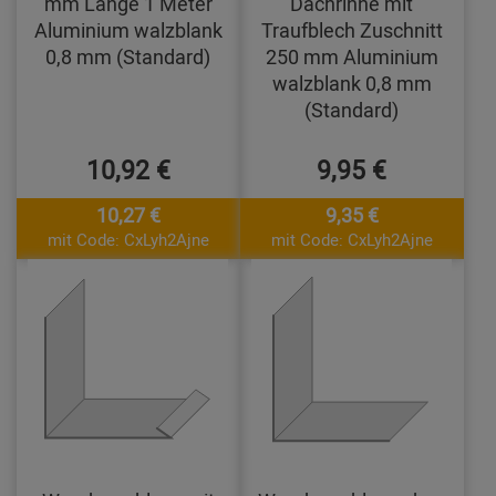
mm Länge 1 Meter
Dachrinne mit
Aluminium walzblank
Traufblech Zuschnitt
0,8 mm (Standard)
250 mm Aluminium
walzblank 0,8 mm
(Standard)
10,92 €
9,95 €
10,27 €
9,35 €
mit Code: CxLyh2Ajne
mit Code: CxLyh2Ajne