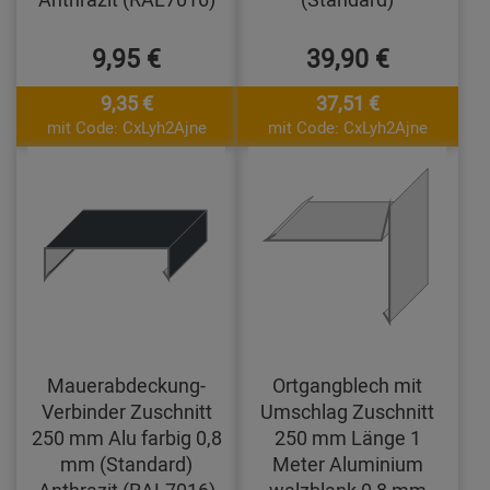
9,95 €
39,90 €
9,35 €
37,51 €
mit Code: CxLyh2Ajne
mit Code: CxLyh2Ajne
Mauerabdeckung-
Ortgangblech mit
Verbinder Zuschnitt
Umschlag Zuschnitt
250 mm Alu farbig 0,8
250 mm Länge 1
mm (Standard)
Meter Aluminium
Anthrazit (RAL7016)
walzblank 0,8 mm