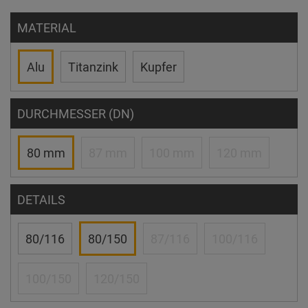
MATERIAL
Alu
Titanzink
Kupfer
DURCHMESSER (DN)
80 mm
87 mm
100 mm
120 mm
DETAILS
80/116
80/150
87/116
100/116
100/150
120/150