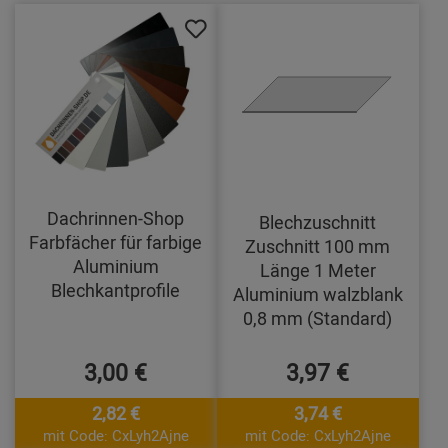
Dachrinnen-Shop
Blechzuschnitt
Farbfächer für farbige
Zuschnitt 100 mm
Aluminium
Länge 1 Meter
Blechkantprofile
Aluminium walzblank
0,8 mm (Standard)
3,00 €
3,97 €
2,82 €
3,74 €
mit Code: CxLyh2Ajne
mit Code: CxLyh2Ajne