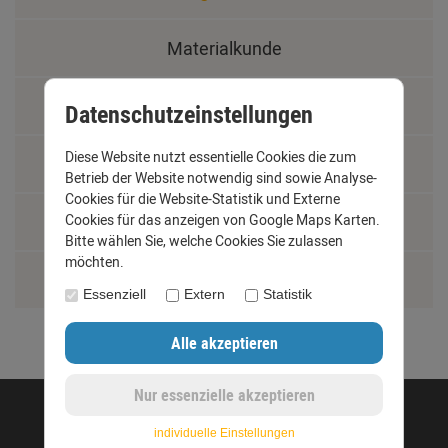
Materialkunde
Fachbegriffe
Datenschutzeinstellungen
Diese Website nutzt essentielle Cookies die zum
Jobs
Betrieb der Website notwendig sind sowie Analyse-
Cookies für die Website-Statistik und Externe
Cookies für das anzeigen von Google Maps Karten.
Montage und Installationshilfen
Bitte wählen Sie, welche Cookies Sie zulassen
möchten.
Größentabelle
Essenziell
Extern
Statistik
©opyright 2020 - www.dachrinnen-shop.de
individuelle Einstellungen