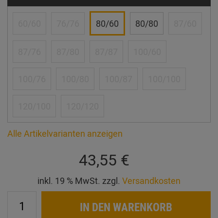
60/60
76/76
80/60
80/80
87/60
87/76
87/80
87/87
100/60
100/76
100/80
100/87
100/100
120/100
120/120
Alle Artikelvarianten anzeigen
43,55 €
inkl. 19 % MwSt. zzgl.
Versandkosten
IN DEN WARENKORB