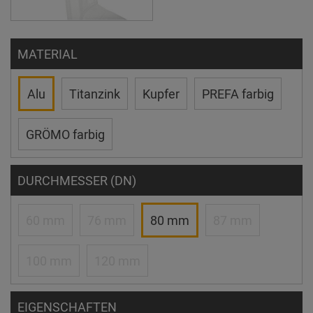
MATERIAL
Alu
Titanzink
Kupfer
PREFA farbig
GRÖMO farbig
DURCHMESSER (DN)
60 mm
76 mm
80 mm
87 mm
100 mm
120 mm
EIGENSCHAFTEN