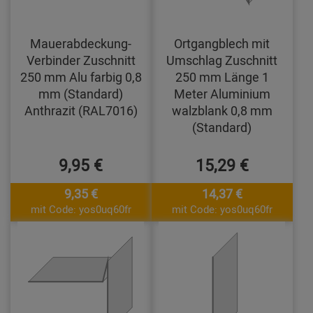
Mauerabdeckung-
Ortgangblech mit
Verbinder Zuschnitt
Umschlag Zuschnitt
250 mm Alu farbig 0,8
250 mm Länge 1
mm (Standard)
Meter Aluminium
Anthrazit (RAL7016)
walzblank 0,8 mm
(Standard)
9,95 €
15,29 €
9,35 €
14,37 €
mit Code: yos0uq60fr
mit Code: yos0uq60fr