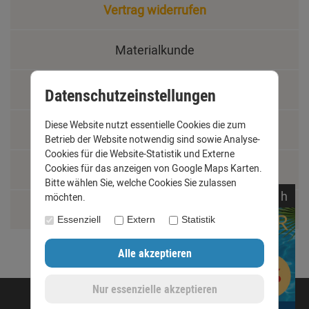
Vertrag widerrufen
Materialkunde
Fachbegriffe
Datenschutzeinstellungen
Diese Website nutzt essentielle Cookies die zum
Jobs
Betrieb der Website notwendig sind sowie Analyse-
Cookies für die Website-Statistik und Externe
Cookies für das anzeigen von Google Maps Karten.
Montage und Installationshilfen
Bitte wählen Sie, welche Cookies Sie zulassen
noch
10:
41:
26
h
möchten.
Größentabelle
Essenziell
Extern
Statistik
©opyright 2020 - www.dachrinnen-shop.de