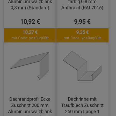
Aluminium walzblank
farbig 0,8 mm
0,8 mm (Standard)
Anthrazit (RAL7016)
10,92 €
9,95 €
10,27 €
9,35 €
mit Code: yos0uq60fr
mit Code: yos0uq60fr
Dachrandprofil Ecke
Dachrinne mit
Zuschnitt 200 mm
Traufblech Zuschnitt
Aluminium walzblank
250 mm Länge 1