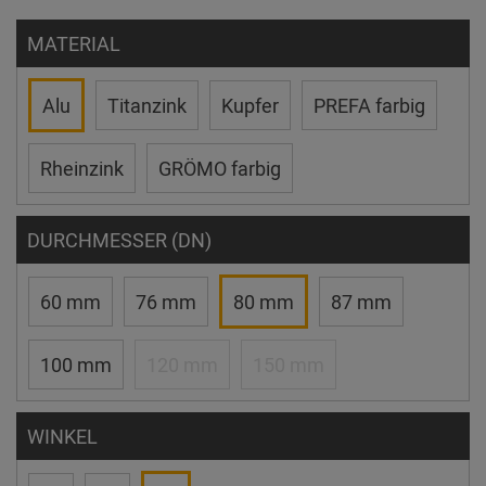
MATERIAL
Alu
Titanzink
Kupfer
PREFA farbig
Rheinzink
GRÖMO farbig
DURCHMESSER (DN)
60 mm
76 mm
80 mm
87 mm
100 mm
120 mm
150 mm
WINKEL