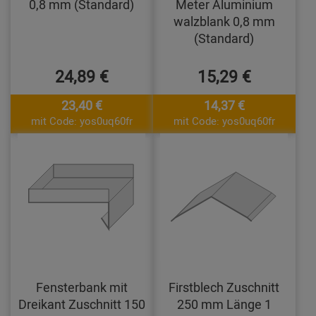
0,8 mm (Standard)
Meter Aluminium
walzblank 0,8 mm
(Standard)
24,89 €
15,29 €
23,40 €
14,37 €
mit Code: yos0uq60fr
mit Code: yos0uq60fr
Fensterbank mit
Firstblech Zuschnitt
Dreikant Zuschnitt 150
250 mm Länge 1