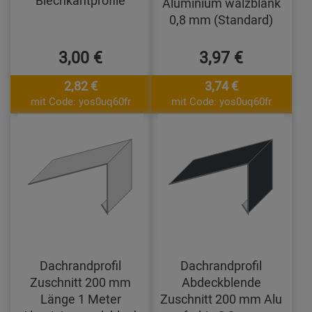
Aluminium walzblank
0,8 mm (Standard)
3,00 €
3,97 €
2,82 €
3,74 €
mit Code: yos0uq60fr
mit Code: yos0uq60fr
Dachrandprofil
Dachrandprofil
Zuschnitt 200 mm
Abdeckblende
Länge 1 Meter
Zuschnitt 200 mm Alu