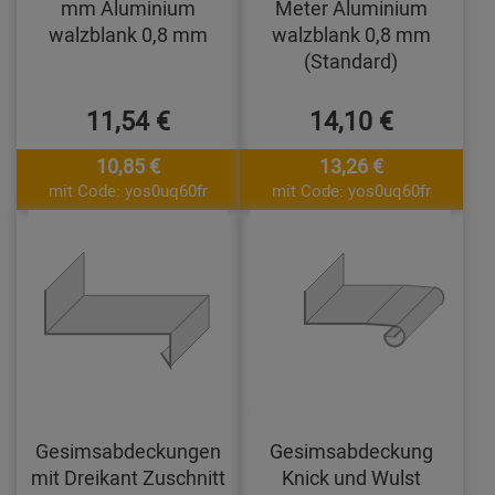
mm Aluminium
Meter Aluminium
walzblank 0,8 mm
walzblank 0,8 mm
(Standard)
11,54 €
14,10 €
10,85 €
13,26 €
mit Code: yos0uq60fr
mit Code: yos0uq60fr
Gesimsabdeckungen
Gesimsabdeckung
mit Dreikant Zuschnitt
Knick und Wulst