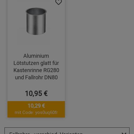
Aluminium
Lötstutzen glatt für
Kastenrinne RG280
und Fallrohr DN80
10,95 €
10,29 €
mit Code: yos0uq60fr