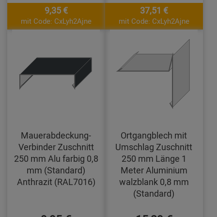
9,35 €
37,51 €
mit Code: CxLyh2Ajne
mit Code: CxLyh2Ajne
Mauerabdeckung-
Ortgangblech mit
Verbinder Zuschnitt
Umschlag Zuschnitt
250 mm Alu farbig 0,8
250 mm Länge 1
mm (Standard)
Meter Aluminium
Anthrazit (RAL7016)
walzblank 0,8 mm
(Standard)