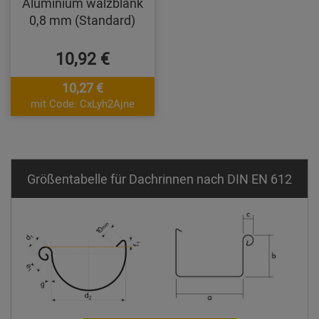
Aluminium walzblank
0,8 mm (Standard)
10,92 €
10,27 €
mit Code: CxLyh2Ajne
Größentabelle für Dachrinnen nach DIN EN 612