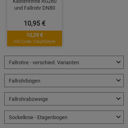
Kastenrinne RG280
und Fallrohr DN80
10,95 €
10,29 €
mit Code: CxLyh2Ajne
Fallrohre - verschied. Varianten
Fallrohrbögen
Fallrohrabzweige
Sockelknie - Etagenbogen