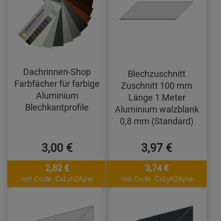
Dachrinnen-Shop
Blechzuschnitt
Farbfächer für farbige
Zuschnitt 100 mm
Aluminium
Länge 1 Meter
Blechkantprofile
Aluminium walzblank
0,8 mm (Standard)
3,00 €
3,97 €
2,82 €
3,74 €
mit Code: CxLyh2Ajne
mit Code: CxLyh2Ajne