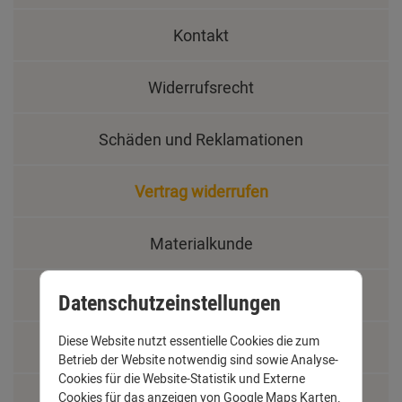
Kontakt
Widerrufsrecht
Schäden und Reklamationen
Vertrag widerrufen
Materialkunde
Fachbegriffe
Datenschutzeinstellungen
Diese Website nutzt essentielle Cookies die zum
Jobs
Betrieb der Website notwendig sind sowie Analyse-
Cookies für die Website-Statistik und Externe
Cookies für das anzeigen von Google Maps Karten.
Montage und Installationshilfen