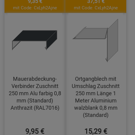
9,35 €
37,51 €
mit Code: CxLyh2Ajne
mit Code: CxLyh2Ajne
Mauerabdeckung-
Ortgangblech mit
Verbinder Zuschnitt
Umschlag Zuschnitt
250 mm Alu farbig 0,8
250 mm Länge 1
mm (Standard)
Meter Aluminium
Anthrazit (RAL7016)
walzblank 0,8 mm
(Standard)
9,95 €
15,29 €