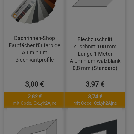
Dachrinnen-Shop
Blechzuschnitt
Farbfächer für farbige
Zuschnitt 100 mm
Aluminium
Länge 1 Meter
Blechkantprofile
Aluminium walzblank
0,8 mm (Standard)
3,00 €
3,97 €
2,82 €
3,74 €
mit Code: CxLyh2Ajne
mit Code: CxLyh2Ajne