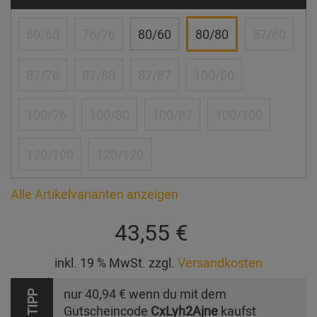
60/60
76/76
80/60
80/80
87/60
87/76
87/80
87/87
100/60
100/76
100/80
100/87
100/100
120/100
120/120
Alle Artikelvarianten anzeigen
43,55 €
inkl. 19 % MwSt. zzgl.
Versandkosten
nur
40,94 €
wenn du mit dem
TIPP
Gutscheincode
CxLyh2Ajne
kaufst