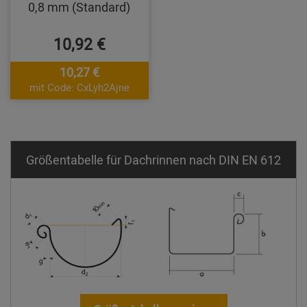
0,8 mm (Standard)
10,92 €
10,27 €
mit Code: CxLyh2Ajne
Größentabelle für Dachrinnen nach DIN EN 612