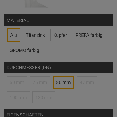
MATERIAL
Alu
Titanzink
Kupfer
PREFA farbig
GRÖMO farbig
DURCHMESSER (DN)
60 mm
76 mm
80 mm
87 mm
100 mm
120 mm
EIGENSCHAFTEN