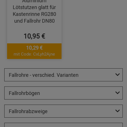
Aluminium
Lötstutzen glatt für
Kastenrinne RG280
und Fallrohr DN80
10,95 €
10,29 €
mit Code: CxLyh2Ajne
Fallrohre - verschied. Varianten
Fallrohrbögen
Fallrohrabzweige