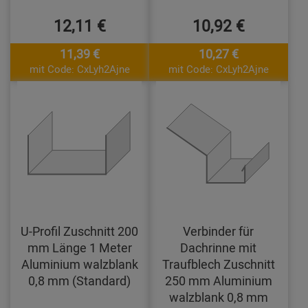
12,11 €
10,92 €
11,39 €
10,27 €
mit Code: CxLyh2Ajne
mit Code: CxLyh2Ajne
U-Profil Zuschnitt 200
Verbinder für
mm Länge 1 Meter
Dachrinne mit
Aluminium walzblank
Traufblech Zuschnitt
0,8 mm (Standard)
250 mm Aluminium
walzblank 0,8 mm