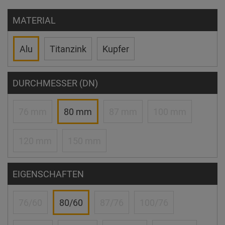
MATERIAL
Alu
Titanzink
Kupfer
DURCHMESSER (DN)
76 mm
80 mm
87 mm
100 mm
120 mm
150 mm
EIGENSCHAFTEN
76/60
80/60
87/76
100/76