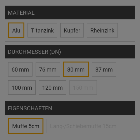
MATERIAL
Alu
Titanzink
Kupfer
Rheinzink
DURCHMESSER (DN)
60 mm
76 mm
80 mm
87 mm
100 mm
120 mm
150 mm
EIGENSCHAFTEN
Muffe 5cm
Lang-/Schiebemuffe 15cm