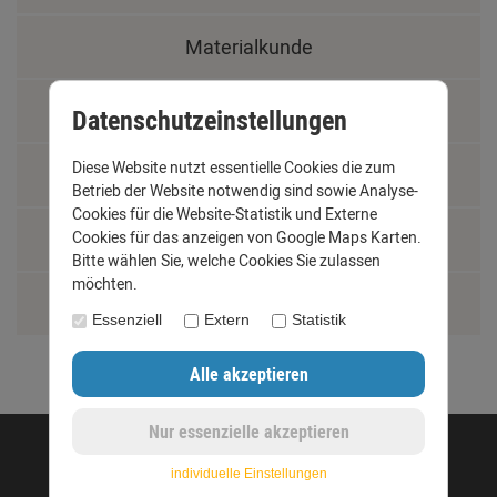
Materialkunde
Fachbegriffe
Datenschutzeinstellungen
Diese Website nutzt essentielle Cookies die zum
Jobs
Betrieb der Website notwendig sind sowie Analyse-
Cookies für die Website-Statistik und Externe
Cookies für das anzeigen von Google Maps Karten.
Montage und Installationshilfen
Bitte wählen Sie, welche Cookies Sie zulassen
möchten.
Größentabelle
Essenziell
Extern
Statistik
©opyright 2020 - www.dachrinnen-shop.de
individuelle Einstellungen