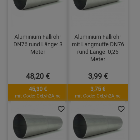
Aluminium Fallrohr
Aluminium Fallrohr
DN76 rund Länge: 3
mit Langmuffe DN76
Meter
rund Länge: 0,25
Meter
48,20 €
3,99 €
45,30 €
3,75 €
mit Code: CxLyh2Ajne
mit Code: CxLyh2Ajne