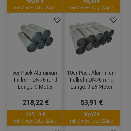
95,04 €
99,33 €
mit Code: CxLyh2Ajne
mit Code: CxLyh2Ajne
5er Pack Aluminium
10er Pack Aluminium
Fallrohr DN76 rund
Fallrohr DN76 rund
Länge: 3 Meter
Länge: 0,25 Meter
218,22 €
53,91 €
205,13 €
50,67 €
mit Code: CxLyh2Ajne
mit Code: CxLyh2Ajne