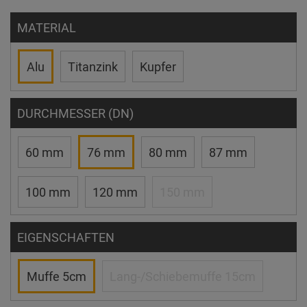
MATERIAL
Alu
Titanzink
Kupfer
DURCHMESSER (DN)
60 mm
76 mm
80 mm
87 mm
100 mm
120 mm
150 mm
EIGENSCHAFTEN
Muffe 5cm
Lang-/Schiebemuffe 15cm