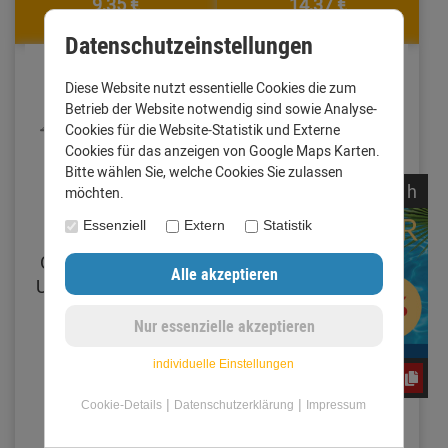
9,35 €
14,37 €
mit Code: CxLyh2Ajne
mit Code: CxLyh2Ajne
Datenschutzeinstellungen
Diese Website nutzt essentielle Cookies die zum
Betrieb der Website notwendig sind sowie Analyse-
Cookies für die Website-Statistik und Externe
Cookies für das anzeigen von Google Maps Karten.
Bitte wählen Sie, welche Cookies Sie zulassen
noch
12:
01:
47
h
möchten.
Essenziell
Extern
Statistik
Ortgangblech ohne
Stirnblech Zuschnitt
Umschlag Zuschnitt
100 mm Länge 1
250 mm Länge 1
Meter Aluminium
Meter Aluminium
walzblank 0,8 mm
walzblank 0,8 mm
(Standard)
individuelle Einstellungen
CxLyh2Ajne
(Standard)
|
|
Cookie-Details
Datenschutzerklärung
Impressum
14,10 €
5,76 €