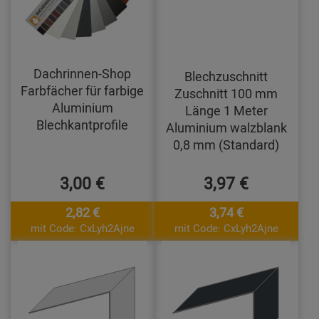
Dachrinnen-Shop
Blechzuschnitt
Farbfächer für farbige
Zuschnitt 100 mm
Aluminium
Länge 1 Meter
Blechkantprofile
Aluminium walzblank
0,8 mm (Standard)
3,00 €
3,97 €
2,82 €
3,74 €
mit Code: CxLyh2Ajne
mit Code: CxLyh2Ajne