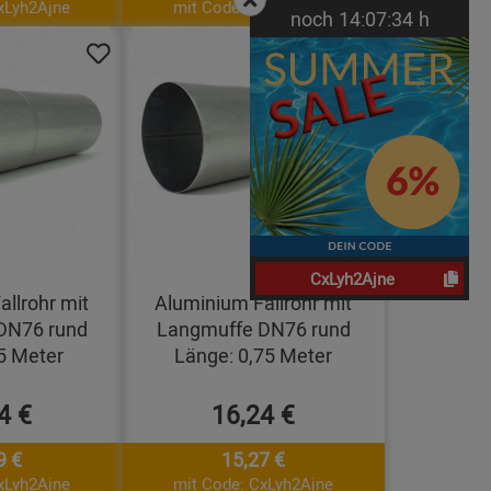
xLyh2Ajne
mit Code: CxLyh2Ajne
noch
14:
07:
33
h
CxLyh2Ajne
llrohr mit
Aluminium Fallrohr mit
DN76 rund
Langmuffe DN76 rund
5 Meter
Länge: 0,75 Meter
4 €
16,24 €
9 €
15,27 €
xLyh2Ajne
mit Code: CxLyh2Ajne