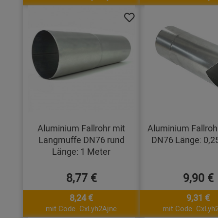
Aluminium Fallrohr mit
Aluminium Fallroh
Langmuffe DN76 rund
DN76 Länge: 0,2
Länge: 1 Meter
8,77 €
9,90 €
8,24 €
9,31 €
mit Code: CxLyh2Ajne
mit Code: CxLyh