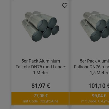
5er Pack Aluminium
5er Pack Alum
Fallrohr DN76 rund Länge:
Fallrohr DN76 run
1 Meter
1,5 Meter
81,97 €
101,10 
77,05 €
95,04 €
mit Code: CxLyh2Ajne
mit Code: CxLyh