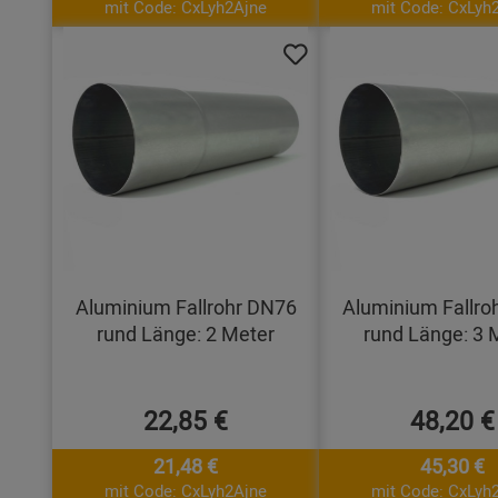
mit Code: CxLyh2Ajne
mit Code: CxLyh
Aluminium Fallrohr DN76
Aluminium Fallro
rund Länge: 2 Meter
rund Länge: 3 
22,85 €
48,20 €
21,48 €
45,30 €
mit Code: CxLyh2Ajne
mit Code: CxLyh