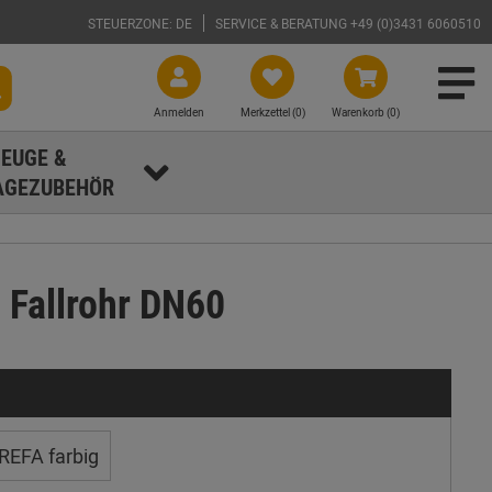
STEUERZONE: DE
SERVICE & BERATUNG +49 (0)3431 6060510
Anmelden
Merkzettel (
0
)
Warenkorb (0)
EUGE &
GEZUBEHÖR
 Fallrohr DN60
REFA farbig