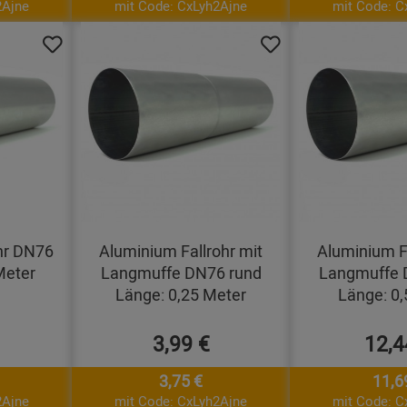
2Ajne
mit Code: CxLyh2Ajne
mit Code: C
hr DN76
Aluminium Fallrohr mit
Aluminium Fa
Meter
Langmuffe DN76 rund
Langmuffe 
Länge: 0,25 Meter
Länge: 0,
3,99 €
12,4
3,75 €
11,6
2Ajne
mit Code: CxLyh2Ajne
mit Code: C