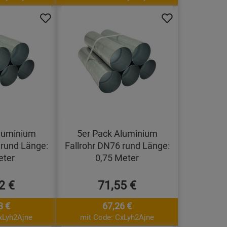
luminium
5er Pack Aluminium
 rund Länge:
Fallrohr DN76 rund Länge:
eter
0,75 Meter
2 €
71,55 €
3 €
67,26 €
xLyh2Ajne
mit Code: CxLyh2Ajne