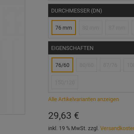
DURCHMESSER (DN)
76 mm
80 mm
87 mm
EIGENSCHAFTEN
76/60
80/60
87/76
10
150/120
Alle Artikelvarianten anzeigen
29,63 €
inkl. 19 % MwSt. zzgl.
Versandkoste