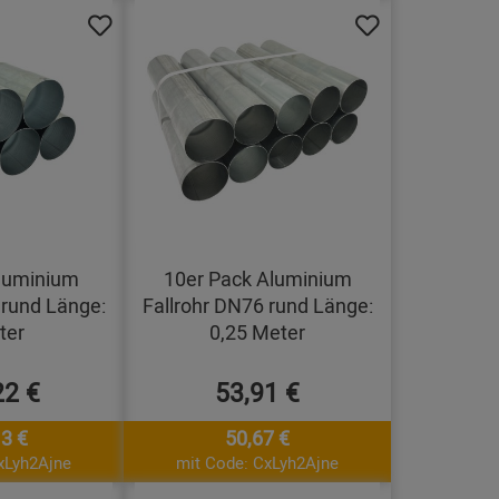
luminium
10er Pack Aluminium
 rund Länge:
Fallrohr DN76 rund Länge:
ter
0,25 Meter
22 €
53,91 €
3 €
50,67 €
xLyh2Ajne
mit Code: CxLyh2Ajne