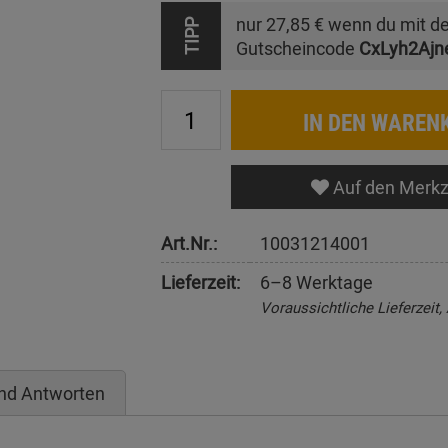
nur
27,85 €
wenn du mit d
TIPP
Gutscheincode
CxLyh2Ajn
IN DEN WAREN
Auf den Merkz
Art.Nr.:
10031214001
Lieferzeit:
6–8 Werktage
Voraussichtliche Lieferzeit
nd Antworten