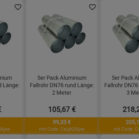
inium
5er Pack Aluminium
5er Pack A
d Länge:
Fallrohr DN76 rund Länge:
Fallrohr DN76
2 Meter
3 Me
€
105,67 €
218,
99,33 €
205,1
2Ajne
mit Code: CxLyh2Ajne
mit Code: C