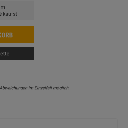
em
e
kaufst
KORB
ettel
, Abweichungen im Einzelfall möglich.