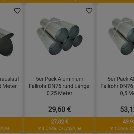
rauslauf
5er Pack Aluminium
5er Pack A
5 Meter
Fallrohr DN76 rund Länge:
Fallrohr DN76
0,25 Meter
0,5 M
29,60 €
53,1
27,82 €
49,9
2Ajne
mit Code: CxLyh2Ajne
mit Code: C