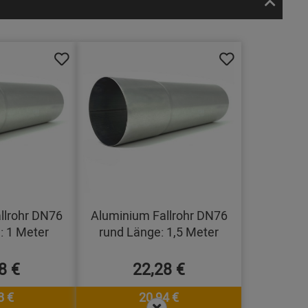
llrohr DN76
Aluminium Fallrohr DN76
: 1 Meter
rund Länge: 1,5 Meter
8 €
22,28 €
8 €
20,94 €