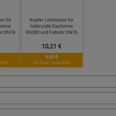
en für
Kupfer Lötstutzen für
rinne
halbrunde Dachrinne
hr DN76
RG280 und Fallrohr DN76
10,21 €
9,60 €
q60fr
mit Code: yos0uq60fr