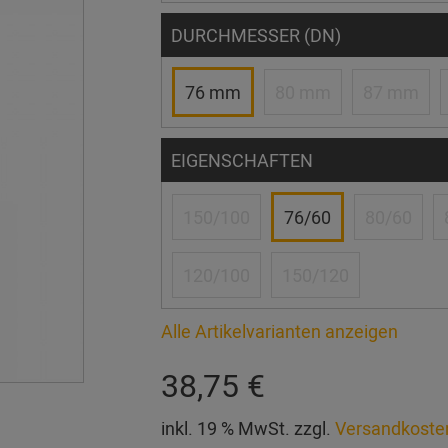
DURCHMESSER (DN)
76 mm
80 mm
87 mm
EIGENSCHAFTEN
150/100
76/60
80/60
120/100
150/120
Alle Artikelvarianten anzeigen
38,75 €
inkl. 19 % MwSt. zzgl.
Versandkoste