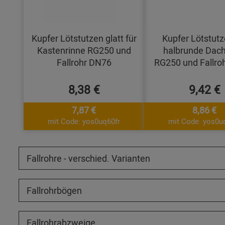
Kupfer Lötstutzen glatt für
Kupfer Lötstutz
Kastenrinne RG250 und
halbrunde Dach
Fallrohr DN76
RG250 und Fallro
8,38 €
9,42 €
7,87 €
8,86 €
mit Code: yos0uq60fr
mit Code: yos0u
Fallrohre - verschied. Varianten
Fallrohrbögen
Fallrohrabzweige