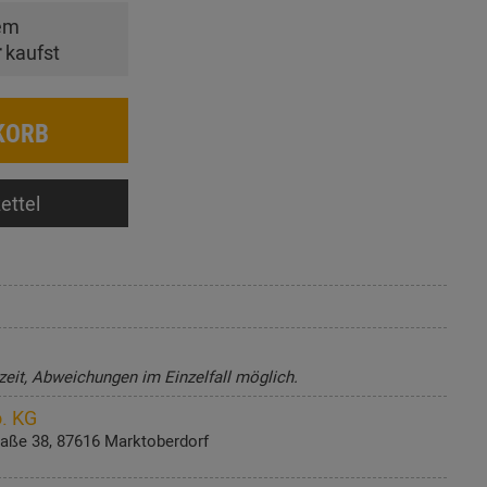
em
r
kaufst
KORB
ettel
zeit, Abweichungen im Einzelfall möglich.
. KG
aße 38, 87616 Marktoberdorf