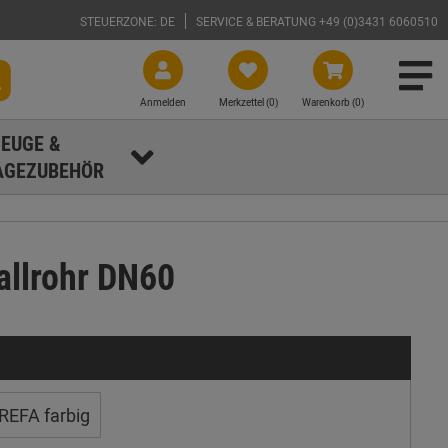
STEUERZONE: DE
SERVICE & BERATUNG +49 (0)3431 6060510
Anmelden
Merkzettel (
0
)
Warenkorb (0)
EUGE &
GEZUBEHÖR
allrohr DN60
REFA farbig