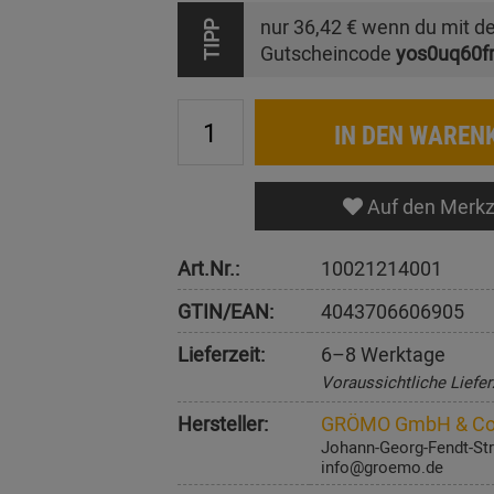
nur
36,42 €
wenn du mit d
TIPP
Gutscheincode
yos0uq60f
IN DEN WAREN
Auf den Merkz
Art.Nr.:
10021214001
GTIN/EAN:
4043706606905
Lieferzeit:
6–8 Werktage
Voraussichtliche Liefer
Hersteller:
GRÖMO GmbH & Co
Johann-Georg-Fendt-Str
info@groemo.de