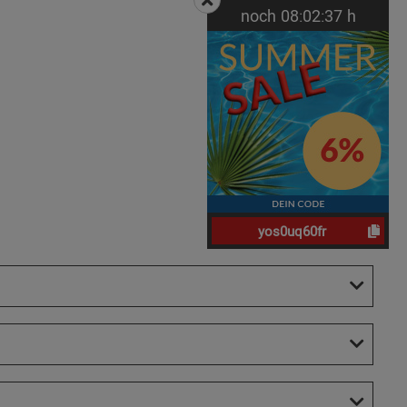
noch
08:
02:
36
h
yos0uq60fr