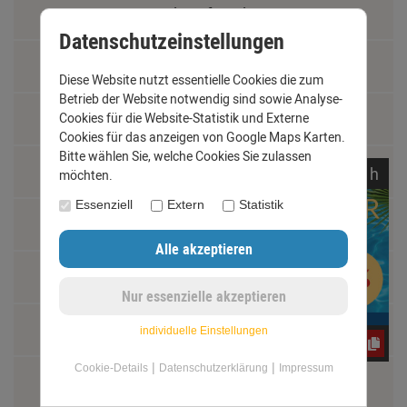
Widerrufsrecht
Datenschutzeinstellungen
Schäden und Reklamationen
Diese Website nutzt essentielle Cookies die zum
Betrieb der Website notwendig sind sowie Analyse-
Vertrag widerrufen
Cookies für die Website-Statistik und Externe
Cookies für das anzeigen von Google Maps Karten.
Bitte wählen Sie, welche Cookies Sie zulassen
Materialkunde
noch
09:
34:
13
h
möchten.
Essenziell
Extern
Statistik
Fachbegriffe
Jobs
Montage und Installationshilfen
individuelle Einstellungen
CxLyh2Ajne
|
|
Cookie-Details
Datenschutzerklärung
Impressum
Größentabelle