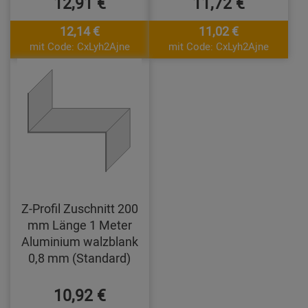
12,91 €
11,72 €
12,14 €
11,02 €
mit Code: CxLyh2Ajne
mit Code: CxLyh2Ajne
Z-Profil Zuschnitt 200
mm Länge 1 Meter
Aluminium walzblank
0,8 mm (Standard)
10,92 €