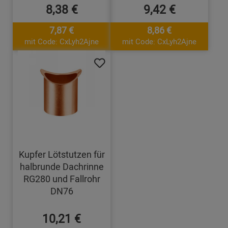
8,38 €
9,42 €
7,87 €
8,86 €
mit Code: CxLyh2Ajne
mit Code: CxLyh2Ajne
Kupfer Lötstutzen für
halbrunde Dachrinne
RG280 und Fallrohr
DN76
10,21 €