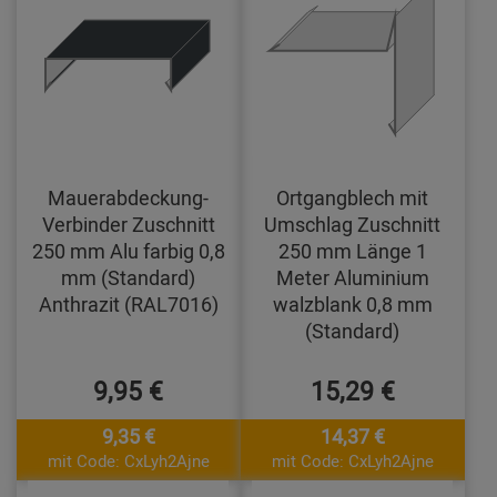
Mauerabdeckung-
Ortgangblech mit
Verbinder Zuschnitt
Umschlag Zuschnitt
250 mm Alu farbig 0,8
250 mm Länge 1
mm (Standard)
Meter Aluminium
Anthrazit (RAL7016)
walzblank 0,8 mm
(Standard)
9,95 €
15,29 €
9,35 €
14,37 €
mit Code: CxLyh2Ajne
mit Code: CxLyh2Ajne