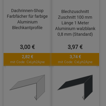
Dachrinnen-Shop
Blechzuschnitt
Farbfächer für farbige
Zuschnitt 100 mm
Aluminium
Länge 1 Meter
Blechkantprofile
Aluminium walzblank
0,8 mm (Standard)
3,00 €
3,97 €
2,82 €
3,74 €
mit Code: CxLyh2Ajne
mit Code: CxLyh2Ajne