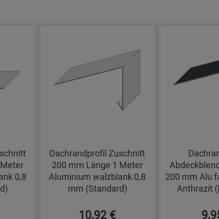
schnitt
Dachrandprofil Zuschnitt
Dachran
 Meter
200 mm Länge 1 Meter
Abdeckblend
ank 0,8
Aluminium walzblank 0,8
200 mm Alu f
d)
mm (Standard)
Anthrazit 
10,92 €
9,9