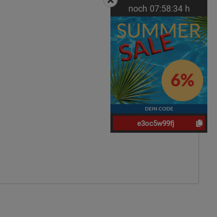
noch
07:
58:
33
h
e3oc5w99fj