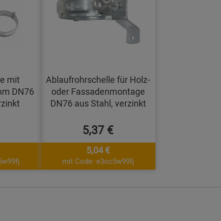
le mit
Ablaufrohrschelle für Holz-
 mm DN76
oder Fassadenmontage
rzinkt
DN76 aus Stahl, verzinkt
5,37 €
5,04 €
5w99fj
mit Code: e3oc5w99fj