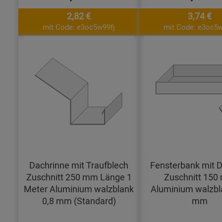
2,82 €
3,74 €
mit Code: e3oc5w99fj
mit Code: e3oc5w
Dachrinne mit Traufblech
Fensterbank mit D
Zuschnitt 250 mm Länge 1
Zuschnitt 15
Meter Aluminium walzblank
Aluminium walzbl
0,8 mm (Standard)
mm