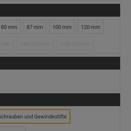
80 mm
87 mm
100 mm
120 mm
0 mm
100x100 mm
120x120 mm
schrauben und Gewindestifte