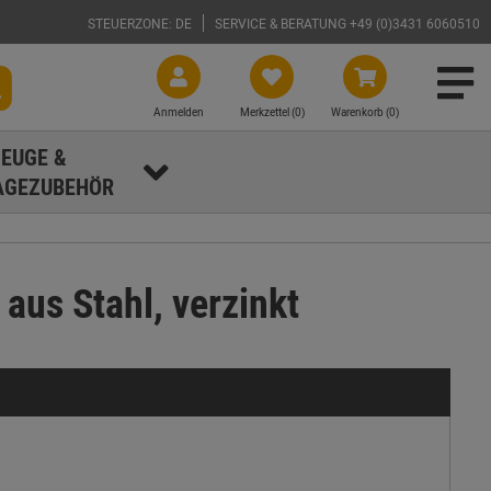
STEUERZONE: DE
SERVICE & BERATUNG +49 (0)3431 6060510
Anmelden
Merkzettel (
0
)
Warenkorb (0)
EUGE &
GEZUBEHÖR
us Stahl, verzinkt