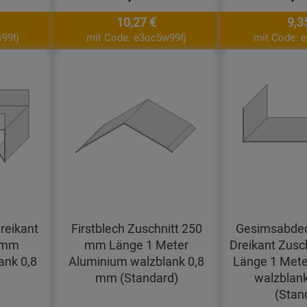
10,27 €
9,3
99fj
mit Code: e3oc5w99fj
mit Code: 
reikant
Firstblech Zuschnitt 250
Gesimsabdec
0 mm
mm Länge 1 Meter
Dreikant Zusc
ank 0,8
Aluminium walzblank 0,8
Länge 1 Mete
mm (Standard)
walzblan
(Stan