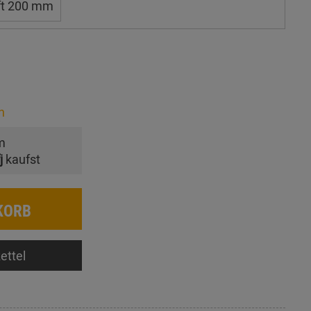
ft 200 mm
n
m
j
kaufst
KORB
ettel