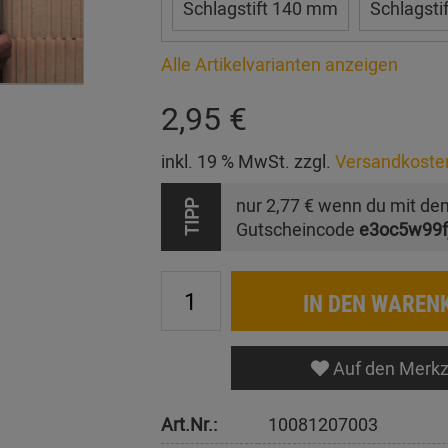
Schlagstift 140 mm
Schlagsti
Alle Artikelvarianten anzeigen
2,95 €
inkl. 19 % MwSt. zzgl.
Versandkoste
nur
2,77 €
wenn du mit de
TIPP
Gutscheincode
e3oc5w99f
IN DEN WAREN
Auf den Merkz
Art.Nr.:
10081207003