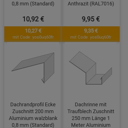
0,8 mm (Standard)
Anthrazit (RAL7016)
10,92 €
9,95 €
10,27 €
9,35 €
mit Code: yos0uq60fr
mit Code: yos0uq60fr
Dachrandprofil Ecke
Dachrinne mit
Zuschnitt 200 mm
Traufblech Zuschnitt
Aluminium walzblank
250 mm Länge 1
0,8 mm (Standard)
Meter Aluminium