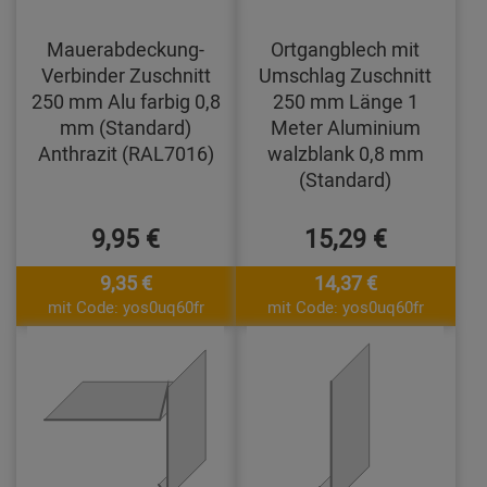
Mauerabdeckung-
Ortgangblech mit
Verbinder Zuschnitt
Umschlag Zuschnitt
250 mm Alu farbig 0,8
250 mm Länge 1
mm (Standard)
Meter Aluminium
Anthrazit (RAL7016)
walzblank 0,8 mm
(Standard)
9,95 €
15,29 €
9,35 €
14,37 €
mit Code: yos0uq60fr
mit Code: yos0uq60fr