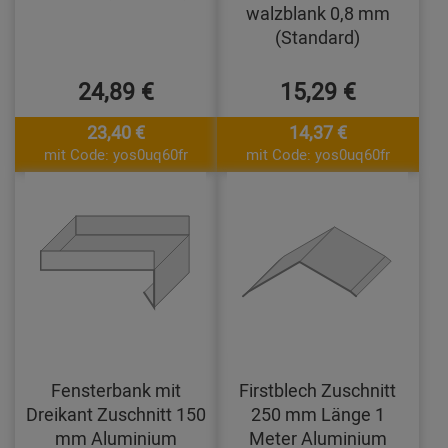
walzblank 0,8 mm
(Standard)
24,89 €
15,29 €
23,40 €
14,37 €
mit Code: yos0uq60fr
mit Code: yos0uq60fr
Fensterbank mit
Firstblech Zuschnitt
Dreikant Zuschnitt 150
250 mm Länge 1
mm Aluminium
Meter Aluminium