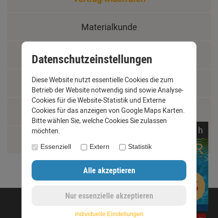
Materialkunde
Fachbegriffe
Datenschutzeinstellungen
Diese Website nutzt essentielle Cookies die zum
Jobs
Betrieb der Website notwendig sind sowie Analyse-
Cookies für die Website-Statistik und Externe
Cookies für das anzeigen von Google Maps Karten.
Montage und Installationshilfen
Bitte wählen Sie, welche Cookies Sie zulassen
noch
10:
43:
11
h
möchten.
Größentabelle
Essenziell
Extern
Statistik
©opyright 2020 - www.dachrinnen-shop.de
individuelle Einstellungen