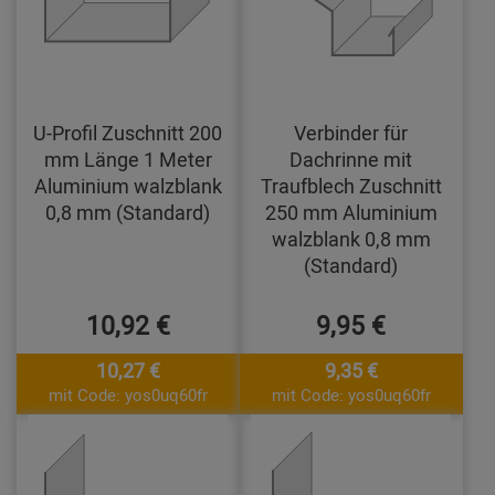
U-Profil Zuschnitt 200
Verbinder für
mm Länge 1 Meter
Dachrinne mit
Aluminium walzblank
Traufblech Zuschnitt
0,8 mm (Standard)
250 mm Aluminium
walzblank 0,8 mm
(Standard)
10,92 €
9,95 €
10,27 €
9,35 €
mit Code: yos0uq60fr
mit Code: yos0uq60fr