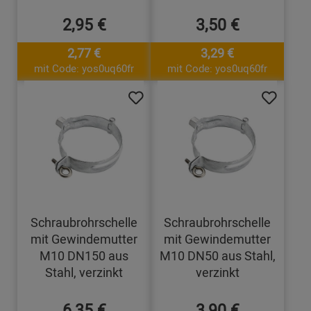
2,95 €
3,50 €
2,77 €
3,29 €
mit Code: yos0uq60fr
mit Code: yos0uq60fr
Schraubrohrschelle
Schraubrohrschelle
mit Gewindemutter
mit Gewindemutter
M10 DN150 aus
M10 DN50 aus Stahl,
Stahl, verzinkt
verzinkt
6,35 €
3,90 €