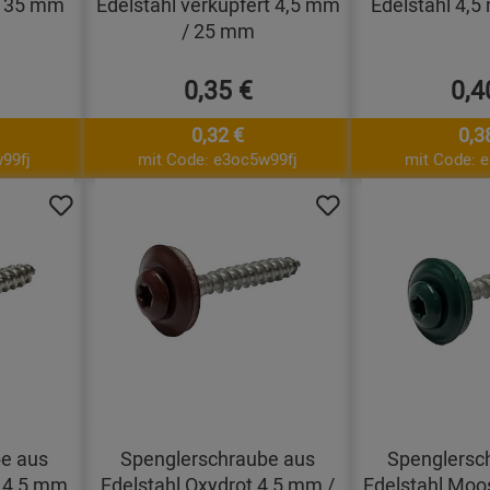
/ 35 mm
Edelstahl verkupfert 4,5 mm
Edelstahl 4,
/ 25 mm
0,35 €
0,4
0,32 €
0,3
99fj
mit Code: e3oc5w99fj
mit Code: 
e aus
Spenglerschraube aus
Spenglersc
t 4,5 mm
Edelstahl Oxydrot 4,5 mm /
Edelstahl Moo