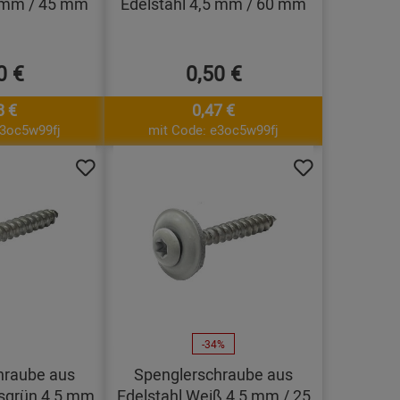
5 mm / 45 mm
Edelstahl 4,5 mm / 60 mm
0 €
0,50 €
8 €
0,47 €
e3oc5w99fj
mit Code: e3oc5w99fj
-34%
hraube aus
Spenglerschraube aus
sgrün 4,5 mm
Edelstahl Weiß 4,5 mm / 25