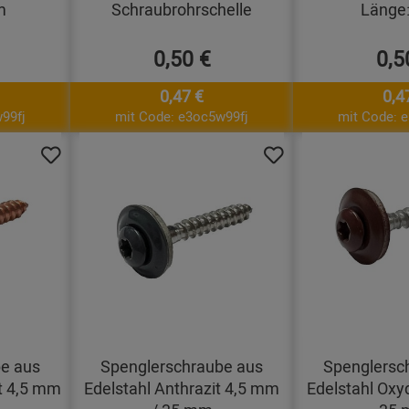
m
Schraubrohrschelle
Länge:
0,50 €
0,5
0,47 €
0,4
99fj
mit Code: e3oc5w99fj
mit Code: 
e aus
Spenglerschraube aus
Spenglersc
rt 4,5 mm
Edelstahl Anthrazit 4,5 mm
Edelstahl Oxy