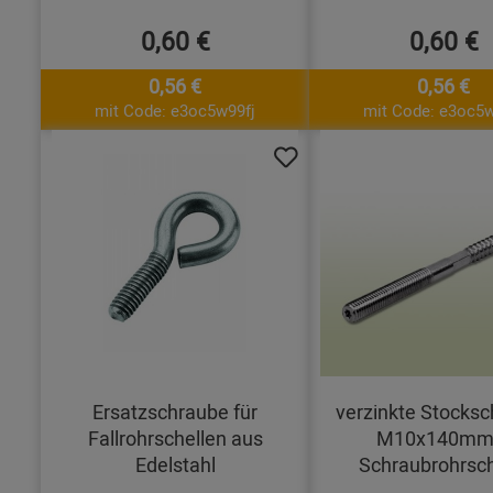
0,60 €
0,60 €
0,56 €
0,56 €
mit Code: e3oc5w99fj
mit Code: e3oc5w
Ersatzschraube für
verzinkte Stocks
Fallrohrschellen aus
M10x140mm 
Edelstahl
Schraubrohrsch