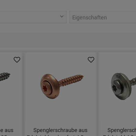
Eigenschaften
e aus
Spenglerschraube aus
Spenglersc