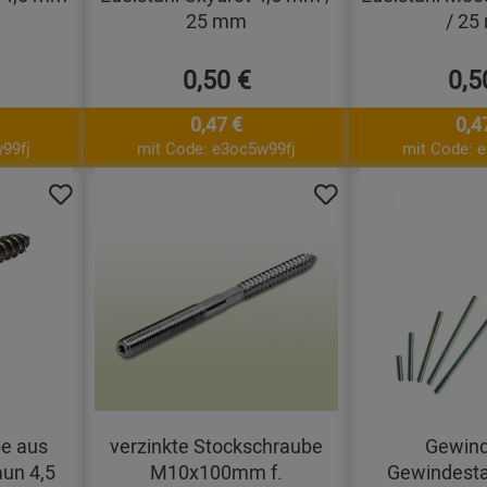
25 mm
/ 25
0,50 €
0,5
0,47 €
0,4
99fj
mit Code: e3oc5w99fj
mit Code: 
e aus
verzinkte Stockschraube
Gewind
aun 4,5
M10x100mm f.
Gewindesta