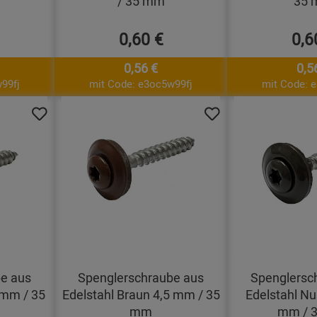
/ 35 mm
35
0,60 €
0,6
0,56 €
0,5
99fj
mit Code: e3oc5w99fj
mit Code: 
e aus
Spenglerschraube aus
Spenglersc
 mm / 35
Edelstahl Braun 4,5 mm / 35
Edelstahl Nu
mm
mm / 