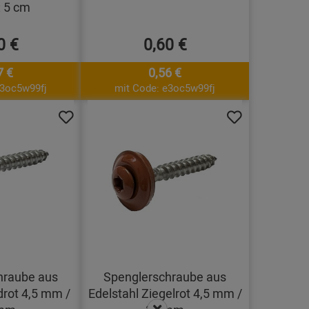
 5 cm
0 €
0,60 €
7 €
0,56 €
e3oc5w99fj
mit Code: e3oc5w99fj
hraube aus
Spenglerschraube aus
drot 4,5 mm /
Edelstahl Ziegelrot 4,5 mm /