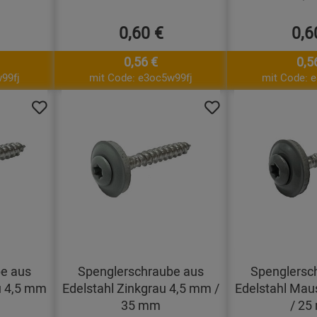
0,60 €
0,6
0,56 €
0,5
99fj
mit Code: e3oc5w99fj
mit Code: 
e aus
Spenglerschraube aus
Spenglersc
u 4,5 mm
Edelstahl Zinkgrau 4,5 mm /
Edelstahl Mau
35 mm
/ 25