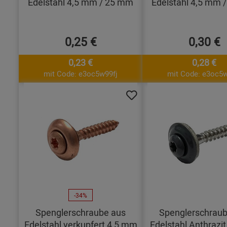
Edelstahl 4,5 mm / 25 mm
Edelstahl 4,5 mm 
0,25 €
0,30 €
0,23 €
0,28 €
mit Code: e3oc5w99fj
mit Code: e3oc5w
-34%
Spenglerschraube aus
Spenglerschraub
Edelstahl verkupfert 4,5 mm
Edelstahl Anthrazi