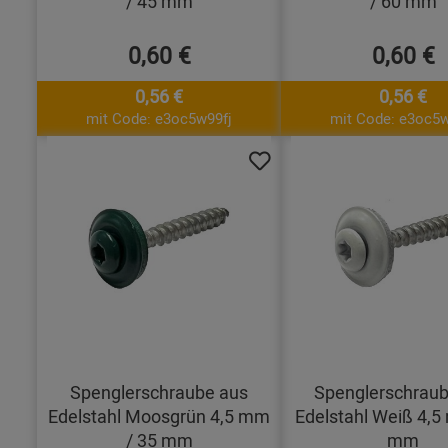
/ 45 mm
/ 60 mm
0,60 €
0,60 €
0,56 €
0,56 €
mit Code: e3oc5w99fj
mit Code: e3oc5w
Spenglerschraube aus
Spenglerschraub
Edelstahl Moosgrün 4,5 mm
Edelstahl Weiß 4,5
/ 35 mm
mm