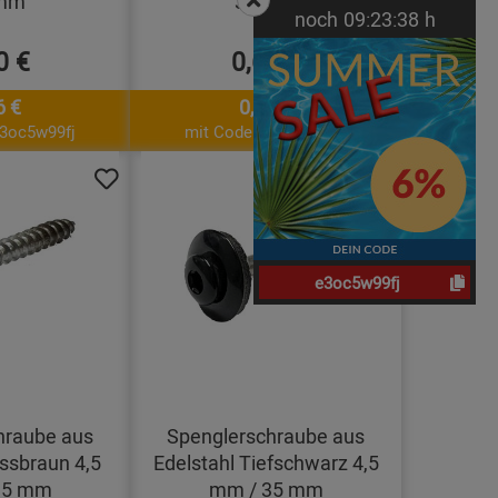
 mm
35 mm
noch
09:
23:
37
h
0 €
0,60 €
6 €
0,56 €
e3oc5w99fj
mit Code: e3oc5w99fj
e3oc5w99fj
hraube aus
Spenglerschraube aus
ssbraun 4,5
Edelstahl Tiefschwarz 4,5
35 mm
mm / 35 mm