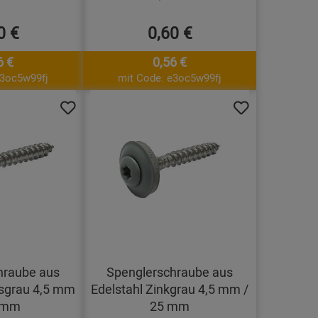
0 €
0,60 €
6 €
0,56 €
e3oc5w99fj
mit Code: e3oc5w99fj
hraube aus
Spenglerschraube aus
sgrau 4,5 mm
Edelstahl Zinkgrau 4,5 mm /
 mm
25 mm