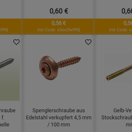
0,60 €
0,6
0,56 €
0,5
99fj
mit Code: e3oc5w99fj
mit Code: 
chraube
Spenglerschraube aus
Gelb-Ve
f.
Edelstahl verkupfert 4,5 mm
Stockschrau
elle
/ 100 mm
m