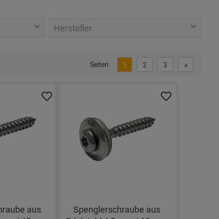
Hersteller
Seiten:
1
2
3
»
hraube aus
Spenglerschraube aus