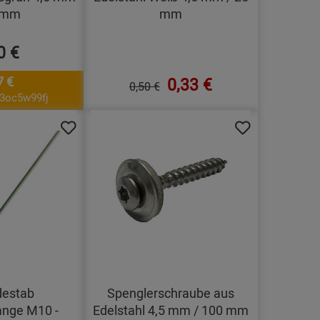
 mm
mm
0 €
7 €
0,33 €
0,50 €
e3oc5w99fj
estab
Spenglerschraube aus
nge M10 -
Edelstahl 4,5 mm / 100 mm