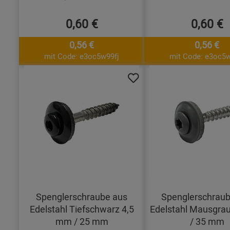
0,60 €
0,60 €
0,56 €
0,56 €
mit Code: e3oc5w99fj
mit Code: e3oc5w
Spenglerschraube aus
Spenglerschraub
Edelstahl Tiefschwarz 4,5
Edelstahl Mausgra
mm / 25 mm
/ 35 mm