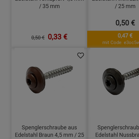
/ 35 mm
/ 25 mm
0,50 €
0,33 €
0,47 €
0,50 €
mit Code: e3oc5w
Spenglerschraube aus
Spenglerschraub
Edelstahl Braun 4,5 mm / 25
Edelstahl Nussbr