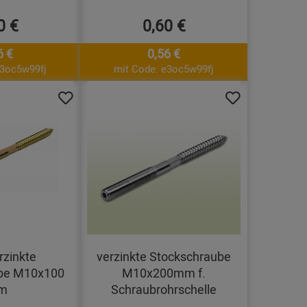
0 €
0,60 €
6 €
0,56 €
e3oc5w99fj
mit Code: e3oc5w99fj
rzinkte
verzinkte Stockschraube
be M10x100
M10x200mm f.
m
Schraubrohrschelle