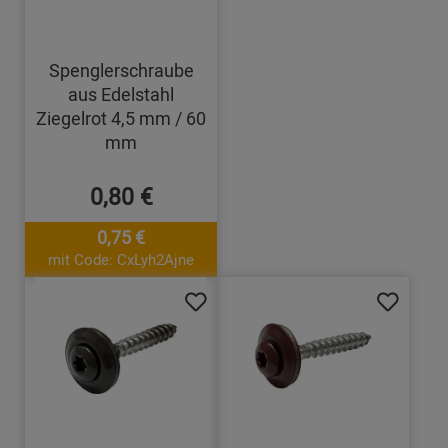
Spenglerschraube
aus Edelstahl
Ziegelrot 4,5 mm / 60
mm
0,80 €
0,75 €
mit Code: CxLyh2Ajne