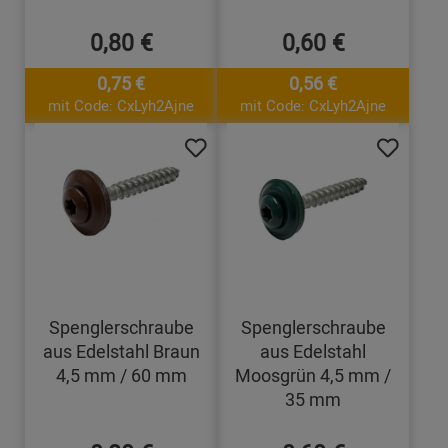
0,80 €
0,60 €
0,75 €
0,56 €
mit Code: CxLyh2Ajne
mit Code: CxLyh2Ajne
Spenglerschraube
Spenglerschraube
aus Edelstahl Braun
aus Edelstahl
4,5 mm / 60 mm
Moosgrün 4,5 mm /
35 mm