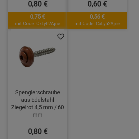
0,80 €
0,60 €
0,75 €
0,56 €
mit Code: CxLyh2Ajne
mit Code: CxLyh2Ajne
Spenglerschraube
aus Edelstahl
Ziegelrot 4,5 mm / 60
mm
0,80 €