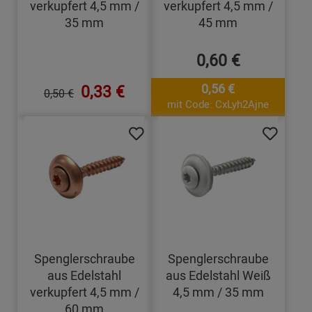
verkupfert 4,5 mm /
verkupfert 4,5 mm /
35 mm
45 mm
0,60 €
0,33 €
0,56 €
0,50 €
mit Code: CxLyh2Ajne
Spenglerschraube
Spenglerschraube
aus Edelstahl
aus Edelstahl Weiß
verkupfert 4,5 mm /
4,5 mm / 35 mm
60 mm