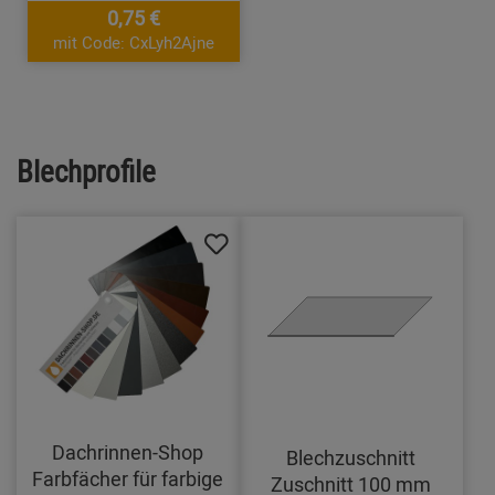
0,75 €
mit Code: CxLyh2Ajne
Blechprofile
Dachrinnen-Shop
Blechzuschnitt
Farbfächer für farbige
Zuschnitt 100 mm