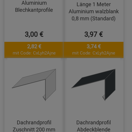
Aluminium
Länge 1 Meter
Blechkantprofile
Aluminium walzblank
0,8 mm (Standard)
3,00 €
3,97 €
2,82 €
3,74 €
mit Code: CxLyh2Ajne
mit Code: CxLyh2Ajne
Dachrandprofil
Dachrandprofil
Zuschnitt 200 mm
Abdeckblende