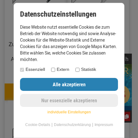
Datenschutzeinstellungen
Diese Website nutzt essentielle Cookies die zum
Mauerabdeckung-
Mauerabdeckung
Betrieb der Website notwendig sind sowie Analyse-
Dach-Verbinder
Ecke Zuschnitt 250
Cookies für die Website-Statistik und Externe
Zuschnitt 250 mm Alu
mm Aluminium
Cookies für das anzeigen von Google Maps Karten.
farbig 0,8 mm
walzblank 0,8 mm
Bitte wählen Sie, welche Cookies Sie zulassen
Anthrazit (RAL7016)
(Standard)
noch
12:
00:
05
h
möchten.
Essenziell
Extern
Statistik
9,95 €
39,90 €
9,35 €
37,51 €
mit Code: CxLyh2Ajne
mit Code: CxLyh2Ajne
individuelle Einstellungen
CxLyh2Ajne
|
|
Cookie-Details
Datenschutzerklärung
Impressum