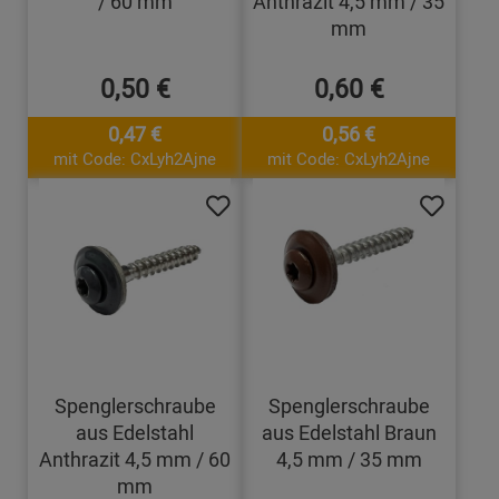
/ 60 mm
Anthrazit 4,5 mm / 35
mm
0,50 €
0,60 €
0,47 €
0,56 €
mit Code: CxLyh2Ajne
mit Code: CxLyh2Ajne
Spenglerschraube
Spenglerschraube
aus Edelstahl
aus Edelstahl Braun
Anthrazit 4,5 mm / 60
4,5 mm / 35 mm
mm