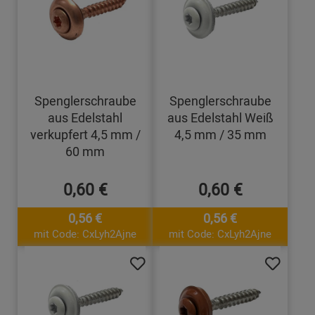
Spenglerschraube
Spenglerschraube
aus Edelstahl
aus Edelstahl Weiß
verkupfert 4,5 mm /
4,5 mm / 35 mm
60 mm
0,60 €
0,60 €
0,56 €
0,56 €
mit Code: CxLyh2Ajne
mit Code: CxLyh2Ajne