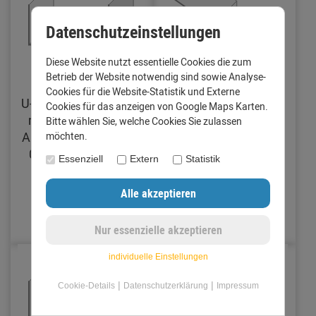
Datenschutzeinstellungen
Diese Website nutzt essentielle Cookies die zum
Betrieb der Website notwendig sind sowie Analyse-
Cookies für die Website-Statistik und Externe
U-Profil Zuschnitt 200
Verbinder für
Cookies für das anzeigen von Google Maps Karten.
mm Länge 1 Meter
Dachrinne mit
Bitte wählen Sie, welche Cookies Sie zulassen
Aluminium walzblank
Traufblech Zuschnitt
möchten.
0,8 mm (Standard)
250 mm Aluminium
Essenziell
Extern
Statistik
walzblank 0,8 mm
(Standard)
10,92 €
9,95 €
individuelle Einstellungen
|
|
Cookie-Details
Datenschutzerklärung
Impressum