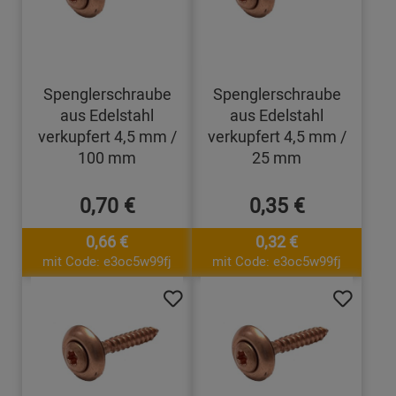
Spenglerschraube
Spenglerschraube
aus Edelstahl
aus Edelstahl
verkupfert 4,5 mm /
verkupfert 4,5 mm /
100 mm
25 mm
0,70 €
0,35 €
0,66 €
0,32 €
mit Code: e3oc5w99fj
mit Code: e3oc5w99fj