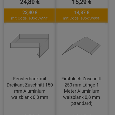
24,89 €
15,29 €
23,40 €
14,37 €
mit Code: e3oc5w99fj
mit Code: e3oc5w99fj
Fensterbank mit
Firstblech Zuschnitt
Dreikant Zuschnitt 150
250 mm Länge 1
mm Aluminium
Meter Aluminium
walzblank 0,8 mm
walzblank 0,8 mm
(Standard)