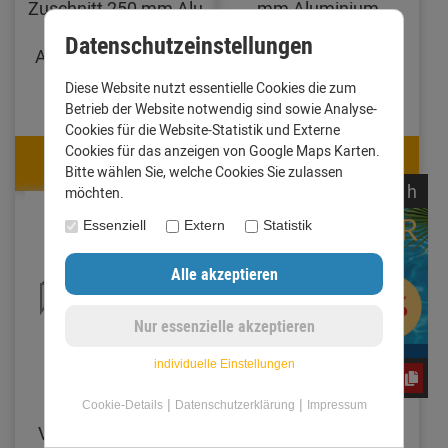
Zuschnitt 250 mm Alu
mm Aluminium
farbig 0,8 mm
walzblank 0,8 mm
Datenschutzeinstellungen
Anthrazit (RAL7016)
(Standard)
Diese Website nutzt essentielle Cookies die zum
9,95 €
39,90 €
Betrieb der Website notwendig sind sowie Analyse-
Cookies für die Website-Statistik und Externe
9,35 €
37,51 €
Cookies für das anzeigen von Google Maps Karten.
Bitte wählen Sie, welche Cookies Sie zulassen
mit Code: e3oc5w99fj
mit Code: e3oc5w99fj
noch
06:
14:
44
h
möchten.
Essenziell
Extern
Statistik
individuelle Einstellungen
e3oc5w99fj
|
|
Mauerabdeckung-
Ortgangblech mit
Cookie-Details
Datenschutzerklärung
Impressum
Verbinder Zuschnitt
Umschlag Zuschnitt