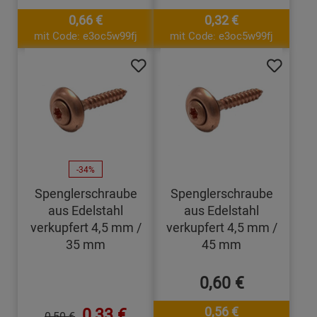
0,66 €
0,32 €
mit Code: e3oc5w99fj
mit Code: e3oc5w99fj
-34%
Spenglerschraube
Spenglerschraube
aus Edelstahl
aus Edelstahl
verkupfert 4,5 mm /
verkupfert 4,5 mm /
35 mm
45 mm
0,60 €
0,33 €
0,56 €
0,50 €