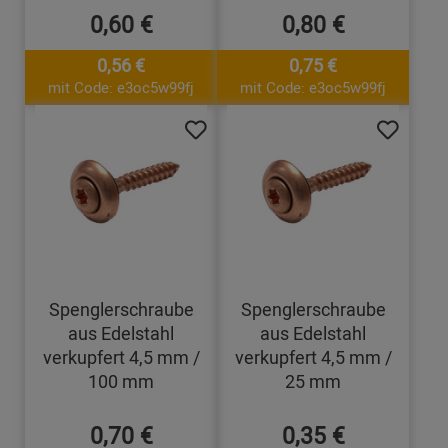
0,60 €
0,80 €
0,56 €
0,75 €
mit Code: e3oc5w99fj
mit Code: e3oc5w99fj
Spenglerschraube
Spenglerschraube
aus Edelstahl
aus Edelstahl
verkupfert 4,5 mm /
verkupfert 4,5 mm /
100 mm
25 mm
0,70 €
0,35 €