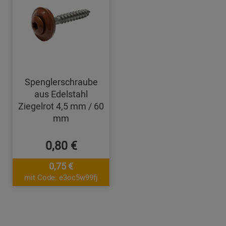
Spenglerschraube
aus Edelstahl
Ziegelrot 4,5 mm / 60
mm
0,80 €
0,75 €
mit Code: e3oc5w99fj