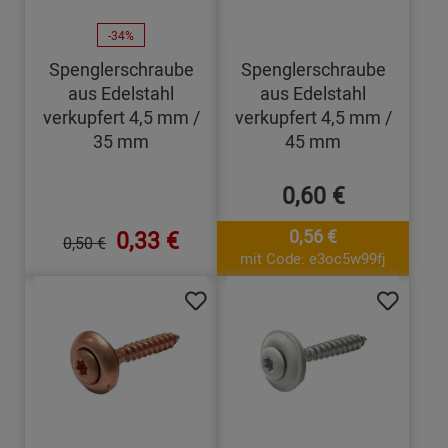
-34%
Spenglerschraube
Spenglerschraube
aus Edelstahl
aus Edelstahl
verkupfert 4,5 mm /
verkupfert 4,5 mm /
35 mm
45 mm
0,60 €
0,33 €
0,56 €
0,50 €
mit Code: e3oc5w99fj