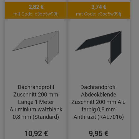
2,82 €
3,74 €
mit Code: e3oc5w99fj
mit Code: e3oc5w99fj
Dachrandprofil
Dachrandprofil
Zuschnitt 200 mm
Abdeckblende
Länge 1 Meter
Zuschnitt 200 mm Alu
Aluminium walzblank
farbig 0,8 mm
0,8 mm (Standard)
Anthrazit (RAL7016)
10,92 €
9,95 €