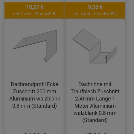
10,27 €
9,35 €
mit Code: e3oc5w99fj
mit Code: e3oc5w99fj
Dachrandprofil Ecke
Dachrinne mit
Zuschnitt 200 mm
Traufblech Zuschnitt
Aluminium walzblank
250 mm Länge 1
0,8 mm (Standard)
Meter Aluminium
walzblank 0,8 mm
(Standard)