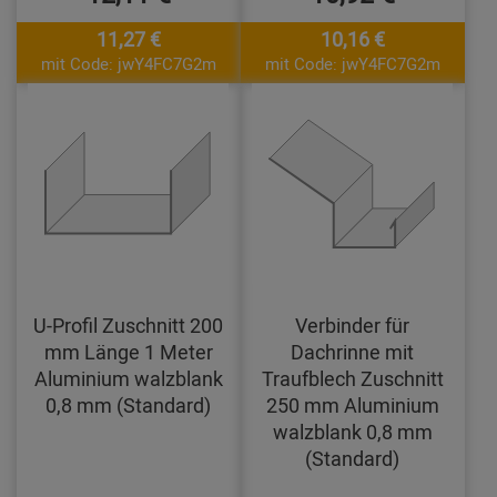
11,27 €
10,16 €
mit Code: jwY4FC7G2m
mit Code: jwY4FC7G2m
U-Profil Zuschnitt 200
Verbinder für
mm Länge 1 Meter
Dachrinne mit
Aluminium walzblank
Traufblech Zuschnitt
0,8 mm (Standard)
250 mm Aluminium
walzblank 0,8 mm
(Standard)