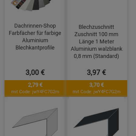
Dachrinnen-Shop
Blechzuschnitt
Farbfächer für farbige
Zuschnitt 100 mm
Aluminium
Länge 1 Meter
Blechkantprofile
Aluminium walzblank
0,8 mm (Standard)
3,00 €
3,97 €
2,79 €
3,70 €
mit Code: jwY4FC7G2m
mit Code: jwY4FC7G2m