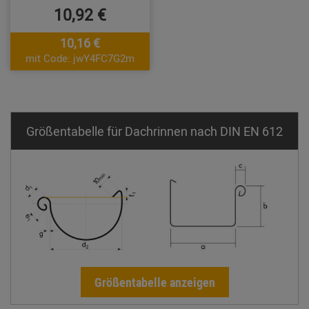
10,92 €
10,16 €
mit Code: jwY4FC7G2m
Größentabelle für Dachrinnen nach DIN EN 612
Größentabelle anzeigen