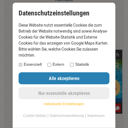
Datenschutzeinstellungen
Widerrufsrecht
Diese Website nutzt essentielle Cookies die zum
Betrieb der Website notwendig sind sowie Analyse-
Schäden und Reklamationen
Cookies für die Website-Statistik und Externe
Cookies für das anzeigen von Google Maps Karten.
Vertrag widerrufen
Bitte wählen Sie, welche Cookies Sie zulassen
noch
01:
52:
57
h
möchten.
Materialkunde
Essenziell
Extern
Statistik
Fachbegriffe
Jobs
individuelle Einstellungen
jwY4FC7G2m
Montage und Installationshilfen
|
|
Cookie-Details
Datenschutzerklärung
Impressum