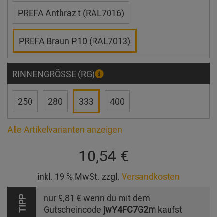
PREFA Anthrazit (RAL7016)
PREFA Braun P.10 (RAL7013)
RINNENGRÖSSE (RG)
250
280
333
400
Alle Artikelvarianten anzeigen
10,54 €
inkl. 19 % MwSt. zzgl.
Versandkosten
nur
9,81 €
wenn du mit dem
TIPP
Gutscheincode
jwY4FC7G2m
kaufst