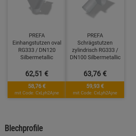
PREFA
PREFA
Einhangstutzen oval
Schrägstutzen
RG333 / DN120
zylindrisch RG333 /
Silbermetallic
DN100 Silbermetallic
62,51 €
63,76 €
58,76 €
59,93 €
mit Code: CxLyh2Ajne
mit Code: CxLyh2Ajne
Blechprofile