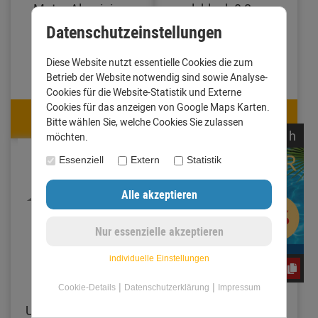
Meter Aluminium
walzblank 0,8 mm
walzblank 0,8 mm
(Standard)
Datenschutzeinstellungen
(Standard)
Diese Website nutzt essentielle Cookies die zum
14,10 €
5,76 €
Betrieb der Website notwendig sind sowie Analyse-
Cookies für die Website-Statistik und Externe
Cookies für das anzeigen von Google Maps Karten.
13,26 €
5,41 €
Bitte wählen Sie, welche Cookies Sie zulassen
mit Code: CxLyh2Ajne
mit Code: CxLyh2Ajne
noch
15:
04:
27
h
möchten.
Essenziell
Extern
Statistik
individuelle Einstellungen
CxLyh2Ajne
|
|
Cookie-Details
Datenschutzerklärung
Impressum
Traufblech mit
Traufblech ohne
Umschlag Zuschnitt
Umschlag Zuschnitt