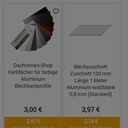
Dachrinnen-Shop
Blechzuschnitt
Farbfächer für farbige
Zuschnitt 100 mm
Aluminium
Länge 1 Meter
Blechkantprofile
Aluminium walzblank
0,8 mm (Standard)
3,00 €
3,97 €
2,82 €
3,74 €
mit Code: CxLyh2Ajne
mit Code: CxLyh2Ajne