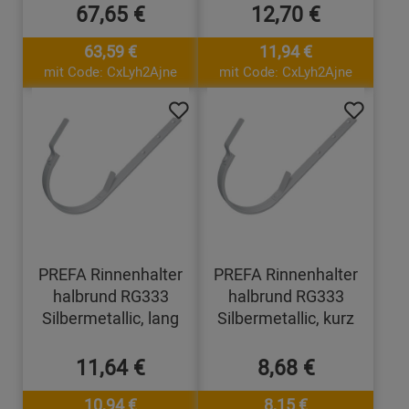
67,65 €
12,70 €
63,59 €
11,94 €
mit Code: CxLyh2Ajne
mit Code: CxLyh2Ajne
PREFA Rinnenhalter
PREFA Rinnenhalter
halbrund RG333
halbrund RG333
Silbermetallic, lang
Silbermetallic, kurz
11,64 €
8,68 €
10,94 €
8,15 €