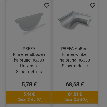
PREFA
PREFA Außen-
Rinnenendboden
Rinnenwinkel
halbrund RG333
halbrund RG333
Universal
Silbermetallic
Silbermetallic
5,78 €
68,63 €
5,44 €
64,51 €
mit Code: CxLyh2Ajne
mit Code: CxLyh2Ajne