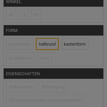
WINKEL
40
72
85
FORM
exzentrisch
halbrund
kastenform
quadratrisch
rund
EIGENSCHAFTEN
Außenwinkel
Befestigung
für Stockschrauben und Gewindestifte