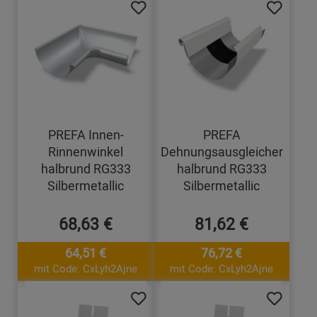
PREFA Innen-
PREFA
Rinnenwinkel
Dehnungsausgleicher
halbrund RG333
halbrund RG333
Silbermetallic
Silbermetallic
68,63 €
81,62 €
64,51 €
76,72 €
mit Code: CxLyh2Ajne
mit Code: CxLyh2Ajne