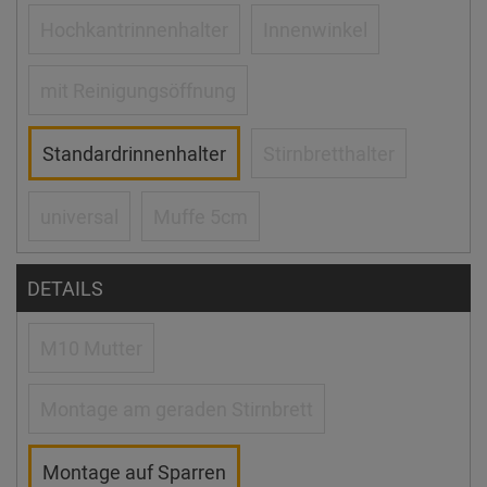
Hochkantrinnenhalter
Innenwinkel
mit Reinigungsöffnung
Standardrinnenhalter
Stirnbretthalter
universal
Muffe 5cm
DETAILS
M10 Mutter
Montage am geraden Stirnbrett
Montage auf Sparren