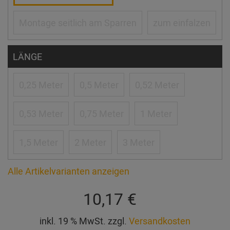
Montage seitlich am Sparren
zum einfalzen
LÄNGE
0,25 Meter
0,5 Meter
0,52 Meter
0,53 Meter
0,75 Meter
1 Meter
1,5 Meter
2 Meter
3 Meter
Alle Artikelvarianten anzeigen
10,17 €
inkl. 19 % MwSt. zzgl.
Versandkosten