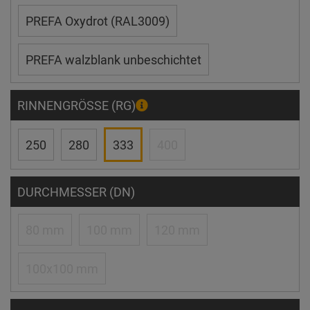
PREFA Oxydrot (RAL3009)
PREFA walzblank unbeschichtet
RINNENGRÖSSE (RG)
250
280
333
400
DURCHMESSER (DN)
80 mm
100 mm
120 mm
100x100 mm