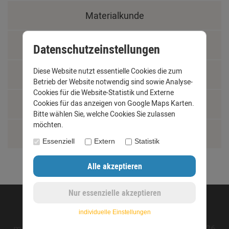
Materialkunde
Fachbegriffe
Datenschutzeinstellungen
Diese Website nutzt essentielle Cookies die zum
Jobs
Betrieb der Website notwendig sind sowie Analyse-
Cookies für die Website-Statistik und Externe
Montage und Installationshilfen
Cookies für das anzeigen von Google Maps Karten.
Bitte wählen Sie, welche Cookies Sie zulassen
möchten.
Größentabelle
Essenziell
Extern
Statistik
©opyright 2020 - www.dachrinnen-shop.de
individuelle Einstellungen
mod
ified eCommerce Shopsoftware © 2009-2026