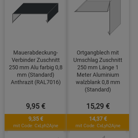
Mauerabdeckung-
Ortgangblech mit
Verbinder Zuschnitt
Umschlag Zuschnitt
250 mm Alu farbig 0,8
250 mm Länge 1
mm (Standard)
Meter Aluminium
Anthrazit (RAL7016)
walzblank 0,8 mm
(Standard)
9,95 €
15,29 €
9,35 €
14,37 €
mit Code: CxLyh2Ajne
mit Code: CxLyh2Ajne