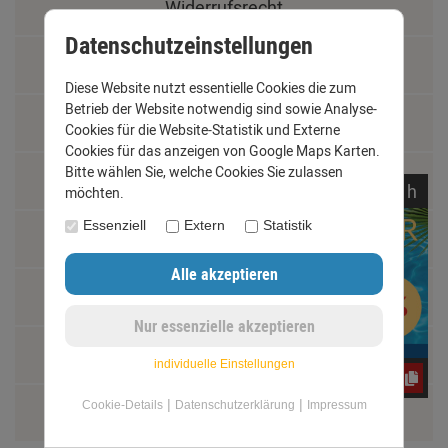
Widerrufsrecht
Datenschutzeinstellungen
Schäden und Reklamationen
Diese Website nutzt essentielle Cookies die zum
Betrieb der Website notwendig sind sowie Analyse-
Vertrag widerrufen
Cookies für die Website-Statistik und Externe
Cookies für das anzeigen von Google Maps Karten.
Bitte wählen Sie, welche Cookies Sie zulassen
Materialkunde
noch
06:
25:
15
h
möchten.
Essenziell
Extern
Statistik
Fachbegriffe
Jobs
Montage und Installationshilfen
individuelle Einstellungen
CxLyh2Ajne
|
|
Cookie-Details
Datenschutzerklärung
Impressum
Größentabelle