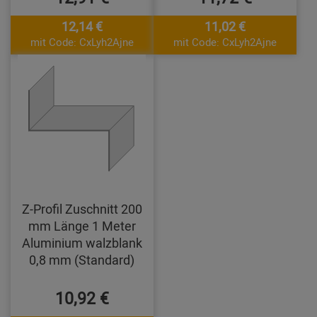
12,14 €
11,02 €
mit Code: CxLyh2Ajne
mit Code: CxLyh2Ajne
Z-Profil Zuschnitt 200
mm Länge 1 Meter
Aluminium walzblank
0,8 mm (Standard)
10,92 €