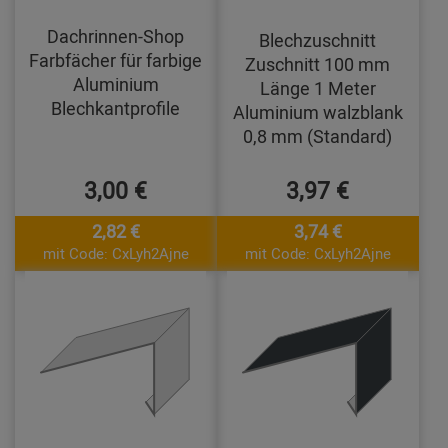
Dachrinnen-Shop
Blechzuschnitt
Farbfächer für farbige
Zuschnitt 100 mm
Aluminium
Länge 1 Meter
Blechkantprofile
Aluminium walzblank
0,8 mm (Standard)
3,00 €
3,97 €
2,82 €
3,74 €
mit Code: CxLyh2Ajne
mit Code: CxLyh2Ajne