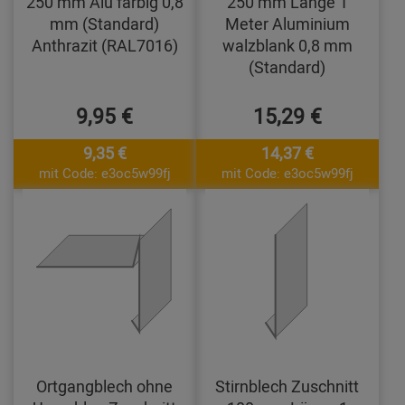
250 mm Alu farbig 0,8
250 mm Länge 1
mm (Standard)
Meter Aluminium
Anthrazit (RAL7016)
walzblank 0,8 mm
(Standard)
9,95 €
15,29 €
9,35 €
14,37 €
mit Code: e3oc5w99fj
mit Code: e3oc5w99fj
Ortgangblech ohne
Stirnblech Zuschnitt