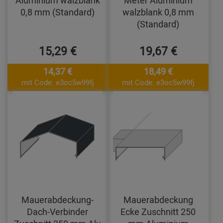
Aluminium walzblank
Meter Aluminium
0,8 mm (Standard)
walzblank 0,8 mm
(Standard)
15,29 €
19,67 €
14,37 €
18,49 €
mit Code: e3oc5w99fj
mit Code: e3oc5w99fj
Mauerabdeckung-
Mauerabdeckung
Dach-Verbinder
Ecke Zuschnitt 250