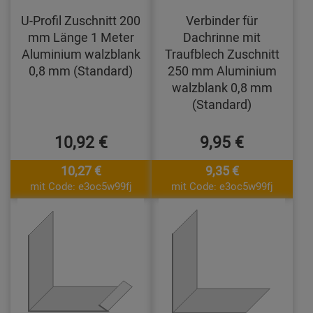
U-Profil Zuschnitt 200
Verbinder für
mm Länge 1 Meter
Dachrinne mit
Aluminium walzblank
Traufblech Zuschnitt
0,8 mm (Standard)
250 mm Aluminium
walzblank 0,8 mm
(Standard)
10,92 €
9,95 €
10,27 €
9,35 €
mit Code: e3oc5w99fj
mit Code: e3oc5w99fj