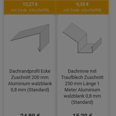
10,27 €
9,35 €
mit Code: e3oc5w99fj
mit Code: e3oc5w99fj
Dachrandprofil Ecke
Dachrinne mit
Zuschnitt 200 mm
Traufblech Zuschnitt
Aluminium walzblank
250 mm Länge 1
0,8 mm (Standard)
Meter Aluminium
walzblank 0,8 mm
(Standard)