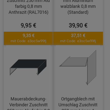
Zuschnitt 250 mm Alu
mm Aluminium
farbig 0,8 mm
walzblank 0,8 mm
Anthrazit (RAL7016)
(Standard)
9,95 €
39,90 €
9,35 €
37,51 €
mit Code: e3oc5w99fj
mit Code: e3oc5w99fj
Mauerabdeckung-
Ortgangblech mit
Verbinder Zuschnitt
Umschlag Zuschnitt