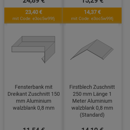
24,89 €
15,29 €
23,40 €
14,37 €
mit Code: e3oc5w99fj
mit Code: e3oc5w99fj
Fensterbank mit
Firstblech Zuschnitt
Dreikant Zuschnitt 150
250 mm Länge 1
mm Aluminium
Meter Aluminium
walzblank 0,8 mm
walzblank 0,8 mm
(Standard)