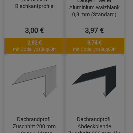
Länge 1 Meter
Blechkantprofile
Aluminium walzblank
0,8 mm (Standard)
3,00 €
3,97 €
2,82 €
3,74 €
mit Code: yos0uq60fr
mit Code: yos0uq60fr
Dachrandprofil
Dachrandprofil
Zuschnitt 200 mm
Abdeckblende