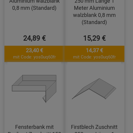
Aluminium walzblank
250 mm Länge 1
0,8 mm (Standard)
Meter Aluminium
walzblank 0,8 mm
(Standard)
24,89 €
15,29 €
23,40 €
14,37 €
mit Code: yos0uq60fr
mit Code: yos0uq60fr
Fensterbank mit
Firstblech Zuschnitt