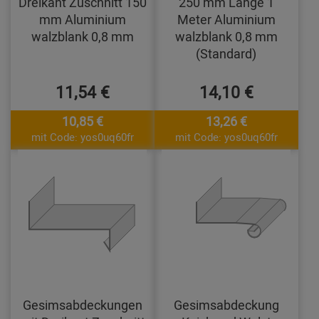
Dreikant Zuschnitt 150
250 mm Länge 1
mm Aluminium
Meter Aluminium
walzblank 0,8 mm
walzblank 0,8 mm
(Standard)
11,54 €
14,10 €
10,85 €
13,26 €
mit Code: yos0uq60fr
mit Code: yos0uq60fr
Gesimsabdeckungen
Gesimsabdeckung