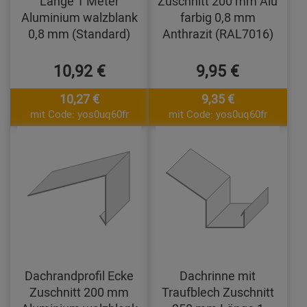
Länge 1 Meter
Zuschnitt 200 mm Alu
Aluminium walzblank
farbig 0,8 mm
0,8 mm (Standard)
Anthrazit (RAL7016)
10,92 €
9,95 €
10,27 €
9,35 €
mit Code: yos0uq60fr
mit Code: yos0uq60fr
Dachrandprofil Ecke
Dachrinne mit
Zuschnitt 200 mm
Traufblech Zuschnitt