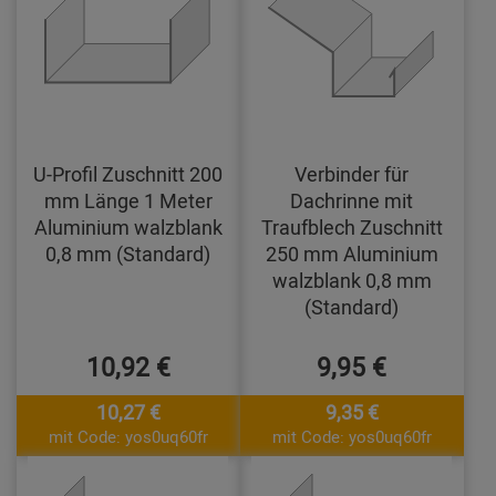
U-Profil Zuschnitt 200
Verbinder für
mm Länge 1 Meter
Dachrinne mit
Aluminium walzblank
Traufblech Zuschnitt
0,8 mm (Standard)
250 mm Aluminium
walzblank 0,8 mm
(Standard)
10,92 €
9,95 €
10,27 €
9,35 €
mit Code: yos0uq60fr
mit Code: yos0uq60fr