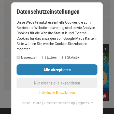
Vertrag widerrufen
Datenschutzeinstellungen
Diese Website nutzt essentielle Cookies die zum
Materialkunde
Betrieb der Website notwendig sind sowie Analyse-
Cookies für die Website-Statistik und Externe
Fachbegriffe
Cookies für das anzeigen von Google Maps Karten.
Bitte wählen Sie, welche Cookies Sie zulassen
noch
00:
47:
57
h
möchten.
Jobs
Essenziell
Extern
Statistik
Montage und Installationshilfen
Größentabelle
individuelle Einstellungen
yos0uq60fr
|
|
Cookie-Details
Datenschutzerklärung
Impressum