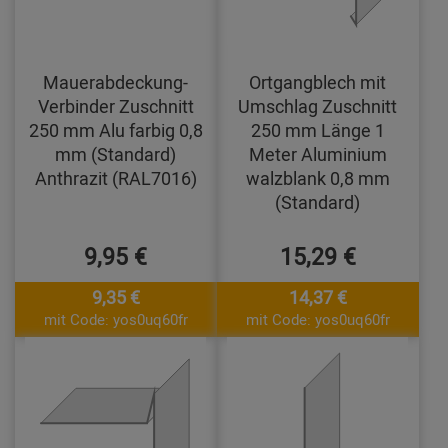
Mauerabdeckung-
Ortgangblech mit
Verbinder Zuschnitt
Umschlag Zuschnitt
250 mm Alu farbig 0,8
250 mm Länge 1
mm (Standard)
Meter Aluminium
Anthrazit (RAL7016)
walzblank 0,8 mm
(Standard)
9,95 €
15,29 €
9,35 €
14,37 €
mit Code: yos0uq60fr
mit Code: yos0uq60fr