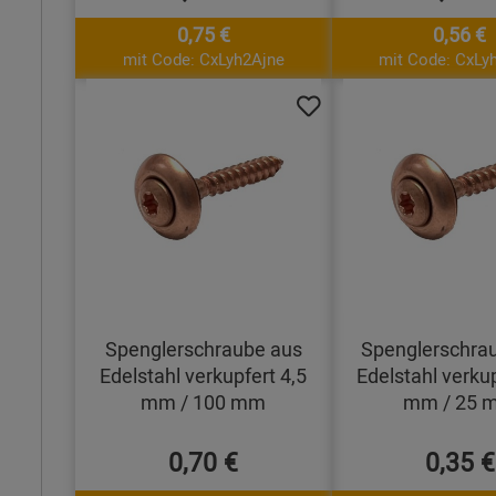
0,75 €
0,56 €
mit Code: CxLyh2Ajne
mit Code: CxLy
Spenglerschraube aus
Spenglerschra
Edelstahl verkupfert 4,5
Edelstahl verkup
mm / 100 mm
mm / 25 
0,70 €
0,35 €