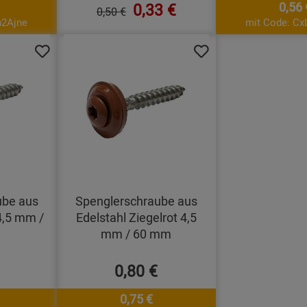
0,33 €
0,56 
0,50 €
h2Ajne
mit Code: Cx
ube aus
Spenglerschraube aus
4,5 mm /
Edelstahl Ziegelrot 4,5
mm / 60 mm
0,80 €
0,75 €