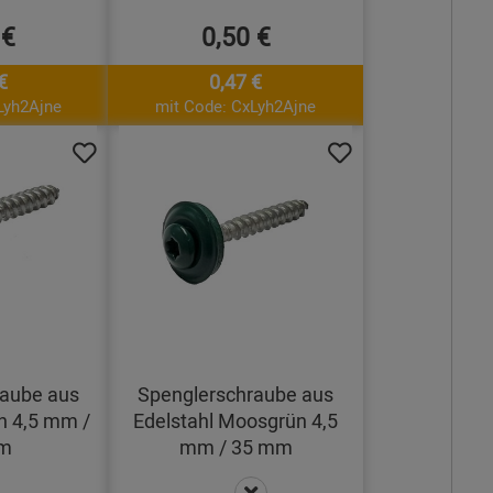
 €
0,50 €
€
0,47 €
Lyh2Ajne
mit Code: CxLyh2Ajne
raube aus
Spenglerschraube aus
n 4,5 mm /
Edelstahl Moosgrün 4,5
m
mm / 35 mm