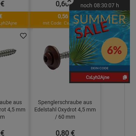
 €
0,60 €
noch
08:
30:
06
h
€
0,56 €
Lyh2Ajne
mit Code: CxLyh2Ajne
CxLyh2Ajne
raube aus
Spenglerschraube aus
rot 4,5 mm
Edelstahl Oxydrot 4,5 mm
mm
/ 60 mm
 €
0,80 €