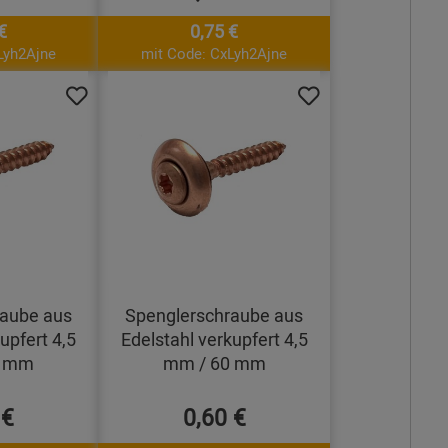
€
0,75 €
Lyh2Ajne
mit Code: CxLyh2Ajne
raube aus
Spenglerschraube aus
upfert 4,5
Edelstahl verkupfert 4,5
5 mm
mm / 60 mm
 €
0,60 €