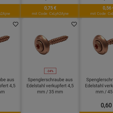
0,75 €
0,56 
h2Ajne
mit Code: CxLyh2Ajne
mit Code: Cx
-34%
ube aus
Spenglerschraube aus
Spenglersch
fert 4,5
Edelstahl verkupfert 4,5
Edelstahl verk
mm
mm / 35 mm
mm / 4
0,60