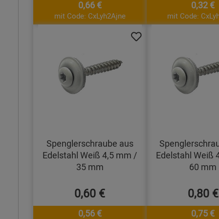
0,66 €
0,32 €
mit Code: CxLyh2Ajne
mit Code: CxLy
Spenglerschraube aus
Spenglerschra
Edelstahl Weiß 4,5 mm /
Edelstahl Weiß 
35 mm
60 mm
0,60 €
0,80 €
0,56 €
0,75 €