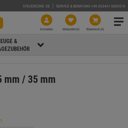
STEUERZONE: DE
SERVICE & BERATUNG +49 (0)3431 6060510
Anmelden
Merkzettel (
0
)
Warenkorb (0)
EUGE &
GEZUBEHÖR
,5 mm / 35 mm
n