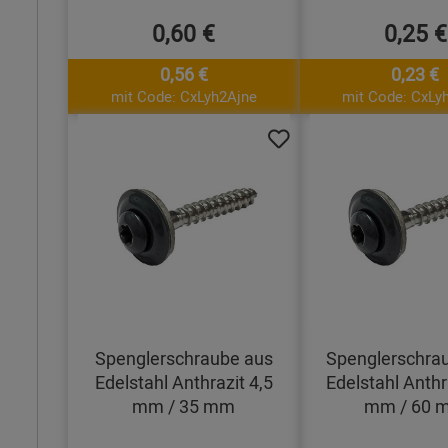
0,60 €
0,25 €
0,56 €
0,23 €
mit Code: CxLyh2Ajne
mit Code: CxLy
Spenglerschraube aus
Spenglerschra
Edelstahl Anthrazit 4,5
Edelstahl Anthr
mm / 35 mm
mm / 60 