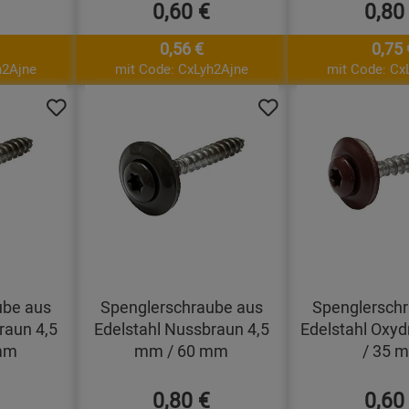
0,60 €
0,80
0,56 €
0,75 
h2Ajne
mit Code: CxLyh2Ajne
mit Code: Cx
ube aus
Spenglerschraube aus
Spenglersch
raun 4,5
Edelstahl Nussbraun 4,5
Edelstahl Oxyd
mm
mm / 60 mm
/ 35 
0,80 €
0,60