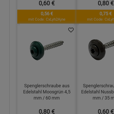
0,60 €
0,80 €
0,56 €
0,75 €
mit Code: CxLyh2Ajne
mit Code: CxLy
Spenglerschraube aus
Spenglerschra
Edelstahl Moosgrün 4,5
Edelstahl Nussb
mm / 60 mm
mm / 35 
0,80 €
0,60 €