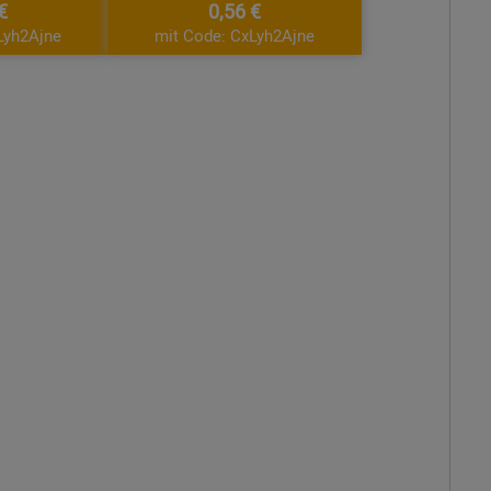
€
0,56 €
Lyh2Ajne
mit Code: CxLyh2Ajne