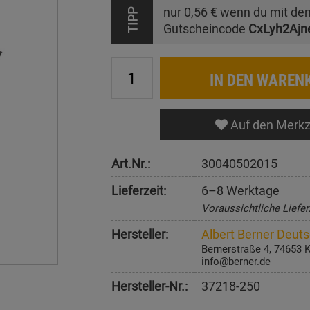
nur
0,56 €
wenn du mit de
TIPP
Gutscheincode
CxLyh2Ajn
IN DEN WAREN
Auf den Merkz
Art.Nr.:
30040502015
Lieferzeit:
6–8 Werktage
Voraussichtliche Liefer
Hersteller:
Albert Berner Deu
Bernerstraße 4, 74653 
info@berner.de
Hersteller-Nr.:
37218-250