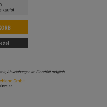
m
e
kaufst
KORB
ettel
zeit, Abweichungen im Einzelfall möglich.
tschland GmbH
Künzelsau