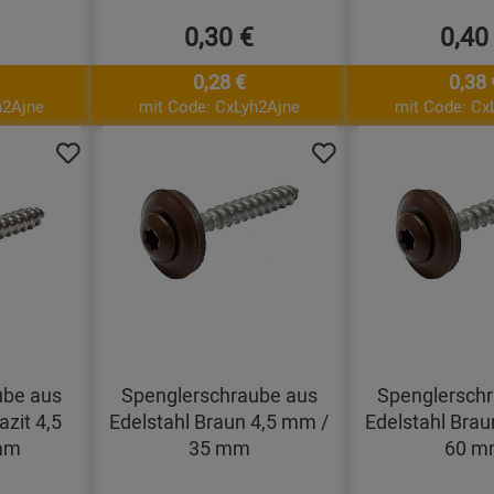
0,30 €
0,40
0,28 €
0,38 
h2Ajne
mit Code: CxLyh2Ajne
mit Code: Cx
ube aus
Spenglerschraube aus
Spenglersch
azit 4,5
Edelstahl Braun 4,5 mm /
Edelstahl Brau
mm
35 mm
60 m