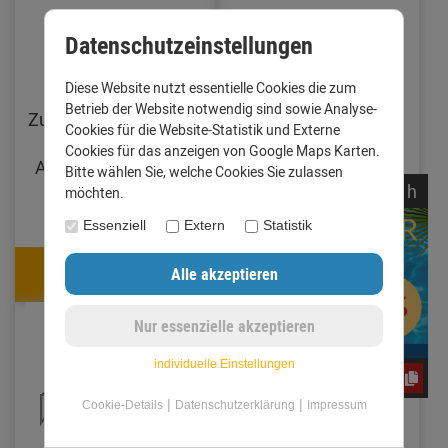
Datenschutzeinstellungen
Mauerabdeckung-
Mauerabdeckung
Diese Website nutzt essentielle Cookies die zum
Dach-Verbinder
Ecke Zuschnitt 250
Betrieb der Website notwendig sind sowie Analyse-
Zuschnitt 250 mm Alu
mm Aluminium
Cookies für die Website-Statistik und Externe
farbig 0,8 mm
walzblank 0,8 mm
Cookies für das anzeigen von Google Maps Karten.
Anthrazit (RAL7016)
(Standard)
Bitte wählen Sie, welche Cookies Sie zulassen
noch
05:
59:
26
h
möchten.
9,95 €
39,90 €
Essenziell
Extern
Statistik
9,35 €
37,51 €
mit Code: e3oc5w99fj
mit Code: e3oc5w99fj
individuelle Einstellungen
e3oc5w99fj
|
|
Cookie-Details
Datenschutzerklärung
Impressum