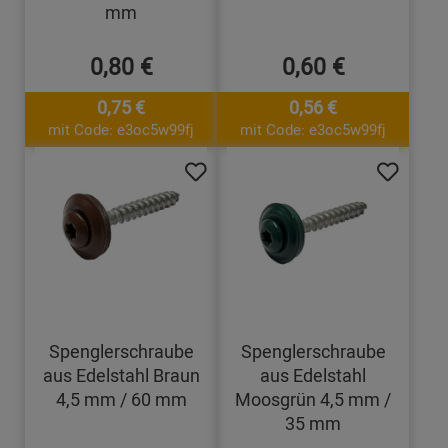
mm
0,80 €
0,60 €
0,75 €
0,56 €
mit Code: e3oc5w99fj
mit Code: e3oc5w99fj
Spenglerschraube
Spenglerschraube
aus Edelstahl Braun
aus Edelstahl
4,5 mm / 60 mm
Moosgrün 4,5 mm /
35 mm