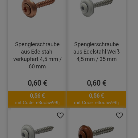
Spenglerschraube
Spenglerschraube
aus Edelstahl
aus Edelstahl Weiß
verkupfert 4,5 mm /
4,5 mm / 35 mm
60 mm
0,60 €
0,60 €
0,56 €
0,56 €
mit Code: e3oc5w99fj
mit Code: e3oc5w99fj