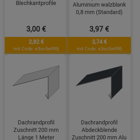
Blechkantprofile
Aluminium walzblank
0,8 mm (Standard)
3,00 €
3,97 €
2,82 €
3,74 €
mit Code: e3oc5w99fj
mit Code: e3oc5w99fj
Dachrandprofil
Dachrandprofil
Zuschnitt 200 mm
Abdeckblende
Länge 1 Meter
Zuschnitt 200 mm Alu