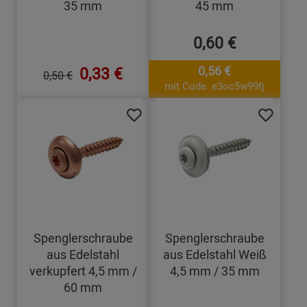
35 mm
45 mm
0,60 €
0,33 €
0,56 €
0,50 €
mit Code: e3oc5w99fj
Spenglerschraube
Spenglerschraube
aus Edelstahl
aus Edelstahl Weiß
verkupfert 4,5 mm /
4,5 mm / 35 mm
60 mm