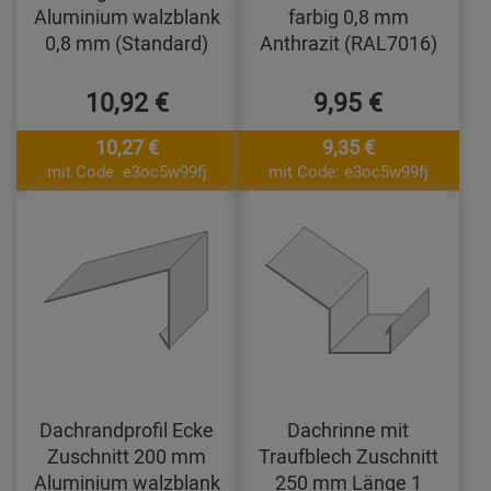
Aluminium walzblank
farbig 0,8 mm
0,8 mm (Standard)
Anthrazit (RAL7016)
10,92 €
9,95 €
10,27 €
9,35 €
mit Code: e3oc5w99fj
mit Code: e3oc5w99fj
Dachrandprofil Ecke
Dachrinne mit
Zuschnitt 200 mm
Traufblech Zuschnitt
Aluminium walzblank
250 mm Länge 1