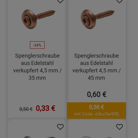
-34%
Spenglerschraube
Spenglerschraube
aus Edelstahl
aus Edelstahl
verkupfert 4,5 mm /
verkupfert 4,5 mm /
35 mm
45 mm
0,60 €
0,33 €
0,56 €
0,50 €
mit Code: e3oc5w99fj