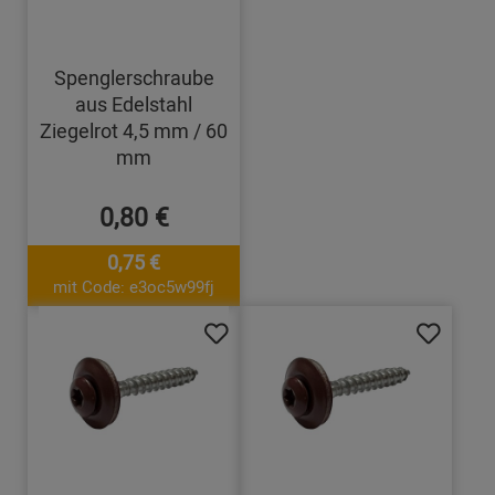
Spenglerschraube
aus Edelstahl
Ziegelrot 4,5 mm / 60
mm
0,80 €
0,75 €
mit Code: e3oc5w99fj