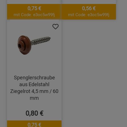
0,75 €
0,56 €
mit Code: e3oc5w99fj
mit Code: e3oc5w99fj
Spenglerschraube
aus Edelstahl
Ziegelrot 4,5 mm / 60
mm
0,80 €
0,75 €