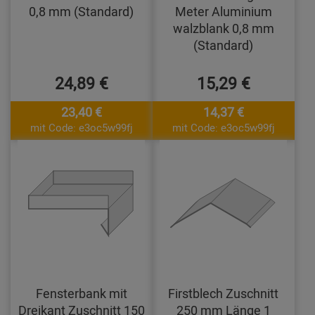
0,8 mm (Standard)
Meter Aluminium
walzblank 0,8 mm
(Standard)
24,89 €
15,29 €
23,40 €
14,37 €
mit Code: e3oc5w99fj
mit Code: e3oc5w99fj
Fensterbank mit
Firstblech Zuschnitt
Dreikant Zuschnitt 150
250 mm Länge 1