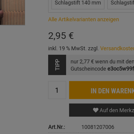
Schlagstift 140 mm
Schlagsti
Alle Artikelvarianten anzeigen
2,95 €
inkl. 19 % MwSt. zzgl.
Versandkoste
nur
2,77 €
wenn du mit de
TIPP
Gutscheincode
e3oc5w99f
IN DEN WAREN
Auf den Merkz
Art.Nr.:
10081207006