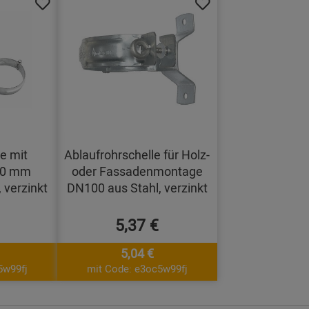
le mit
Ablaufrohrschelle für Holz-
200 mm
oder Fassadenmontage
 verzinkt
DN100 aus Stahl, verzinkt
5,37 €
5,04 €
5w99fj
mit Code: e3oc5w99fj