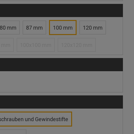
80 mm
87 mm
100 mm
120 mm
0 mm
100x100 mm
120x120 mm
schrauben und Gewindestifte