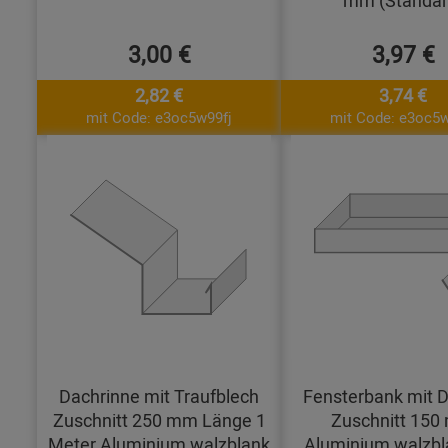
mm (Standar
3,00 €
3,97 €
2,82 €
3,74 €
mit Code: e3oc5w99fj
mit Code: e3oc5w
Dachrinne mit Traufblech
Fensterbank mit D
Zuschnitt 250 mm Länge 1
Zuschnitt 15
Meter Aluminium walzblank
Aluminium walzbl