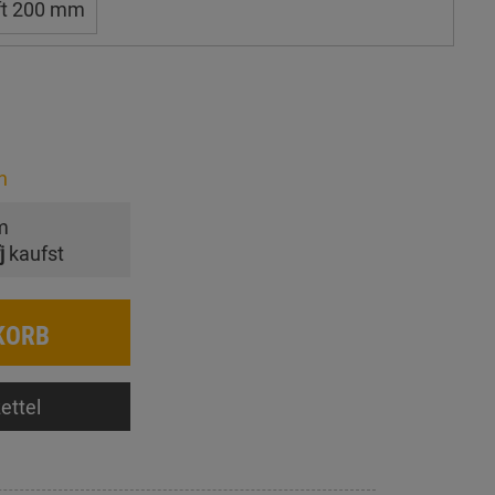
ft 200 mm
n
m
j
kaufst
KORB
ettel