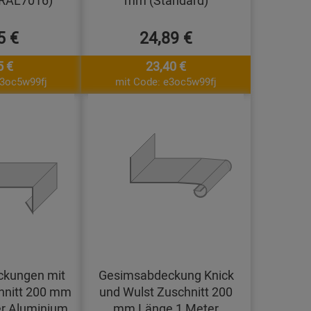
(RAL7016)
mm (Standard)
5 €
24,89 €
5 €
23,40 €
e3oc5w99fj
mit Code: e3oc5w99fj
kungen mit
Gesimsabdeckung Knick
hnitt 200 mm
und Wulst Zuschnitt 200
r Aluminium
mm Länge 1 Meter