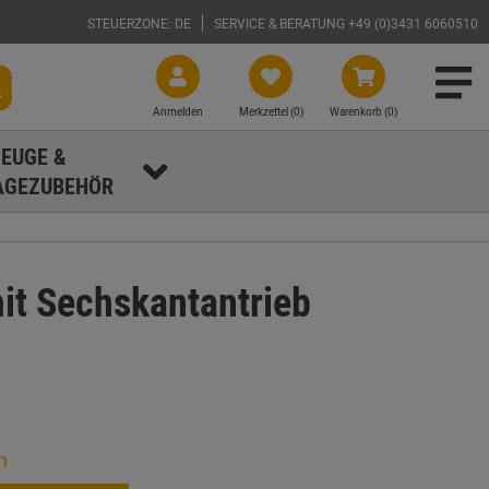
STEUERZONE: DE
SERVICE & BERATUNG +49 (0)3431 6060510
Anmelden
Merkzettel (
0
)
Warenkorb (0)
EUGE &
GEZUBEHÖR
it Sechskantantrieb
n