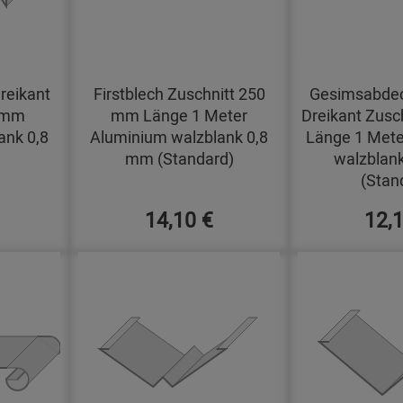
reikant
Firstblech Zuschnitt 250
Gesimsabdec
0 mm
mm Länge 1 Meter
Dreikant Zusc
ank 0,8
Aluminium walzblank 0,8
Länge 1 Mete
mm (Standard)
walzblan
(Stan
14,10 €
12,