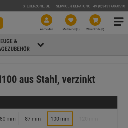
STEUERZONE: DE
SERVICE & BERATUNG +49 (0)3431 6060510
Anmelden
Merkzettel (
0
)
Warenkorb (0)
EUGE &
GEZUBEHÖR
100 aus Stahl, verzinkt
80 mm
87 mm
100 mm
120 mm