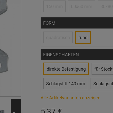
150 mm
60x60 mm
80x8
FORM
quadratisch
rund
EIGENSCHAFTEN
direkte Befestigung
für Stoc
Schlagstift 140 mm
Schlagsti
Alle Artikelvarianten anzeigen
5,37 €