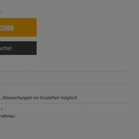
n
KORB
ettel
t, Abweichungen im Einzelfall möglich.
H
rafenau