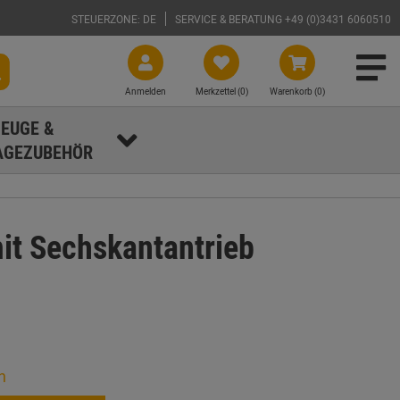
STEUERZONE: DE
SERVICE & BERATUNG +49 (0)3431 6060510
Anmelden
Merkzettel (
0
)
Warenkorb (0)
EUGE &
GEZUBEHÖR
it Sechskantantrieb
n