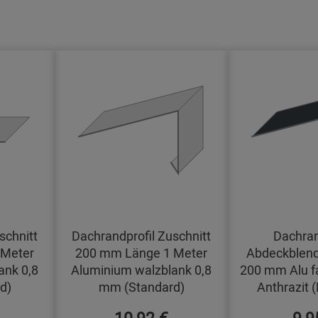
schnitt
Dachrandprofil Zuschnitt
Dachran
 Meter
200 mm Länge 1 Meter
Abdeckblend
ank 0,8
Aluminium walzblank 0,8
200 mm Alu f
d)
mm (Standard)
Anthrazit 
10,92 €
9,9