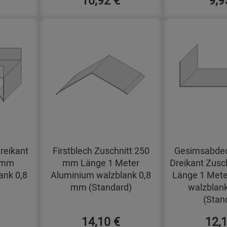
reikant
Firstblech Zuschnitt 250
Gesimsabdec
0 mm
mm Länge 1 Meter
Dreikant Zusc
ank 0,8
Aluminium walzblank 0,8
Länge 1 Mete
mm (Standard)
walzblan
(Stan
14,10 €
12,