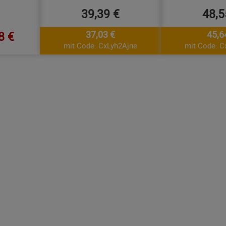
39,39 €
48,5
8 €
37,03 €
45,6
mit Code: CxLyh2Ajne
mit Code: C