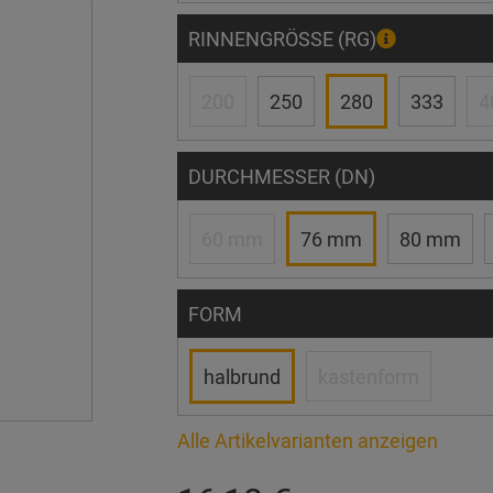
RINNENGRÖSSE (RG)
200
250
280
333
4
DURCHMESSER (DN)
60 mm
76 mm
80 mm
FORM
halbrund
kastenform
Alle Artikelvarianten anzeigen