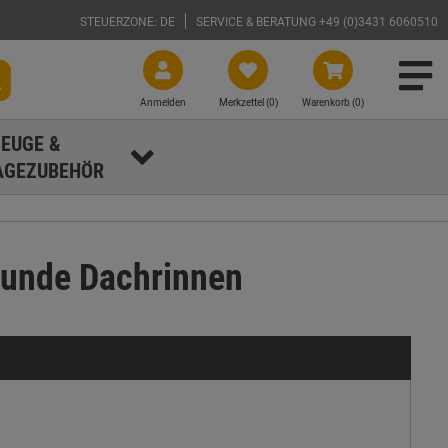
STEUERZONE: DE
SERVICE & BERATUNG +49 (0)3431 6060510
Anmelden
Merkzettel (
0
)
Warenkorb (0)
EUGE &
GEZUBEHÖR
runde Dachrinnen