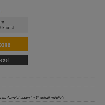
n
em
e
kaufst
KORB
ettel
zeit, Abweichungen im Einzelfall möglich.