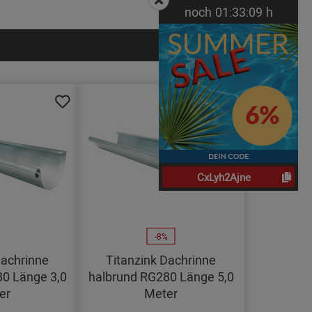
noch
01:
33:
08
h
CxLyh2Ajne
-8%
Dachrinne
Titanzink Dachrinne
0 Länge 3,0
halbrund RG280 Länge 5,0
er
Meter