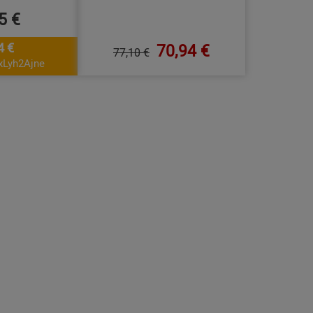
5 €
4 €
70,94 €
77,10 €
xLyh2Ajne