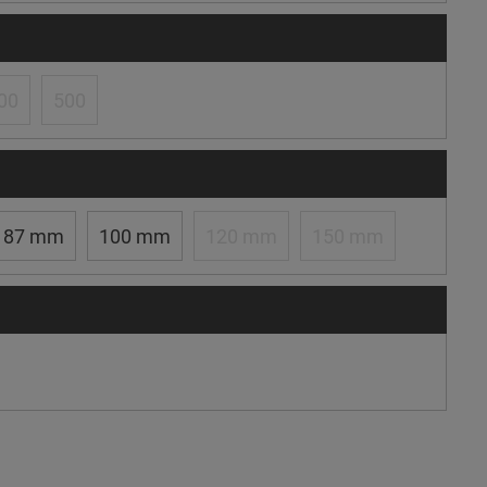
00
500
87 mm
100 mm
120 mm
150 mm