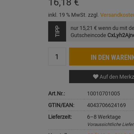
16,18 €
inkl. 19 % MwSt. zzgl.
Versandkoste
nur
15,21 €
wenn du mit d
TIPP
Gutscheincode
CxLyh2Ajn
IN DEN WAREN
Auf den Merkz
Art.Nr.:
10010701005
GTIN/EAN:
4043706624169
Lieferzeit:
6–8 Werktage
Voraussichtliche Liefer