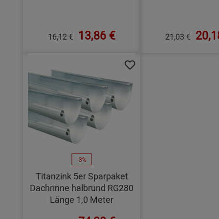
13,86 €
20,1
16,12 €
21,03 €
-3%
Titanzink 5er Sparpaket
Dachrinne halbrund RG280
Länge 1,0 Meter