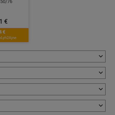
250/76
1 €
4 €
xLyh2Ajne