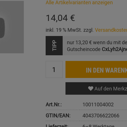
Alle Artikelvarianten anzeigen
14,04 €
inkl. 19 % MwSt. zzgl.
Versandkoste
nur
13,20 €
wenn du mit d
TIPP
Gutscheincode
CxLyh2Ajn
IN DEN WAREN
Auf den Merkz
Art.Nr.:
10011004002
GTIN/EAN:
4043706622066
Lieferzeit:
6–8 Werktage