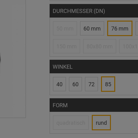
DURCHMESSER (DN)
50 mm
60 mm
76 mm
150 mm
80x80 mm
100x
WINKEL
40
60
72
85
FORM
quadratisch
rund