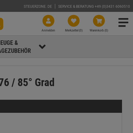
STEUERZONE: DE
SERVICE & BERATUNG +49 (0)3431 6060510
Anmelden
Merkzettel (
0
)
Warenkorb (0)
EUGE &
GEZUBEHÖR
76 / 85° Grad