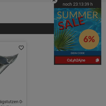
noch
23:
13:
38
h
CxLyh2Ajne
ägstutzen 0-