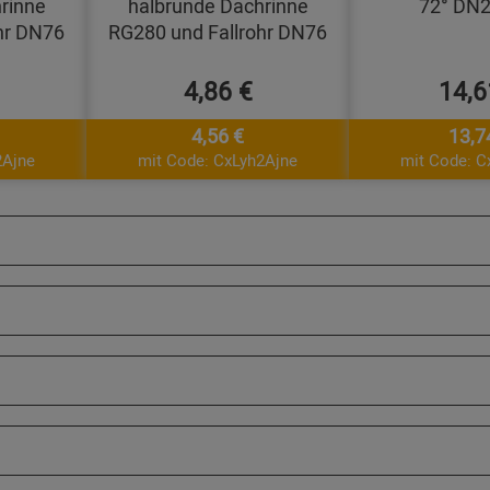
rinne
halbrunde Dachrinne
72° DN
hr DN76
RG280 und Fallrohr DN76
4,86 €
14,6
4,56 €
13,7
2Ajne
mit Code: CxLyh2Ajne
mit Code: C