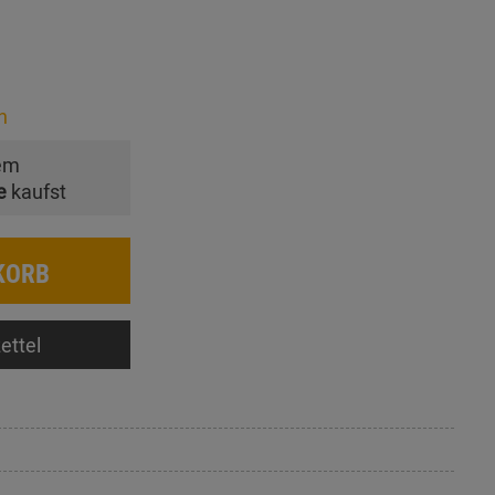
n
em
e
kaufst
KORB
ettel