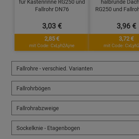
für Kastenrinne RG250 und
halbrunde Dach
Fallrohr DN76
RG250 und Fallro
3,03 €
3,96 €
2,85 €
3,72 €
mit Code: CxLyh2Ajne
mit Code: CxLyh
Fallrohre - verschied. Varianten
Fallrohrbögen
Fallrohrabzweige
Sockelknie - Etagenbogen