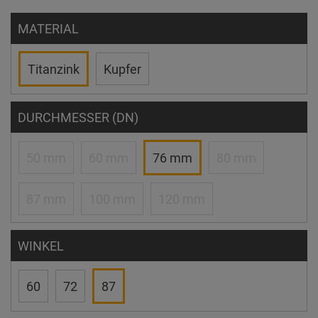
MATERIAL
Titanzink
Kupfer
DURCHMESSER (DN)
50 mm
60 mm
76 mm
80 mm
87 mm
100 mm
120 mm
WINKEL
60
72
87