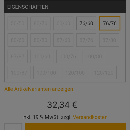
EIGENSCHAFTEN
50/50
80/76
60/60
76/60
76/76
80/60
80/80
87/60
87/76
87/80
87/87
100/60
100/76
100/80
100/87
100/100
120/100
120/120
Alle Artikelvarianten anzeigen
32,34 €
inkl. 19 % MwSt. zzgl.
Versandkosten