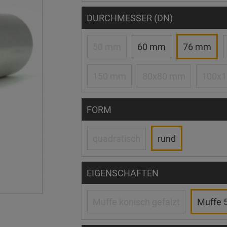
DURCHMESSER (DN)
50 mm
60 mm
76 mm
150 mm
80x80 mm
100x
FORM
quadratisch
rund
EIGENSCHAFTEN
Muffe konisch gefalzt
Muffe 