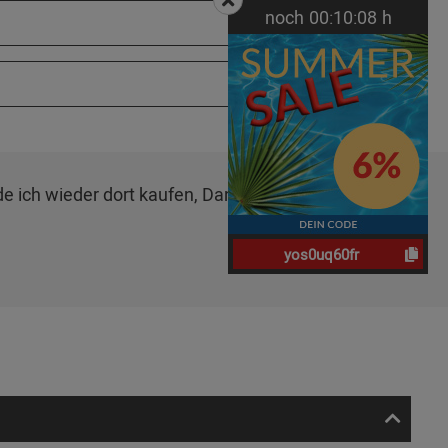
noch
00:
10:
07
h
de ich wieder dort kaufen, Danke!",
Michael B. am
yos0uq60fr