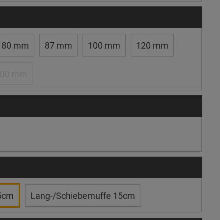
80 mm
87 mm
100 mm
120 mm
100 mm
5cm
Lang-/Schiebemuffe 15cm