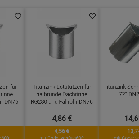
zen für
Titanzink Lötstutzen für
Titanzink Schr
rinne
halbrunde Dachrinne
72° DN
hr DN76
RG280 und Fallrohr DN76
4,86 €
14,6
4,56 €
13,7
q60fr
mit Code: yos0uq60fr
mit Code: y