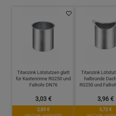
Titanzink Lötstutzen glatt
Titanzink Lötstut
für Kastenrinne RG250 und
halbrunde Dach
Fallrohr DN76
RG250 und Fallro
3,03 €
3,96 €
2,85 €
3,72 €
mit Code: yos0uq60fr
mit Code: yos0u