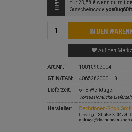
nur
20,58 €
wenn du mit d
TIPP
Gutscheincode
yos0uq60f
IN DEN WAREN
Auf den Merkz
Art.Nr.:
10010903004
GTIN/EAN:
4065282000113
Lieferzeit:
6–8 Werktage
Voraussichtliche Lieferzei
Hersteller:
Dachrinnen-Shop Gm
Leisniger Straße 3, 04720 
anfrage@dachrinnen-shop.