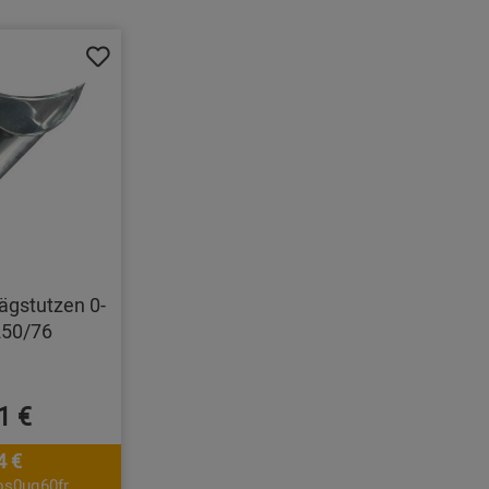
ägstutzen 0-
250/76
1 €
4 €
os0uq60fr