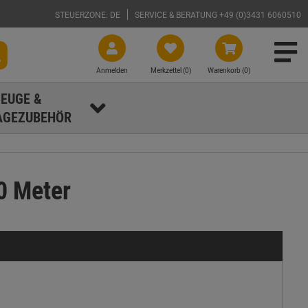
STEUERZONE: DE
SERVICE & BERATUNG +49 (0)3431 6060510
Anmelden
Merkzettel (
0
)
Warenkorb (0)
EUGE &
GEZUBEHÖR
0 Meter