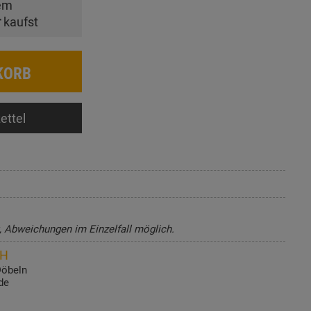
em
r
kaufst
KORB
ettel
t, Abweichungen im Einzelfall möglich.
bH
Döbeln
de