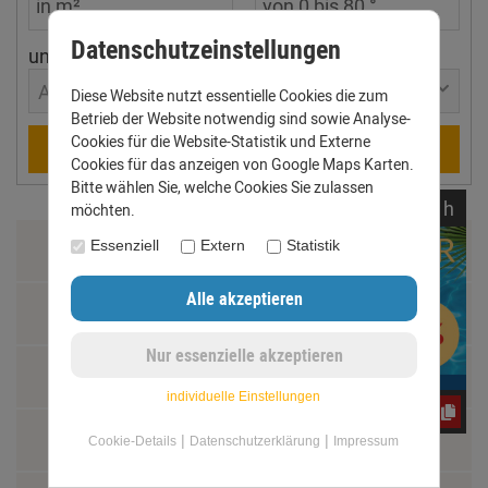
Datenschutzeinstellungen
ungefährer Ort
Aachen
Diese Website nutzt essentielle Cookies die zum
Betrieb der Website notwendig sind sowie Analyse-
Cookies für die Website-Statistik und Externe
Berechnen
Cookies für das anzeigen von Google Maps Karten.
Bitte wählen Sie, welche Cookies Sie zulassen
noch
12:
12:
16
h
möchten.
Essenziell
Extern
Statistik
Zahlung & Versand
Datenschutz
AGB
individuelle Einstellungen
CxLyh2Ajne
Impressum
|
|
Cookie-Details
Datenschutzerklärung
Impressum