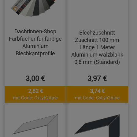
Dachrinnen-Shop
Blechzuschnitt
Farbfächer für farbige
Zuschnitt 100 mm
Aluminium
Länge 1 Meter
Blechkantprofile
Aluminium walzblank
0,8 mm (Standard)
3,00 €
3,97 €
2,82 €
3,74 €
mit Code: CxLyh2Ajne
mit Code: CxLyh2Ajne