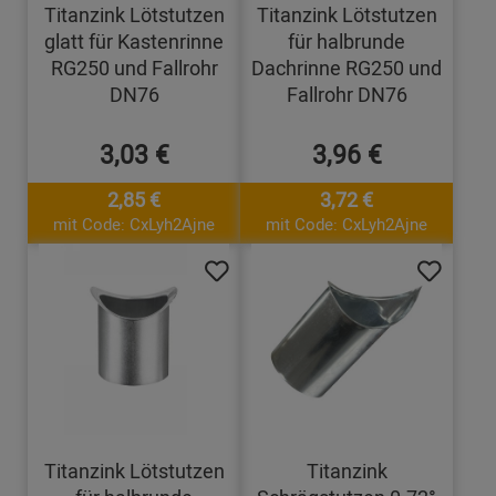
Titanzink Lötstutzen
Titanzink Lötstutzen
glatt für Kastenrinne
für halbrunde
RG250 und Fallrohr
Dachrinne RG250 und
DN76
Fallrohr DN76
3,03 €
3,96 €
2,85 €
3,72 €
mit Code: CxLyh2Ajne
mit Code: CxLyh2Ajne
Titanzink Lötstutzen
Titanzink