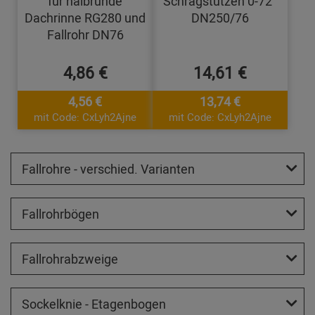
für halbrunde
Schrägstutzen 0-72°
Dachrinne RG280 und
DN250/76
Fallrohr DN76
4,86 €
14,61 €
4,56 €
13,74 €
mit Code: CxLyh2Ajne
mit Code: CxLyh2Ajne
Fallrohre - verschied. Varianten
Fallrohrbögen
Fallrohrabzweige
Sockelknie - Etagenbogen