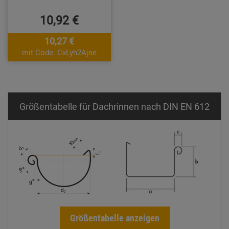
10,92 €
10,27 €
mit Code: CxLyh2Ajne
Größentabelle für Dachrinnen nach DIN EN 612
Größentabelle anzeigen