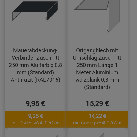
Mauerabdeckung-
Ortgangblech mit
Verbinder Zuschnitt
Umschlag Zuschnitt
250 mm Alu farbig 0,8
250 mm Länge 1
mm (Standard)
Meter Aluminium
Anthrazit (RAL7016)
walzblank 0,8 mm
(Standard)
9,95 €
15,29 €
9,25 €
14,22 €
mit Code: jwY4FC7G2m
mit Code: jwY4FC7G2m