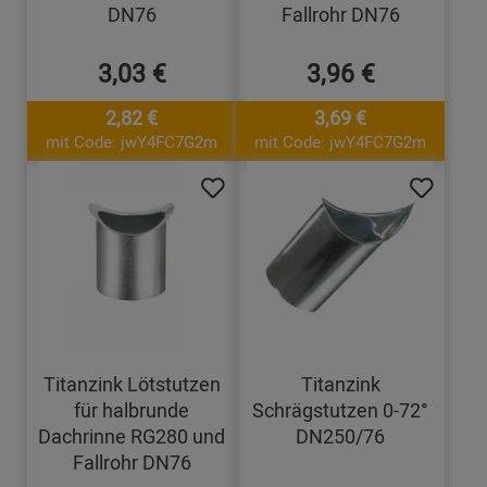
DN76
Fallrohr DN76
3,03 €
3,96 €
2,82 €
3,69 €
mit Code: jwY4FC7G2m
mit Code: jwY4FC7G2m
Titanzink Lötstutzen
Titanzink
für halbrunde
Schrägstutzen 0-72°
Dachrinne RG280 und
DN250/76
Fallrohr DN76