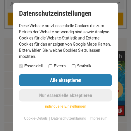
Aachen
Datenschutzeinstellungen
Berechnen
Diese Website nutzt essentielle Cookies die zum
Betrieb der Website notwendig sind sowie Analyse-
Cookies für die Website-Statistik und Externe
Cookies für das anzeigen von Google Maps Karten.
Zahlung & Versand
Bitte wählen Sie, welche Cookies Sie zulassen
noch
05:
10:
36
h
möchten.
Datenschutz
Essenziell
Extern
Statistik
AGB
Impressum
individuelle Einstellungen
jwY4FC7G2m
Kontakt
|
|
Cookie-Details
Datenschutzerklärung
Impressum