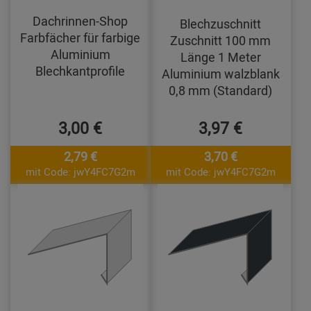
Dachrinnen-Shop
Blechzuschnitt
Farbfächer für farbige
Zuschnitt 100 mm
Aluminium
Länge 1 Meter
Blechkantprofile
Aluminium walzblank
0,8 mm (Standard)
3,00 €
3,97 €
2,79 €
3,70 €
mit Code: jwY4FC7G2m
mit Code: jwY4FC7G2m