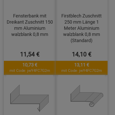
Fensterbank mit
Firstblech Zuschnitt
Dreikant Zuschnitt 150
250 mm Länge 1
mm Aluminium
Meter Aluminium
walzblank 0,8 mm
walzblank 0,8 mm
(Standard)
11,54 €
14,10 €
10,73 €
13,11 €
mit Code: jwY4FC7G2m
mit Code: jwY4FC7G2m