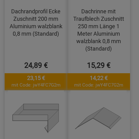
Dachrandprofil Ecke
Dachrinne mit
Zuschnitt 200 mm
Traufblech Zuschnitt
Aluminium walzblank
250 mm Länge 1
0,8 mm (Standard)
Meter Aluminium
walzblank 0,8 mm
(Standard)
24,89 €
15,29 €
23,15 €
14,22 €
mit Code: jwY4FC7G2m
mit Code: jwY4FC7G2m