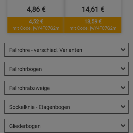
4,86 €
14,61 €
4,52 €
13,59 €
mit Code: jwY4FC7G2m
mit Code: jwY4FC7G2m
Fallrohre - verschied. Varianten
Fallrohrbögen
Fallrohrabzweige
Sockelknie - Etagenbogen
Gliederbogen