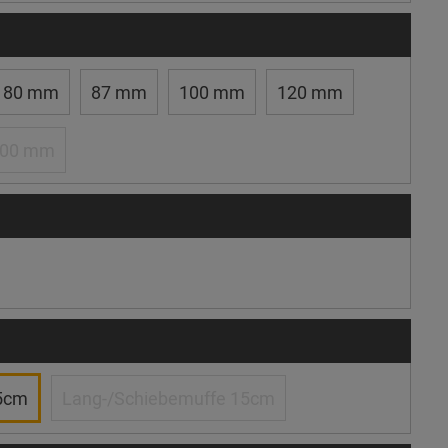
80 mm
87 mm
100 mm
120 mm
100 mm
5cm
Lang-/Schiebemuffe 15cm