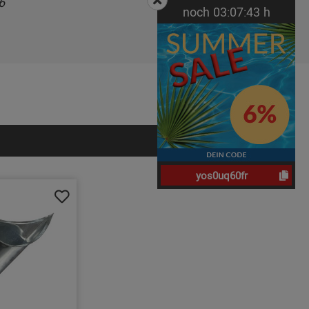
6
noch
03:
07:
42
h
yos0uq60fr