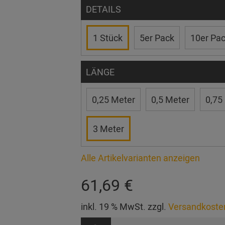
DETAILS
1 Stück
5er Pack
10er Pa
LÄNGE
0,25 Meter
0,5 Meter
0,75
3 Meter
Alle Artikelvarianten anzeigen
61,69 €
inkl. 19 % MwSt. zzgl.
Versandkoste