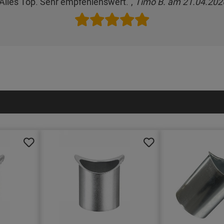
"Alles Top. Sehr empfehlenswert.",
Timo B. am 21.04.202