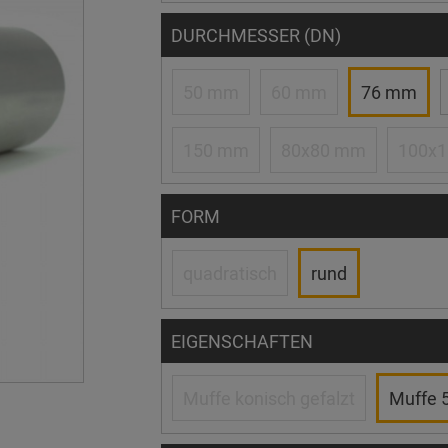
DURCHMESSER (DN)
50 mm
60 mm
76 mm
150 mm
80x80 mm
100x
FORM
quadratisch
rund
EIGENSCHAFTEN
Muffe konisch gefalzt
Muffe 