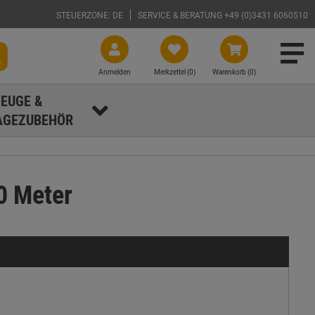
STEUERZONE: DE
SERVICE & BERATUNG +49 (0)3431 6060510
Anmelden
Merkzettel (
0
)
Warenkorb (0)
EUGE &
GEZUBEHÖR
0 Meter