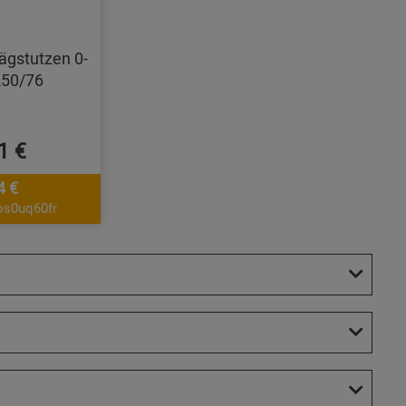
ägstutzen 0-
250/76
1 €
4 €
os0uq60fr