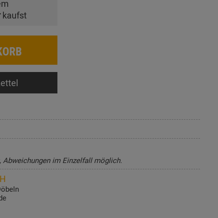
em
r
kaufst
KORB
ettel
t, Abweichungen im Einzelfall möglich.
bH
Döbeln
de