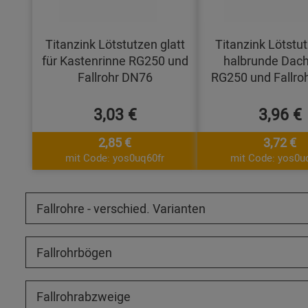
Titanzink Lötstutzen glatt
Titanzink Lötstut
für Kastenrinne RG250 und
halbrunde Dach
Fallrohr DN76
RG250 und Fallro
3,03 €
3,96 €
2,85 €
3,72 €
mit Code: yos0uq60fr
mit Code: yos0u
Fallrohre - verschied. Varianten
Fallrohrbögen
Fallrohrabzweige