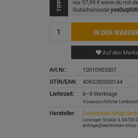
nur
57,99 €
wenn du mit d
TIPP
Gutscheincode
yos0uq60f
IN DEN WAREN
Auf den Merkz
Art.Nr.:
10010903007
GTIN/EAN:
4065282000144
Lieferzeit:
6–8 Werktage
Voraussichtliche Lieferzei
Hersteller:
Dachrinnen-Shop Gm
Leisniger Straße 3, 04720 
anfrage@dachrinnen-shop.