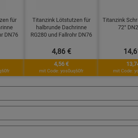
zen für
Titanzink Lötstutzen für
Titanzink Schr
rinne
halbrunde Dachrinne
72° DN
hr DN76
RG280 und Fallrohr DN76
4,86 €
14,6
4,56 €
13,7
q60fr
mit Code: yos0uq60fr
mit Code: y