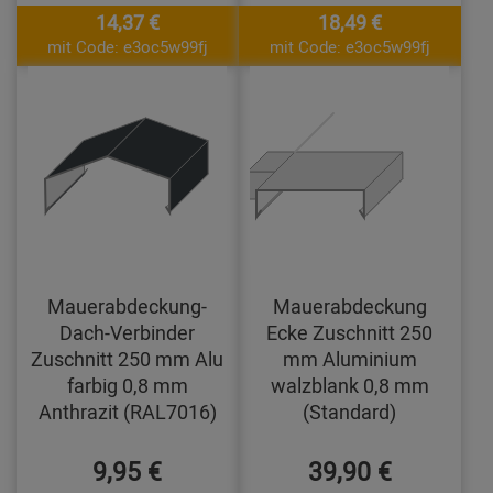
14,37 €
18,49 €
mit Code: e3oc5w99fj
mit Code: e3oc5w99fj
Mauerabdeckung-
Mauerabdeckung
Dach-Verbinder
Ecke Zuschnitt 250
Zuschnitt 250 mm Alu
mm Aluminium
farbig 0,8 mm
walzblank 0,8 mm
Anthrazit (RAL7016)
(Standard)
9,95 €
39,90 €