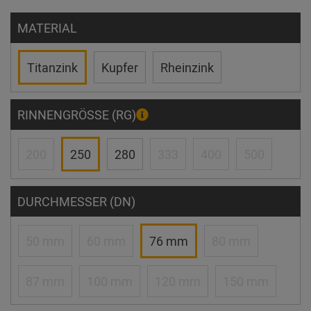
MATERIAL
Titanzink
Kupfer
Rheinzink
RINNENGRÖSSE (RG)
200
250
280
333
400
500
DURCHMESSER (DN)
50 mm
60 mm
76 mm
80 mm
87 mm
100 mm
120 mm
150 mm