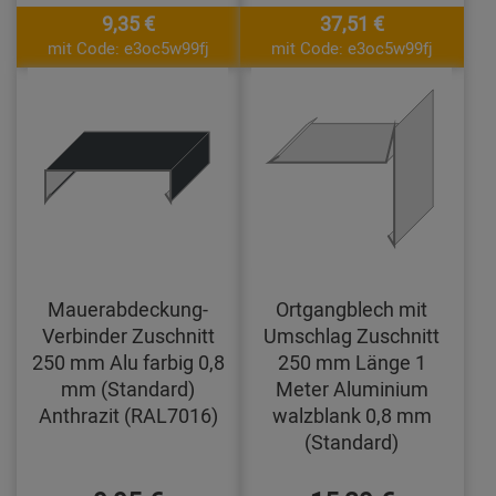
9,35 €
37,51 €
mit Code: e3oc5w99fj
mit Code: e3oc5w99fj
Mauerabdeckung-
Ortgangblech mit
Verbinder Zuschnitt
Umschlag Zuschnitt
250 mm Alu farbig 0,8
250 mm Länge 1
mm (Standard)
Meter Aluminium
Anthrazit (RAL7016)
walzblank 0,8 mm
(Standard)