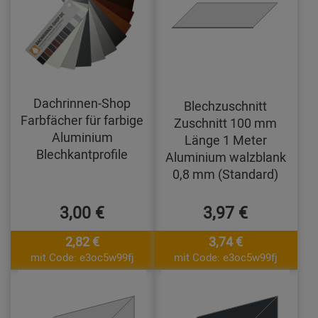
Dachrinnen-Shop
Blechzuschnitt
Farbfächer für farbige
Zuschnitt 100 mm
Aluminium
Länge 1 Meter
Blechkantprofile
Aluminium walzblank
0,8 mm (Standard)
3,00 €
3,97 €
2,82 €
3,74 €
mit Code: e3oc5w99fj
mit Code: e3oc5w99fj