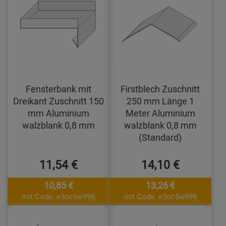
Fensterbank mit
Firstblech Zuschnitt
Dreikant Zuschnitt 150
250 mm Länge 1
mm Aluminium
Meter Aluminium
walzblank 0,8 mm
walzblank 0,8 mm
(Standard)
11,54 €
14,10 €
10,85 €
13,26 €
mit Code: e3oc5w99fj
mit Code: e3oc5w99fj