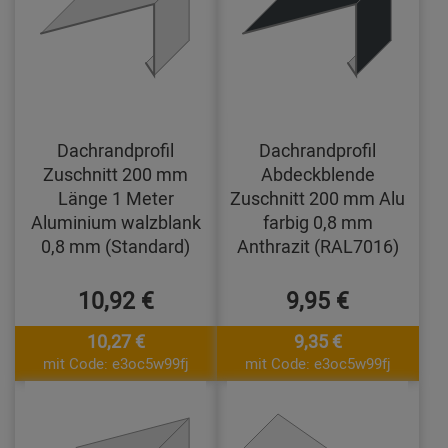
Dachrandprofil
Dachrandprofil
Zuschnitt 200 mm
Abdeckblende
Länge 1 Meter
Zuschnitt 200 mm Alu
Aluminium walzblank
farbig 0,8 mm
0,8 mm (Standard)
Anthrazit (RAL7016)
10,92 €
9,95 €
10,27 €
9,35 €
mit Code: e3oc5w99fj
mit Code: e3oc5w99fj