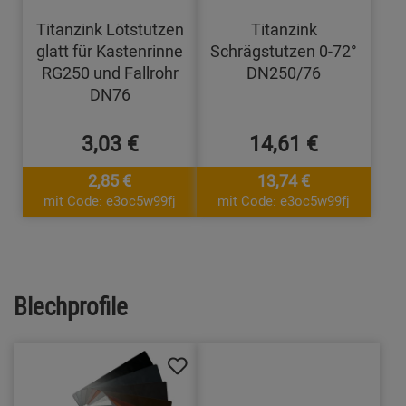
Titanzink Lötstutzen
Titanzink
glatt für Kastenrinne
Schrägstutzen 0-72°
RG250 und Fallrohr
DN250/76
DN76
3,03 €
14,61 €
2,85 €
13,74 €
mit Code: e3oc5w99fj
mit Code: e3oc5w99fj
Blechprofile