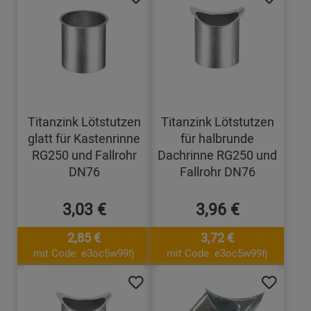
Titanzink Lötstutzen
Titanzink Lötstutzen
glatt für Kastenrinne
für halbrunde
RG250 und Fallrohr
Dachrinne RG250 und
DN76
Fallrohr DN76
3,03 €
3,96 €
2,85 €
3,72 €
mit Code: e3oc5w99fj
mit Code: e3oc5w99fj