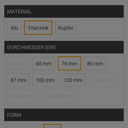
MATERIAL
Alu
Titanzink
Kupfer
DURCHMESSER (DN)
50 mm
60 mm
76 mm
80 mm
87 mm
100 mm
120 mm
150 mm
80x80 mm
100x100 mm
FORM