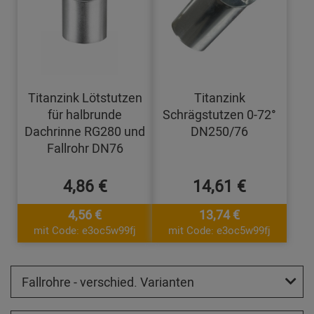
Titanzink Lötstutzen
Titanzink
für halbrunde
Schrägstutzen 0-72°
Dachrinne RG280 und
DN250/76
Fallrohr DN76
4,86 €
14,61 €
4,56 €
13,74 €
mit Code: e3oc5w99fj
mit Code: e3oc5w99fj
Fallrohre - verschied. Varianten