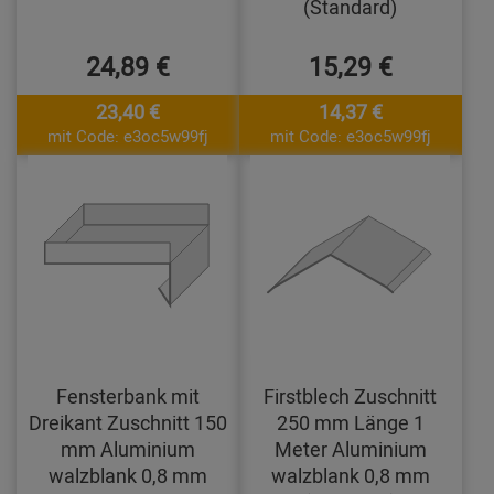
(Standard)
24,89 €
15,29 €
23,40 €
14,37 €
mit Code: e3oc5w99fj
mit Code: e3oc5w99fj
Fensterbank mit
Firstblech Zuschnitt
Dreikant Zuschnitt 150
250 mm Länge 1
mm Aluminium
Meter Aluminium
walzblank 0,8 mm
walzblank 0,8 mm