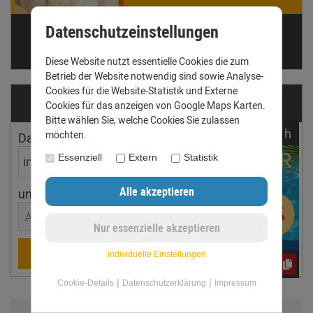
Datenschutzeinstellungen
Telefon: +49 (0) 3431 6060510
anfrage@dachrinnen-shop.de
Diese Website nutzt essentielle Cookies die zum
Betrieb der Website notwendig sind sowie Analyse-
Cookies für die Website-Statistik und Externe
Dachrinnen­ermittler
Cookies für das anzeigen von Google Maps Karten.
Bitte wählen Sie, welche Cookies Sie zulassen
noch
05:
49:
49
h
möchten.
Dachfläche
Dachneigung
Essenziell
Extern
Statistik
ungefährer Ort
Aachen
Berechnen
individuelle Einstellungen
e3oc5w99fj
|
|
Cookie-Details
Datenschutzerklärung
Impressum