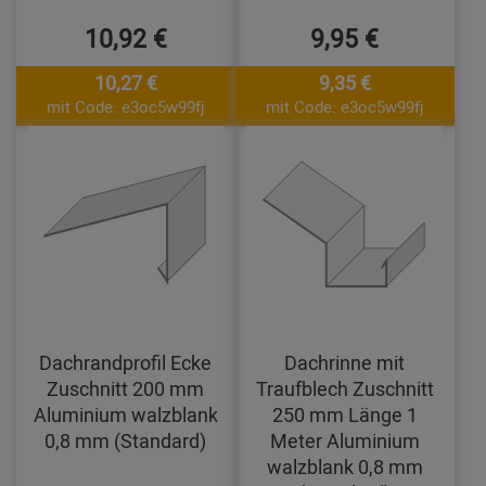
10,92 €
9,95 €
10,27 €
9,35 €
mit Code: e3oc5w99fj
mit Code: e3oc5w99fj
Dachrandprofil Ecke
Dachrinne mit
Zuschnitt 200 mm
Traufblech Zuschnitt
Aluminium walzblank
250 mm Länge 1
0,8 mm (Standard)
Meter Aluminium
walzblank 0,8 mm