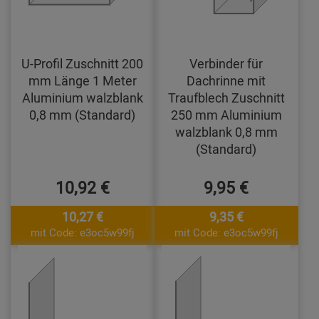
U-Profil Zuschnitt 200
Verbinder für
mm Länge 1 Meter
Dachrinne mit
Aluminium walzblank
Traufblech Zuschnitt
0,8 mm (Standard)
250 mm Aluminium
walzblank 0,8 mm
(Standard)
10,92 €
9,95 €
10,27 €
9,35 €
mit Code: e3oc5w99fj
mit Code: e3oc5w99fj