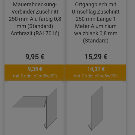
Mauerabdeckung-
Ortgangblech mit
Verbinder Zuschnitt
Umschlag Zuschnitt
250 mm Alu farbig 0,8
250 mm Länge 1
mm (Standard)
Meter Aluminium
Anthrazit (RAL7016)
walzblank 0,8 mm
(Standard)
9,95 €
15,29 €
9,35 €
14,37 €
mit Code: e3oc5w99fj
mit Code: e3oc5w99fj