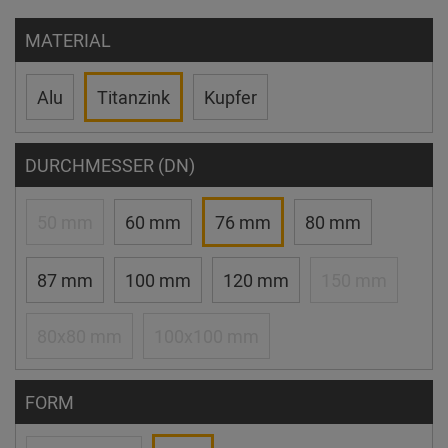
MATERIAL
Alu
Titanzink
Kupfer
DURCHMESSER (DN)
50 mm
60 mm
76 mm
80 mm
87 mm
100 mm
120 mm
150 mm
80x80 mm
100x100 mm
FORM