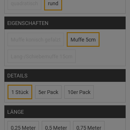
quadratisch
rund
EIGENSCHAFTEN
Muffe konisch gefalzt
Muffe 5cm
Lang-/Schiebemuffe 15cm
DETAILS
1 Stück
5er Pack
10er Pack
LÄNGE
0,25 Meter
0,5 Meter
0,75 Meter