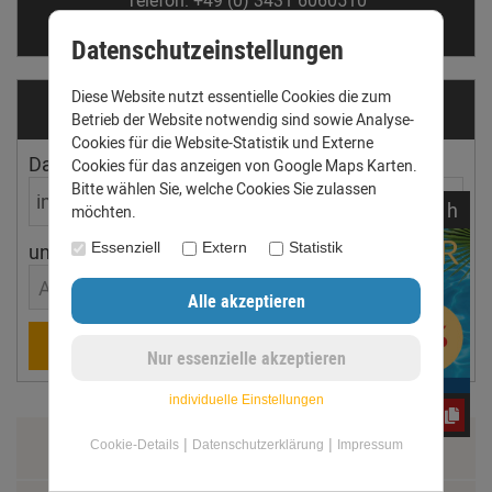
Telefon: +49 (0) 3431 6060510
anfrage@dachrinnen-shop.de
Datenschutzeinstellungen
Diese Website nutzt essentielle Cookies die zum
Dachrinnen­ermittler
Betrieb der Website notwendig sind sowie Analyse-
Cookies für die Website-Statistik und Externe
Dachfläche
Dachneigung
Cookies für das anzeigen von Google Maps Karten.
Bitte wählen Sie, welche Cookies Sie zulassen
noch
01:
40:
36
h
möchten.
Essenziell
Extern
Statistik
ungefährer Ort
Aachen
Berechnen
individuelle Einstellungen
CxLyh2Ajne
|
|
Zahlung & Versand
Cookie-Details
Datenschutzerklärung
Impressum