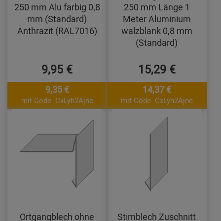
250 mm Alu farbig 0,8
250 mm Länge 1
mm (Standard)
Meter Aluminium
Anthrazit (RAL7016)
walzblank 0,8 mm
(Standard)
9,95 €
15,29 €
9,35 €
14,37 €
mit Code: CxLyh2Ajne
mit Code: CxLyh2Ajne
Ortgangblech ohne
Stirnblech Zuschnitt