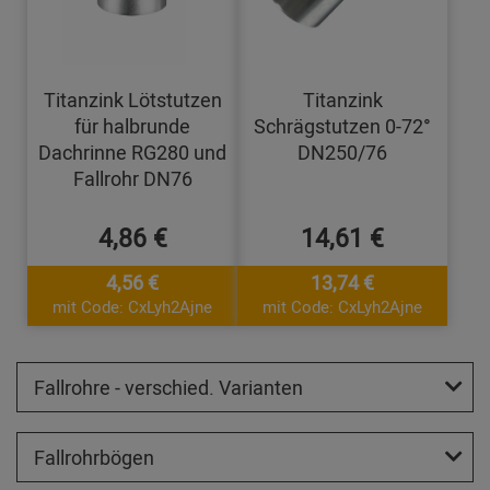
Titanzink Lötstutzen
Titanzink
für halbrunde
Schrägstutzen 0-72°
Dachrinne RG280 und
DN250/76
Fallrohr DN76
4,86 €
14,61 €
4,56 €
13,74 €
mit Code: CxLyh2Ajne
mit Code: CxLyh2Ajne
Fallrohre - verschied. Varianten
Fallrohrbögen