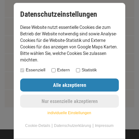
Vertrag widerrufen
Datenschutzeinstellungen
Materialkunde
Diese Website nutzt essentielle Cookies die zum
Betrieb der Website notwendig sind sowie Analyse-
Cookies für die Website-Statistik und Externe
Fachbegriffe
Cookies für das anzeigen von Google Maps Karten.
Bitte wählen Sie, welche Cookies Sie zulassen
möchten.
Jobs
Essenziell
Extern
Statistik
Montage und Installationshilfen
Größentabelle
individuelle Einstellungen
|
|
Cookie-Details
Datenschutzerklärung
Impressum