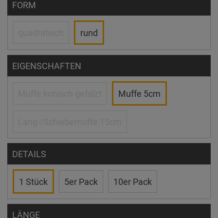
FORM
quadratisch
rund
EIGENSCHAFTEN
Muffe konisch gefalzt
Muffe 5cm
Lang-/Schiebemuffe 15cm
DETAILS
1 Stück
5er Pack
10er Pack
LÄNGE