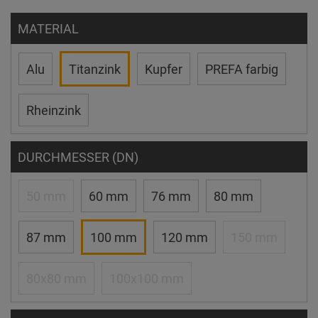
MATERIAL
Alu
Titanzink
Kupfer
PREFA farbig
Rheinzink
DURCHMESSER (DN)
50 mm
60 mm
76 mm
80 mm
87 mm
100 mm
120 mm
150 mm
80x80 mm
100x100 mm