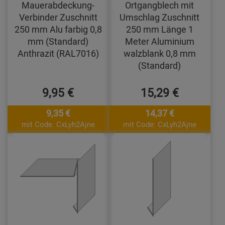
Mauerabdeckung-
Ortgangblech mit
Verbinder Zuschnitt
Umschlag Zuschnitt
250 mm Alu farbig 0,8
250 mm Länge 1
mm (Standard)
Meter Aluminium
Anthrazit (RAL7016)
walzblank 0,8 mm
(Standard)
9,95 €
15,29 €
9,35 €
14,37 €
mit Code: CxLyh2Ajne
mit Code: CxLyh2Ajne