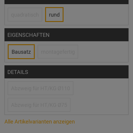
quadratisch
rund
EIGENSCHAFTEN
Bausatz
montagefertig
DETAILS
Abzweig für HT/KG Ø110
Abzweig für HT/KG Ø75
Alle Artikelvarianten anzeigen