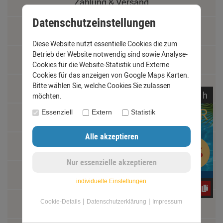
Zahlung & Versand
Datenschutzeinstellungen
Datenschutz
Diese Website nutzt essentielle Cookies die zum
Betrieb der Website notwendig sind sowie Analyse-
AGB
Cookies für die Website-Statistik und Externe
Cookies für das anzeigen von Google Maps Karten.
Bitte wählen Sie, welche Cookies Sie zulassen
Impressum
noch
16:
52:
12
h
möchten.
Essenziell
Extern
Statistik
Kontakt
Widerrufsrecht
Schäden und Reklamationen
individuelle Einstellungen
CxLyh2Ajne
|
|
Cookie-Details
Datenschutzerklärung
Impressum
Vertrag widerrufen