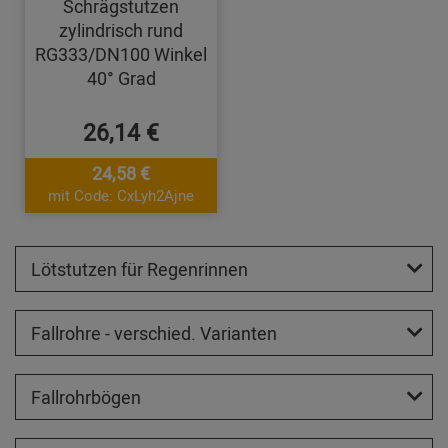
Schrägstutzen
zylindrisch rund
RG333/DN100 Winkel
40° Grad
26,14 €
24,58 €
mit Code: CxLyh2Ajne
Lötstutzen für Regenrinnen
Fallrohre - verschied. Varianten
Fallrohrbögen