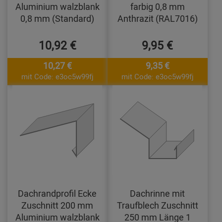
Aluminium walzblank
farbig 0,8 mm
0,8 mm (Standard)
Anthrazit (RAL7016)
10,92 €
9,95 €
10,27 €
9,35 €
mit Code: e3oc5w99fj
mit Code: e3oc5w99fj
Dachrandprofil Ecke
Dachrinne mit
Zuschnitt 200 mm
Traufblech Zuschnitt
Aluminium walzblank
250 mm Länge 1