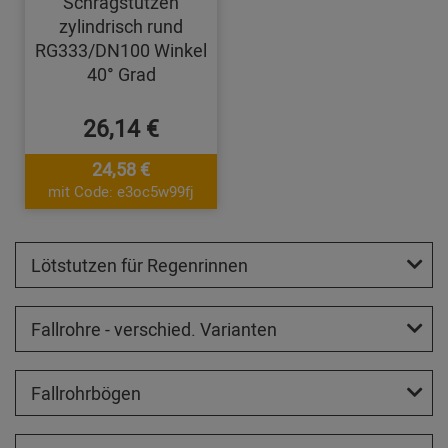
Schrägstutzen
zylindrisch rund
RG333/DN100 Winkel
40° Grad
26,14 €
24,58 €
mit Code: e3oc5w99fj
Lötstutzen für Regenrinnen
Fallrohre - verschied. Varianten
Fallrohrbögen