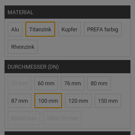
MATERIAL
Alu
Titanzink
Kupfer
PREFA farbig
Rheinzink
DURCHMESSER (DN)
50 mm
60 mm
76 mm
80 mm
87 mm
100 mm
120 mm
150 mm
80x80 mm
100x100 mm