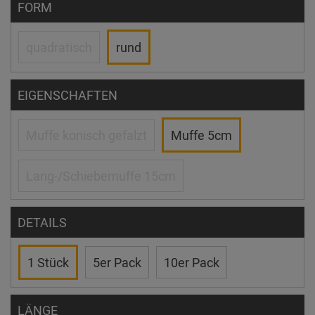
FORM
quadratisch
rund
EIGENSCHAFTEN
Muffe konisch gefalzt
Muffe 5cm
Lang-/Schiebemuffe 15cm
DETAILS
1 Stück
5er Pack
10er Pack
LÄNGE