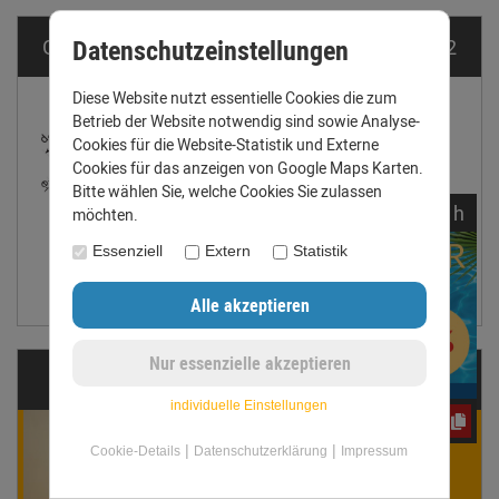
Datenschutzeinstellungen
Größentabelle für Dachrinnen nach DIN EN 612
Diese Website nutzt essentielle Cookies die zum
Betrieb der Website notwendig sind sowie Analyse-
Cookies für die Website-Statistik und Externe
Cookies für das anzeigen von Google Maps Karten.
Bitte wählen Sie, welche Cookies Sie zulassen
noch
08:
17:
52
h
möchten.
Essenziell
Extern
Statistik
Größentabelle anzeigen
Fragen?
individuelle Einstellungen
e3oc5w99fj
Winnie Werner
|
|
Cookie-Details
Datenschutzerklärung
Impressum
ist für Dich da!
Gern beantworten wir Deine