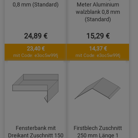
0,8 mm (Standard)
Meter Aluminium
walzblank 0,8 mm
(Standard)
24,89 €
15,29 €
23,40 €
14,37 €
mit Code: e3oc5w99fj
mit Code: e3oc5w99fj
Fensterbank mit
Firstblech Zuschnitt
Dreikant Zuschnitt 150
250 mm Länge 1