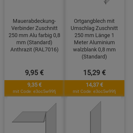
Mauerabdeckung-
Ortgangblech mit
Verbinder Zuschnitt
Umschlag Zuschnitt
250 mm Alu farbig 0,8
250 mm Länge 1
mm (Standard)
Meter Aluminium
Anthrazit (RAL7016)
walzblank 0,8 mm
(Standard)
9,95 €
15,29 €
9,35 €
14,37 €
mit Code: e3oc5w99fj
mit Code: e3oc5w99fj