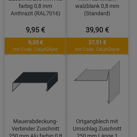
farbig 0,8 mm
walzblank 0,8 mm
Anthrazit (RAL7016)
(Standard)
9,95 €
39,90 €
9,35 €
37,51 €
mit Code: CxLyh2Ajne
mit Code: CxLyh2Ajne
Mauerabdeckung-
Ortgangblech mit
Verbinder Zuschnitt
Umschlag Zuschnitt
250 mm Alu farbig 0,8
250 mm Länge 1