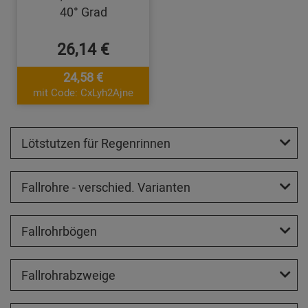
40° Grad
26,14 €
24,58 €
mit Code: CxLyh2Ajne
Lötstutzen für Regenrinnen
Fallrohre - verschied. Varianten
Fallrohrbögen
Fallrohrabzweige