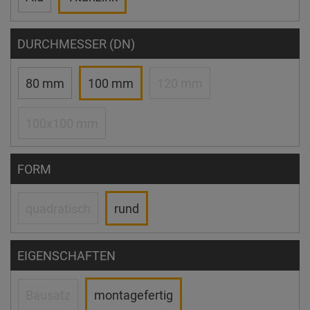
DURCHMESSER (DN)
80 mm
100 mm
120 mm
100x100 mm
FORM
quadratisch
rund
EIGENSCHAFTEN
Bausatz
montagefertig