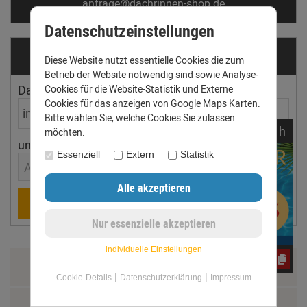
anfrage@dachrinnen-shop.de
Datenschutzeinstellungen
Dachrinnen­ermittler
Diese Website nutzt essentielle Cookies die zum
Betrieb der Website notwendig sind sowie Analyse-
Dachfläche
Dachneigung
Cookies für die Website-Statistik und Externe
Cookies für das anzeigen von Google Maps Karten.
Bitte wählen Sie, welche Cookies Sie zulassen
noch
14:
41:
31
h
möchten.
ungefährer Ort
Essenziell
Extern
Statistik
Aachen
Berechnen
individuelle Einstellungen
CxLyh2Ajne
Zahlung & Versand
|
|
Cookie-Details
Datenschutzerklärung
Impressum