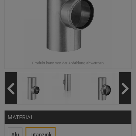
MATERIAL
Alu
Titanzink