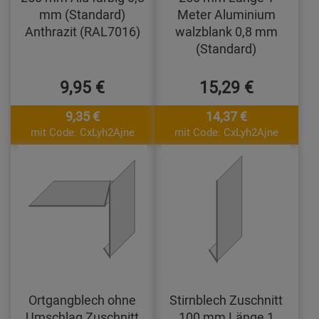
mm (Standard)
Meter Aluminium
Anthrazit (RAL7016)
walzblank 0,8 mm
(Standard)
9,95 €
15,29 €
9,35 €
14,37 €
mit Code: CxLyh2Ajne
mit Code: CxLyh2Ajne
Ortgangblech ohne
Stirnblech Zuschnitt
Umschlag Zuschnitt
100 mm Länge 1