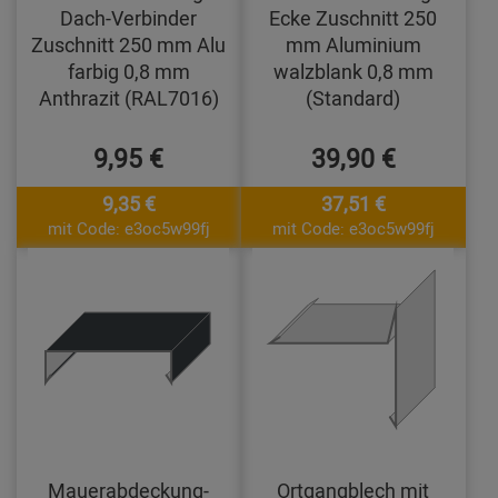
Dach-Verbinder
Ecke Zuschnitt 250
Zuschnitt 250 mm Alu
mm Aluminium
farbig 0,8 mm
walzblank 0,8 mm
Anthrazit (RAL7016)
(Standard)
9,95 €
39,90 €
9,35 €
37,51 €
mit Code: e3oc5w99fj
mit Code: e3oc5w99fj
Mauerabdeckung-
Ortgangblech mit