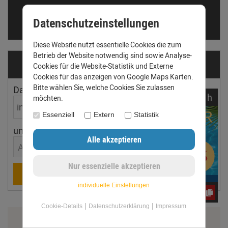
Telefon: +49 (0) 3431 6060510
Datenschutzeinstellungen
anfrage@dachrinnen-shop.de
Diese Website nutzt essentielle Cookies die zum
Betrieb der Website notwendig sind sowie Analyse-
Dachrinnen­ermittler
Cookies für die Website-Statistik und Externe
Cookies für das anzeigen von Google Maps Karten.
Bitte wählen Sie, welche Cookies Sie zulassen
Dachfläche
Dachneigung
noch
09:
23:
00
h
möchten.
Essenziell
Extern
Statistik
ungefährer Ort
Aachen
Berechnen
individuelle Einstellungen
e3oc5w99fj
|
|
Cookie-Details
Datenschutzerklärung
Impressum
Zahlung & Versand