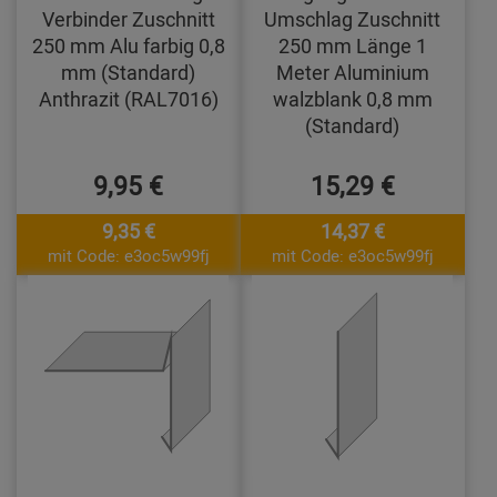
Verbinder Zuschnitt
Umschlag Zuschnitt
250 mm Alu farbig 0,8
250 mm Länge 1
mm (Standard)
Meter Aluminium
Anthrazit (RAL7016)
walzblank 0,8 mm
(Standard)
9,95 €
15,29 €
9,35 €
14,37 €
mit Code: e3oc5w99fj
mit Code: e3oc5w99fj