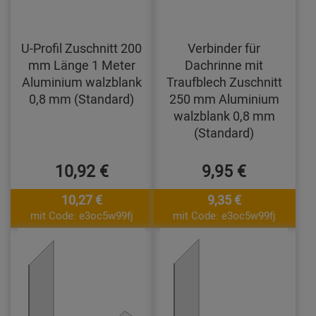
U-Profil Zuschnitt 200
Verbinder für
mm Länge 1 Meter
Dachrinne mit
Aluminium walzblank
Traufblech Zuschnitt
0,8 mm (Standard)
250 mm Aluminium
walzblank 0,8 mm
(Standard)
10,92 €
9,95 €
10,27 €
9,35 €
mit Code: e3oc5w99fj
mit Code: e3oc5w99fj