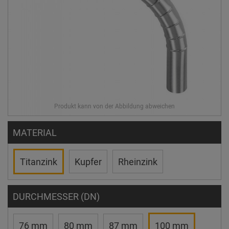
MATERIAL
Titanzink
Kupfer
Rheinzink
DURCHMESSER (DN)
76 mm
80 mm
87 mm
100 mm