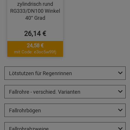
zylindrisch rund
RG333/DN100 Winkel
40° Grad
26,14 €
24,58 €
mit Code: e3oc5w99fj
Lötstutzen für Regenrinnen
Fallrohre - verschied. Varianten
Fallrohrbögen
Fallrohrabzweige