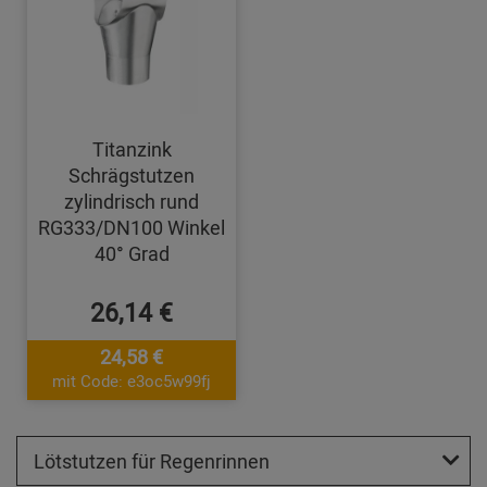
Titanzink
Schrägstutzen
zylindrisch rund
RG333/DN100 Winkel
40° Grad
26,14 €
24,58 €
mit Code: e3oc5w99fj
Lötstutzen für Regenrinnen