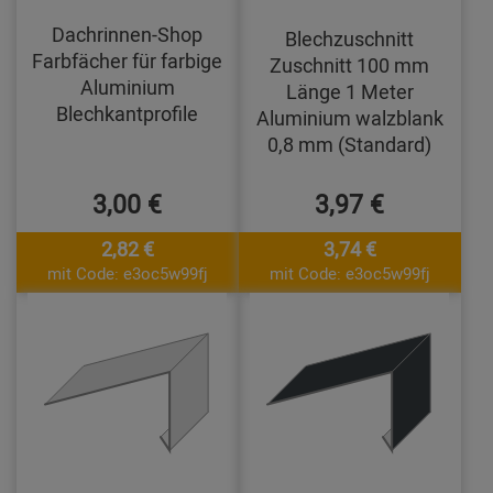
Dachrinnen-Shop
Blechzuschnitt
Farbfächer für farbige
Zuschnitt 100 mm
Aluminium
Länge 1 Meter
Blechkantprofile
Aluminium walzblank
0,8 mm (Standard)
3,00 €
3,97 €
2,82 €
3,74 €
mit Code: e3oc5w99fj
mit Code: e3oc5w99fj