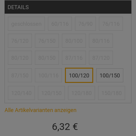
DETAILS
geschlossen
60/116
76/90
76/116
76/120
76/150
80/100
80/116
80/120
80/150
87/116
87/120
87/150
100/116
100/120
100/150
120/140
120/150
120/180
150/180
Alle Artikelvarianten anzeigen
6,32 €