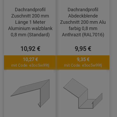
Dachrandprofil
Dachrandprofil
Zuschnitt 200 mm
Abdeckblende
Länge 1 Meter
Zuschnitt 200 mm Alu
Aluminium walzblank
farbig 0,8 mm
0,8 mm (Standard)
Anthrazit (RAL7016)
10,92 €
9,95 €
10,27 €
9,35 €
mit Code: e3oc5w99fj
mit Code: e3oc5w99fj