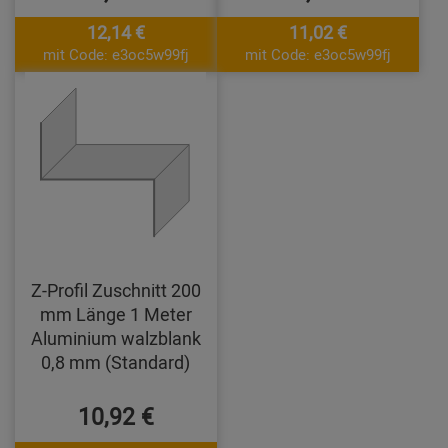
12,14 €
11,02 €
mit Code: e3oc5w99fj
mit Code: e3oc5w99fj
Z-Profil Zuschnitt 200
mm Länge 1 Meter
Aluminium walzblank
0,8 mm (Standard)
10,92 €