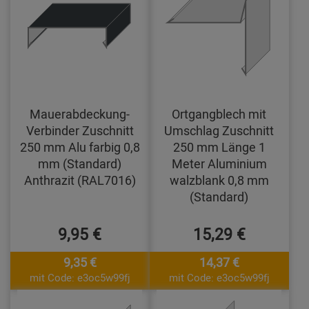
Mauerabdeckung-
Ortgangblech mit
Verbinder Zuschnitt
Umschlag Zuschnitt
250 mm Alu farbig 0,8
250 mm Länge 1
mm (Standard)
Meter Aluminium
Anthrazit (RAL7016)
walzblank 0,8 mm
(Standard)
9,95 €
15,29 €
9,35 €
14,37 €
mit Code: e3oc5w99fj
mit Code: e3oc5w99fj