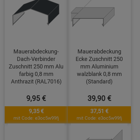
Mauerabdeckung-
Mauerabdeckung
Dach-Verbinder
Ecke Zuschnitt 250
Zuschnitt 250 mm Alu
mm Aluminium
farbig 0,8 mm
walzblank 0,8 mm
Anthrazit (RAL7016)
(Standard)
9,95 €
39,90 €
9,35 €
37,51 €
mit Code: e3oc5w99fj
mit Code: e3oc5w99fj