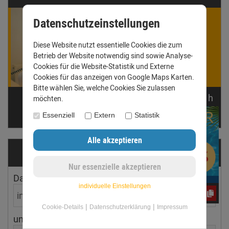
Datenschutzeinstellungen
Winnie Werner
ist für Dich da!
Diese Website nutzt essentielle Cookies die zum
Gern beantworten wir Deine
Betrieb der Website notwendig sind sowie Analyse-
Fragen. Ruf uns an oder
Cookies für die Website-Statistik und Externe
schreib eine E-Mail.
Cookies für das anzeigen von Google Maps Karten.
Bitte wählen Sie, welche Cookies Sie zulassen
noch
20:
51:
16
h
möchten.
Telefon: +49 (0) 3431 6060510
anfrage@dachrinnen-shop.de
Essenziell
Extern
Statistik
Dachrinnen­ermittler
Dachfläche
Dachneigung
individuelle Einstellungen
e3oc5w99fj
|
|
Cookie-Details
Datenschutzerklärung
Impressum
ungefährer Ort