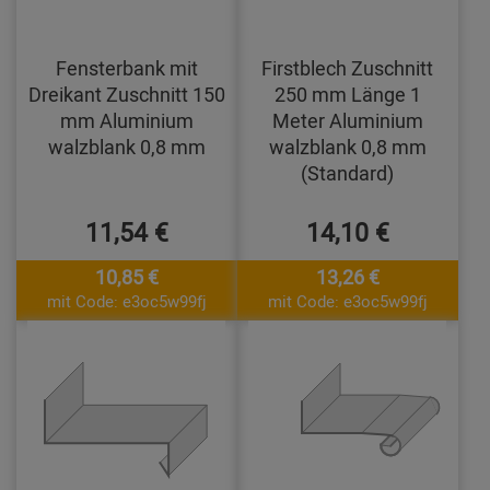
Fensterbank mit
Firstblech Zuschnitt
Dreikant Zuschnitt 150
250 mm Länge 1
mm Aluminium
Meter Aluminium
walzblank 0,8 mm
walzblank 0,8 mm
(Standard)
11,54 €
14,10 €
10,85 €
13,26 €
mit Code: e3oc5w99fj
mit Code: e3oc5w99fj