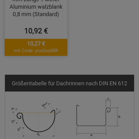
Aluminium walzblank
0,8 mm (Standard)
10,92 €
10,27 €
mit Code: yos0uq60fr
Größentabelle für Dachrinnen nach DIN EN 612