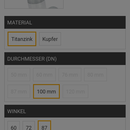
MATERIAL
Titanzink
Kupfer
DURCHMESSER (DN)
50 mm
60 mm
76 mm
80 mm
87 mm
100 mm
120 mm
WINKEL
60
72
87