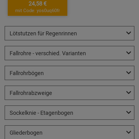
24,58 €
mit Code: yos0uq60fr
Lötstutzen für Regenrinnen
Fallrohre - verschied. Varianten
Fallrohrbögen
Fallrohrabzweige
Sockelknie - Etagenbogen
Gliederbogen