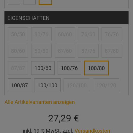
EIGENSCHAFTEN
50/50
80/76
60/60
76/60
76/76
80/60
80/80
87/60
87/76
87/80
87/87
100/60
100/76
100/80
100/87
100/100
120/100
120/120
Alle Artikelvarianten anzeigen
27,29 €
inkl. 19 % MwSt. zzgl.
Versandkosten