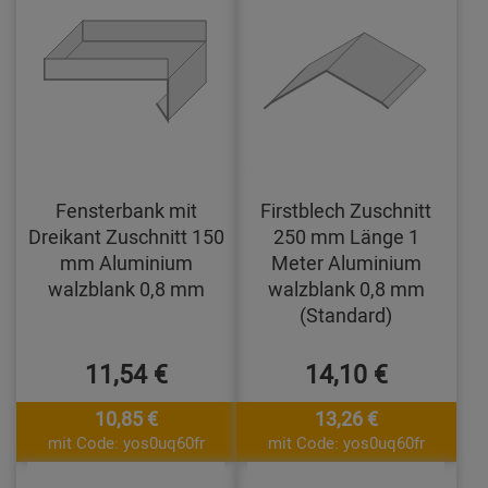
Fensterbank mit
Firstblech Zuschnitt
Dreikant Zuschnitt 150
250 mm Länge 1
mm Aluminium
Meter Aluminium
walzblank 0,8 mm
walzblank 0,8 mm
(Standard)
11,54 €
14,10 €
10,85 €
13,26 €
mit Code: yos0uq60fr
mit Code: yos0uq60fr