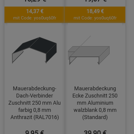
14,37 €
18,49 €
mit Code: yos0uq60fr
mit Code: yos0uq60fr
Mauerabdeckung-
Mauerabdeckung
Dach-Verbinder
Ecke Zuschnitt 250
Zuschnitt 250 mm Alu
mm Aluminium
farbig 0,8 mm
walzblank 0,8 mm
Anthrazit (RAL7016)
(Standard)
9,95 €
39,90 €