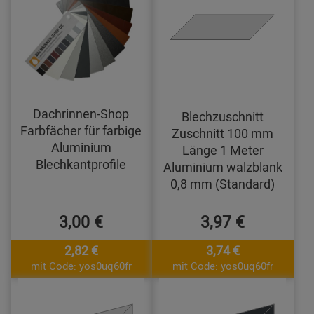
Dachrinnen-Shop
Blechzuschnitt
Farbfächer für farbige
Zuschnitt 100 mm
Aluminium
Länge 1 Meter
Blechkantprofile
Aluminium walzblank
0,8 mm (Standard)
3,00 €
3,97 €
2,82 €
3,74 €
mit Code: yos0uq60fr
mit Code: yos0uq60fr