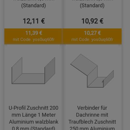
(Standard)
(Standard)
12,11 €
10,92 €
11,39 €
10,27 €
mit Code: yos0uq60fr
mit Code: yos0uq60fr
U-Profil Zuschnitt 200
Verbinder für
mm Länge 1 Meter
Dachrinne mit
Aluminium walzblank
Traufblech Zuschnitt
0,8 mm (Standard)
250 mm Aluminium