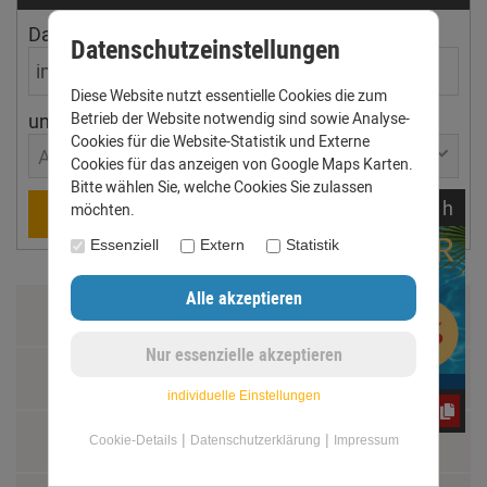
Dachfläche
Dachneigung
Datenschutzeinstellungen
Diese Website nutzt essentielle Cookies die zum
Betrieb der Website notwendig sind sowie Analyse-
ungefährer Ort
Cookies für die Website-Statistik und Externe
Aachen
Cookies für das anzeigen von Google Maps Karten.
Bitte wählen Sie, welche Cookies Sie zulassen
noch
03:
15:
57
h
möchten.
Berechnen
Essenziell
Extern
Statistik
Zahlung & Versand
Datenschutz
individuelle Einstellungen
yos0uq60fr
AGB
|
|
Cookie-Details
Datenschutzerklärung
Impressum