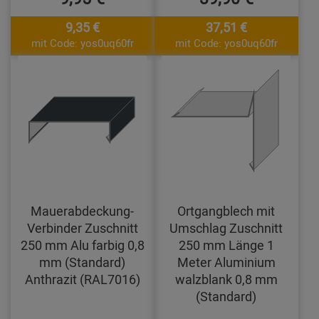
9,35 €
37,51 €
mit Code: yos0uq60fr
mit Code: yos0uq60fr
Mauerabdeckung-
Ortgangblech mit
Verbinder Zuschnitt
Umschlag Zuschnitt
250 mm Alu farbig 0,8
250 mm Länge 1
mm (Standard)
Meter Aluminium
Anthrazit (RAL7016)
walzblank 0,8 mm
(Standard)