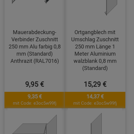
Mauerabdeckung-
Ortgangblech mit
Verbinder Zuschnitt
Umschlag Zuschnitt
250 mm Alu farbig 0,8
250 mm Länge 1
mm (Standard)
Meter Aluminium
Anthrazit (RAL7016)
walzblank 0,8 mm
(Standard)
9,95 €
15,29 €
9,35 €
14,37 €
mit Code: e3oc5w99fj
mit Code: e3oc5w99fj