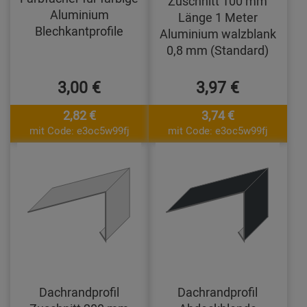
Zuschnitt 100 mm
Aluminium
Länge 1 Meter
Blechkantprofile
Aluminium walzblank
0,8 mm (Standard)
3,00 €
3,97 €
2,82 €
3,74 €
mit Code: e3oc5w99fj
mit Code: e3oc5w99fj
Dachrandprofil
Dachrandprofil