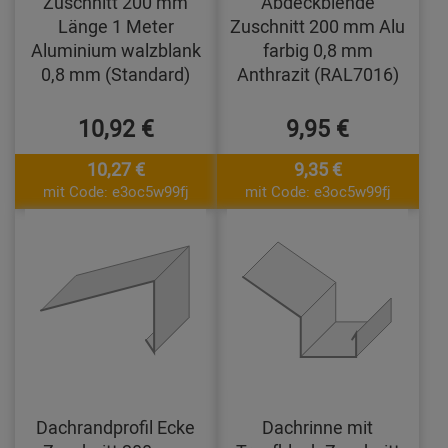
Zuschnitt 200 mm
Abdeckblende
Länge 1 Meter
Zuschnitt 200 mm Alu
Aluminium walzblank
farbig 0,8 mm
0,8 mm (Standard)
Anthrazit (RAL7016)
10,92 €
9,95 €
10,27 €
9,35 €
mit Code: e3oc5w99fj
mit Code: e3oc5w99fj
Dachrandprofil Ecke
Dachrinne mit