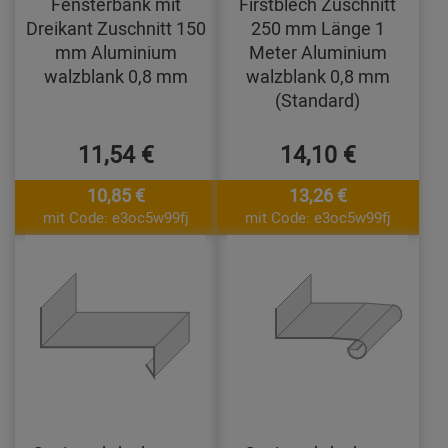
Fensterbank mit
Firstblech Zuschnitt
Dreikant Zuschnitt 150
250 mm Länge 1
mm Aluminium
Meter Aluminium
walzblank 0,8 mm
walzblank 0,8 mm
(Standard)
11,54 €
14,10 €
10,85 €
13,26 €
mit Code: e3oc5w99fj
mit Code: e3oc5w99fj