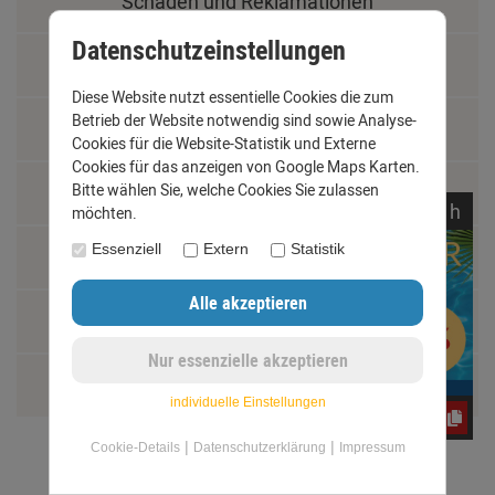
Schäden und Reklamationen
Datenschutzeinstellungen
Vertrag widerrufen
Diese Website nutzt essentielle Cookies die zum
Betrieb der Website notwendig sind sowie Analyse-
Materialkunde
Cookies für die Website-Statistik und Externe
Cookies für das anzeigen von Google Maps Karten.
Bitte wählen Sie, welche Cookies Sie zulassen
Fachbegriffe
noch
09:
07:
00
h
möchten.
Essenziell
Extern
Statistik
Jobs
Montage und Installationshilfen
Größentabelle
individuelle Einstellungen
e3oc5w99fj
|
|
Cookie-Details
Datenschutzerklärung
Impressum