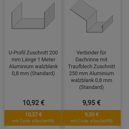
U-Profil Zuschnitt 200
Verbinder für
mm Länge 1 Meter
Dachrinne mit
Aluminium walzblank
Traufblech Zuschnitt
0,8 mm (Standard)
250 mm Aluminium
walzblank 0,8 mm
(Standard)
10,92 €
9,95 €
10,27 €
9,35 €
mit Code: e3oc5w99fj
mit Code: e3oc5w99fj