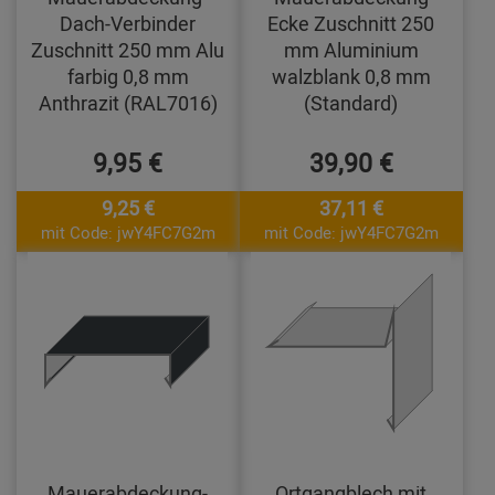
Dach-Verbinder
Ecke Zuschnitt 250
Zuschnitt 250 mm Alu
mm Aluminium
farbig 0,8 mm
walzblank 0,8 mm
Anthrazit (RAL7016)
(Standard)
9,95 €
39,90 €
9,25 €
37,11 €
mit Code: jwY4FC7G2m
mit Code: jwY4FC7G2m
Mauerabdeckung-
Ortgangblech mit