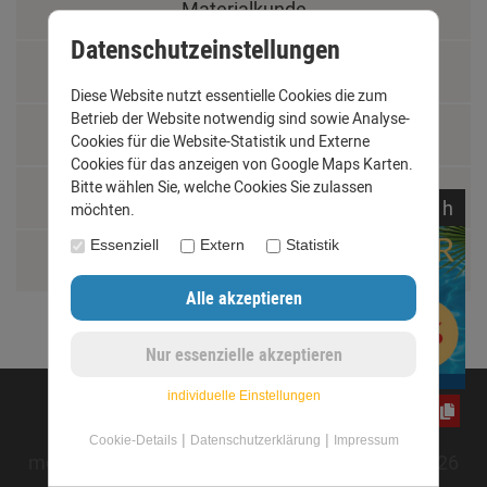
Materialkunde
Datenschutzeinstellungen
Fachbegriffe
Diese Website nutzt essentielle Cookies die zum
Betrieb der Website notwendig sind sowie Analyse-
Jobs
Cookies für die Website-Statistik und Externe
Cookies für das anzeigen von Google Maps Karten.
Bitte wählen Sie, welche Cookies Sie zulassen
Montage und Installationshilfen
noch
05:
51:
05
h
möchten.
Essenziell
Extern
Statistik
Größentabelle
individuelle Einstellungen
©opyright 2020 - www.dachrinnen-shop.de
jwY4FC7G2m
|
|
Cookie-Details
Datenschutzerklärung
Impressum
mod
ified eCommerce Shopsoftware © 2009-2026