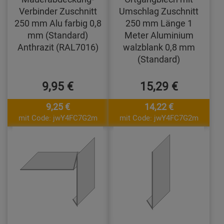
Verbinder Zuschnitt
Umschlag Zuschnitt
250 mm Alu farbig 0,8
250 mm Länge 1
mm (Standard)
Meter Aluminium
Anthrazit (RAL7016)
walzblank 0,8 mm
(Standard)
9,95 €
15,29 €
9,25 €
14,22 €
mit Code: jwY4FC7G2m
mit Code: jwY4FC7G2m