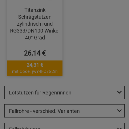
Titanzink
Schrägstutzen
zylindrisch rund
RG333/DN100 Winkel
40° Grad
26,14 €
24,31 €
mit Code: jwY4FC7G2m
Lötstutzen für Regenrinnen
Fallrohre - verschied. Varianten